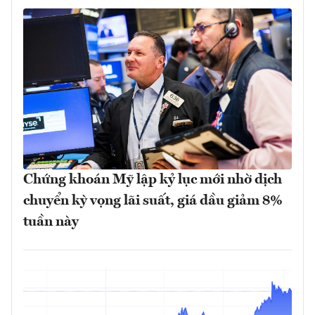
Chứng khoán Mỹ lập kỷ lục mới nhờ dịch
chuyển kỳ vọng lãi suất, giá dầu giảm 8%
tuần này