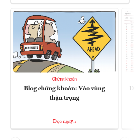
Chứng khoán
Blog chứng khoán: Vào vùng
Dự 
thận trọng
t
Đọc ngay