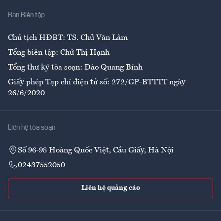
Nhà
Ban Biên tập
Ẩm thực
Chủ tịch HĐBT: TS. Chử Văn Lâm
Tổng biên tập: Chử Thị Hạnh
Tổng thư ký tòa soạn: Đào Quang Bính
Giấy phép Tạp chí điện tử số: 272/GP-BTTTT ngày
26/6/2020
Liên hệ tòa soạn
Số 96-98 Hoàng Quốc Việt, Cầu Giấy, Hà Nội
02437552050
Liên hệ quảng cáo