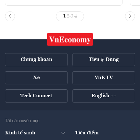
1
2
3
4
Chứng khoán
Tiêu & Dùng
Xe
VnE TV
Tech Connect
English ++
Tất cả chuyên mục
Kinh tế xanh
Tiêu điểm