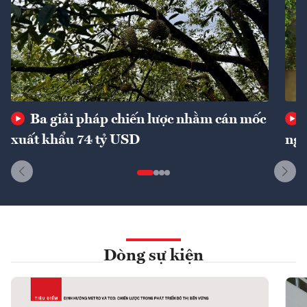
Ba giải pháp chiến lược nhằm cán mốc
xuất khẩu 74 tỷ USD
ngu
Dòng sự kiện