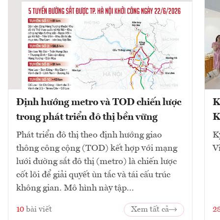
Định hướng metro và TOD chiến lược
K
trong phát triển đô thị bền vững
K
Phát triển đô thị theo định hướng giao
K
thông công cộng (TOD) kết hợp với mạng
V
lưới đường sắt đô thị (metro) là chiến lược
cốt lõi để giải quyết ùn tắc và tái cấu trúc
không gian. Mô hình này tập...
10
bài viết
Xem tất cả
2