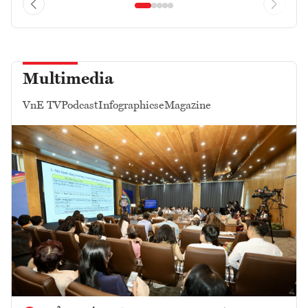
Multimedia
VnE TV
Podcast
Infographics
eMagazine