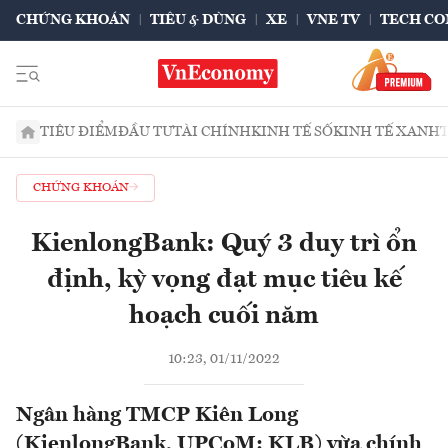
CHỨNG KHOÁN
TIÊU & DÙNG
XE
VNE TV
TECH CO
TIÊU ĐIỂM
ĐẦU TƯ
TÀI CHÍNH
KINH TẾ SỐ
KINH TẾ XANH
CHỨNG KHOÁN
KienlongBank: Quý 3 duy trì ổn
định, kỳ vọng đạt mục tiêu kế
hoạch cuối năm
10:23, 01/11/2022
Ngân hàng TMCP Kiên Long
(KienlongBank, UPCoM: KLB) vừa chính