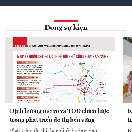
Dòng sự kiện
Định hướng metro và TOD chiến lược
K
trong phát triển đô thị bền vững
K
Phát triển đô thị theo định hướng giao
K