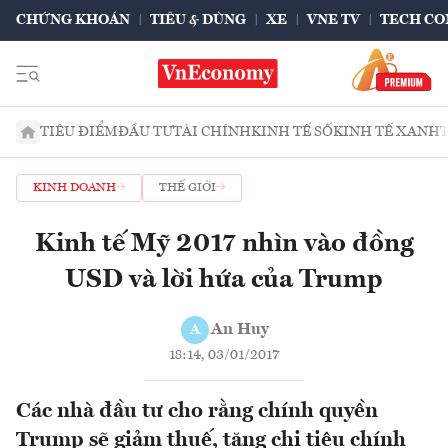
CHỨNG KHOÁN
TIÊU & DÙNG
XE
VNE TV
TECH CO
TIÊU ĐIỂM
ĐẦU TƯ
TÀI CHÍNH
KINH TẾ SỐ
KINH TẾ XANH
KINH DOANH
THẾ GIỚI
Kinh tế Mỹ 2017 nhìn vào đồng
USD và lời hứa của Trump
An Huy
A
18:14, 03/01/2017
Các nhà đầu tư cho rằng chính quyền
Trump sẽ giảm thuế, tăng chi tiêu chính