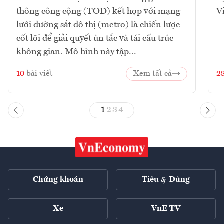
thông công cộng (TOD) kết hợp với mạng
V
lưới đường sắt đô thị (metro) là chiến lược
cốt lõi để giải quyết ùn tắc và tái cấu trúc
không gian. Mô hình này tập...
10
bài viết
Xem tất cả
2
1
2
3
4
Chứng khoán
Tiêu & Dùng
Xe
VnE TV