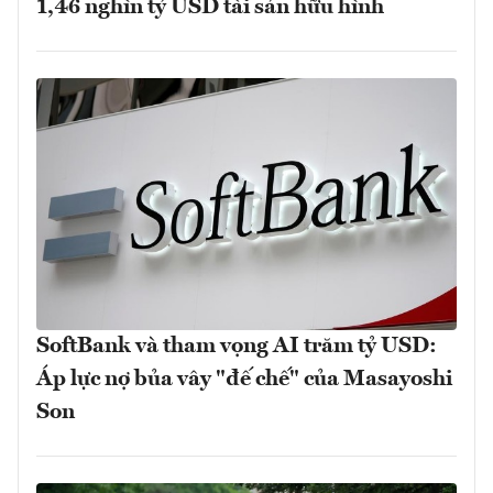
1,46 nghìn tỷ USD tài sản hữu hình
SoftBank và tham vọng AI trăm tỷ USD:
Áp lực nợ bủa vây "đế chế" của Masayoshi
Son