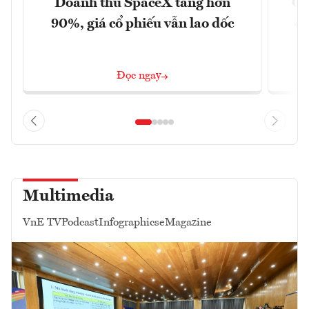
Doanh thu SpaceX tăng hơn
Cá
90%, giá cổ phiếu vẫn lao dốc
đậ
Đọc ngay
Multimedia
VnE TV
Podcast
Infographics
eMagazine