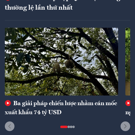
thường lệ lần thứ nhất
Ba giải pháp chiến lược nhằm cán mốc
xuất khẩu 74 tỷ USD
ngu