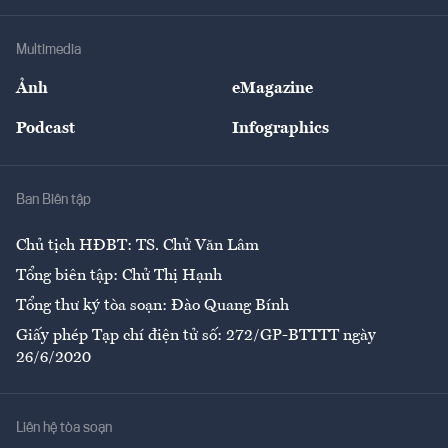
Hạ tầng
Sức khỏe
Khung pháp lý
Doanh nghiệp
Địa phương
Thị trường
Bảo hiểm
Multimedia
Sự kiện
Nhân lực
Ảnh
eMagazine
Đẹp +
An sinh
Podcast
Infographics
Giải trí
Y tế
Nhà
Ban Biên tập
Ẩm thực
Chủ tịch HĐBT: TS. Chử Văn Lâm
Tổng biên tập: Chử Thị Hạnh
Tổng thư ký tòa soạn: Đào Quang Bính
Giấy phép Tạp chí điện tử số: 272/GP-BTTTT ngày
26/6/2020
Liên hệ tòa soạn