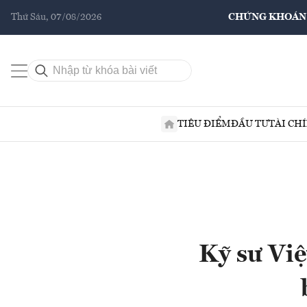
Thứ Sáu, 07/08/2026
CHỨNG KHOÁN
TIÊU ĐIỂM
ĐẦU TƯ
TÀI CH
Kỹ sư Việ