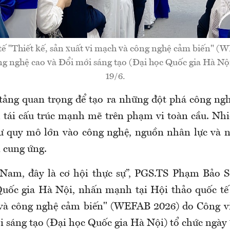
tế "Thiết kế, sản xuất vi mạch và công nghệ cảm biến" 
g nghệ cao và Đổi mới sáng tạo (Đại học Quốc gia Hà Nội
19/6.
tảng quan trọng để tạo ra những đột phá công ng
h tái cấu trúc mạnh mẽ trên phạm vi toàn cầu. Nhi
ư quy mô lớn vào công nghệ, nguồn nhân lực và 
i cung ứng.
t Nam, đây là cơ hội thực sự”, PGS.TS Phạm Bảo 
uốc gia Hà Nội, nhấn mạnh tại Hội thảo quốc tế 
 và công nghệ cảm biến" (WEFAB 2026) do Công v
i sáng tạo (Đại học Quốc gia Hà Nội) tổ chức ngày 