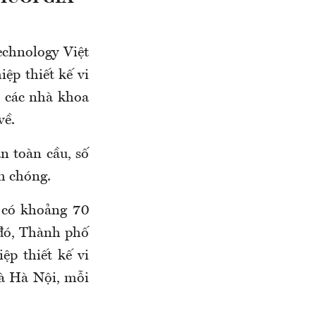
echnology Việt
ệp thiết kế vi
i các nhà khoa
về.
n toàn cầu, số
nh chóng.
 có khoảng 70
 đó, Thành phố
p thiết kế vi
và Hà Nội, mỗi