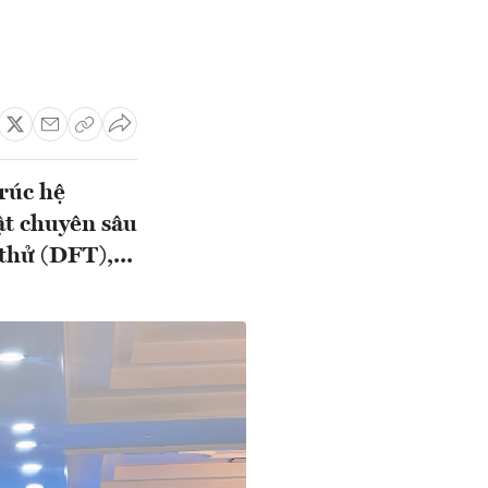
rúc hệ
ật chuyên sâu
thử (DFT),...