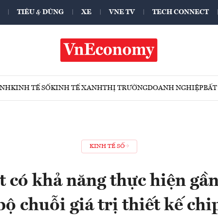
TIÊU & DÙNG
XE
VNE TV
TECH CONNECT
ÍNH
KINH TẾ SỐ
KINH TẾ XANH
THỊ TRƯỜNG
DOANH NGHIỆP
BẤT
KINH TẾ SỐ
t có khả năng thực hiện gầ
bộ chuỗi giá trị thiết kế chi