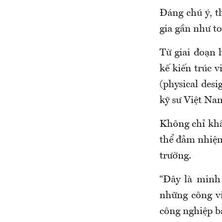
Đáng chú ý, t
gia gần như to
Từ giai đoạn 
kế kiến trúc v
(physical desi
kỹ sư Việt Na
Không chỉ khâu
thể đảm nhiệm
trường.
“Đây là minh
những công vi
công nghiệp b