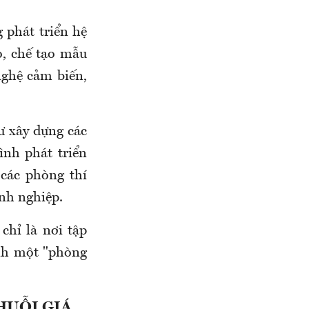
phát triển hệ
o, chế tạo mẫu
nghệ cảm biến,
ư xây dựng các
nh phát triển
 các phòng thí
anh nghiệp.
chỉ là nơi tập
ành một "phòng
HUỖI GIÁ