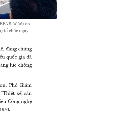
(WEFAB 2026) do
) tổ chức ngày
hệ, đang chứng
ều quốc gia đã
năng lực chống
Sơn, Phó Giám
"Thiết kế, sản
iên Công nghệ
19/6.