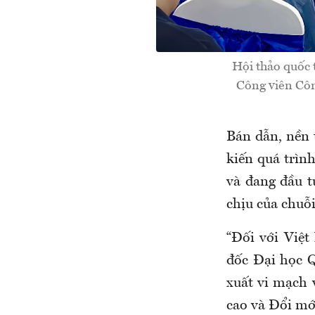
Hội thảo quốc 
Công viên Côn
Bán dẫn, nền 
kiến quá trìn
và đang đầu t
chịu của chuỗ
“Đối với Việ
đốc Đại học Q
xuất vi mạch
cao và Đổi mớ