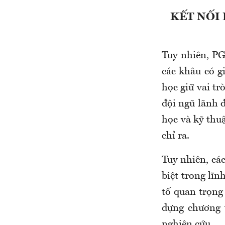
KẾT NỐI
Tuy nhiên, P
các khâu có gi
học giữ vai tr
đội ngũ lãnh 
học và kỹ thu
chỉ ra.
Tuy nhiên, cá
biệt trong lĩ
tố quan trọng
dựng chương 
nghiên cứu.