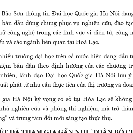
Bảo Sơn thông tin Đại học Quốc gia Hà Nội đang 
 bán dẫn dùng chung phục vụ nghiên cứu, đào tạ
hử công nghệ trong các lĩnh vực vi điện tử, công 
tiến và các ngành liên quan tại Hoà Lạc.
nhiều trường đại học trên cả nước hiện đang đầu t
hiệm bán dẫn theo định hướng của các chương trì
 nhiên, lãnh đạo Đại học Quốc gia Hà Nội lưu ý
ất phát từ nhu cầu thực tiễn của thị trường và do
gia Hà Nội kỳ vọng cơ sở tại Hòa Lạc sẽ không 
 nhà nghiên cứu và phòng thí nghiệm, mà trở th
g" và trung tâm đổi mới sáng tạo thực thụ.
IỆT ĐÃ THAM GIA GẦN NHƯ TOÀN BỘ C