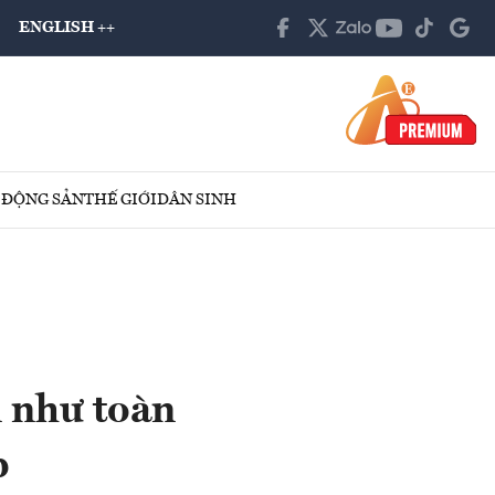
ENGLISH ++
 ĐỘNG SẢN
THẾ GIỚI
DÂN SINH
n như toàn
p