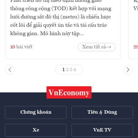
Phát triển đô thị theo định hướng giao
K
thông công cộng (TOD) kết hợp với mạng
V
lưới đường sắt đô thị (metro) là chiến lược
cốt lõi để giải quyết ùn tắc và tái cấu trúc
không gian. Mô hình này tập...
10
bài viết
Xem tất cả
2
1
2
3
4
Chứng khoán
Tiêu & Dùng
Xe
VnE TV