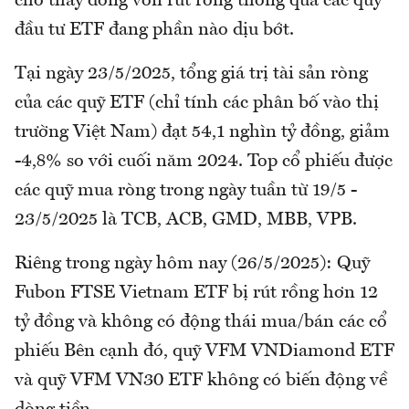
cho thấy dòng vốn rút ròng thông qua các quỹ
đầu tư ETF đang phần nào dịu bớt.
Tại ngày 23/5/2025, tổng giá trị tài sản ròng
của các quỹ ETF (chỉ tính các phân bố vào thị
trường Việt Nam) đạt 54,1 nghìn tỷ đồng, giảm
-4,8% so với cuối năm 2024. Top cổ phiếu được
các quỹ mua ròng trong ngày tuần từ 19/5 -
23/5/2025 là TCB, ACB, GMD, MBB, VPB.
Riêng trong ngày hôm nay (26/5/2025): Quỹ
Fubon FTSE Vietnam ETF bị rút rồng hơn 12
tỷ đồng và không có động thái mua/bán các cổ
phiếu Bên cạnh đó, quỹ VFM VNDiamond ETF
và quỹ VFM VN30 ETF không có biến động về