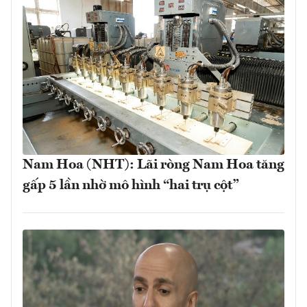
Nam Hoa (NHT): Lãi ròng Nam Hoa tăng
gấp 5 lần nhờ mô hình “hai trụ cột”