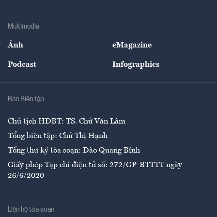
Hạ tầng
Sức khỏe
Khung pháp lý
Doanh nghiệp
Địa phương
Thị trường
Bảo hiểm
Multimedia
Sự kiện
Nhân lực
Ảnh
eMagazine
Đẹp +
An sinh
Podcast
Infographics
Giải trí
Y tế
Nhà
Ban Biên tập
Ẩm thực
Chủ tịch HĐBT: TS. Chử Văn Lâm
Tổng biên tập: Chử Thị Hạnh
Tổng thư ký tòa soạn: Đào Quang Bính
Giấy phép Tạp chí điện tử số: 272/GP-BTTTT ngày
26/6/2020
Liên hệ tòa soạn