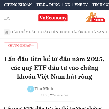
CHỨNG KHOÁN
TIÊU & DÙNG
XE
VNE TV
TECH CO
TIÊU ĐIỂM
ĐẦU TƯ
TÀI CHÍNH
KINH TẾ SỐ
KINH TẾ XANH
CHỨNG KHOÁN
Lần đầu tiên kể từ đầu năm 2025,
các quỹ ETF đầu tư vào chứng
khoán Việt Nam hút ròng
Thu Minh
T
11:10, 27/05/2025
Các quỹ ETF đầu tư vào thị trường chứng