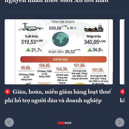
nguyên nhân nước suối Xú đổi màu
Giãn, hoãn, miễn giảm hàng loạt thuế
phí hỗ trợ người dân và doanh nghiệp
kin