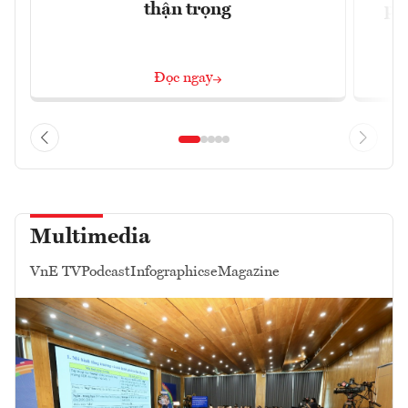
thận trọng
ph
Đọc ngay
Multimedia
VnE TV
Podcast
Infographics
eMagazine