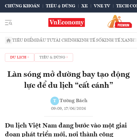
CHỨNG KHOÁN
TIÊU & DÙNG
XE
VNE TV
TECH CO
TIÊU ĐIỂM
ĐẦU TƯ
TÀI CHÍNH
KINH TẾ SỐ
KINH TẾ XANH
DU LỊCH
TIÊU & DÙNG
Làn sóng mở đường bay tạo động
lực để du lịch “cất cánh”
Tường Bách
T
09:09, 17/06/2026
Du lịch Việt Nam đang bước vào một giai
đoạn phát triển mới, nơi thành công