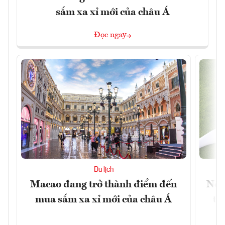
sắm xa xỉ mới của châu Á
Đọc ngay
Du lịch
Macao đang trở thành điểm đến
Nền
mua sắm xa xỉ mới của châu Á
tr