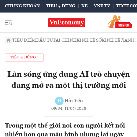
CHỨNG KHOÁN
TIÊU & DÙNG
XE
VNE TV
TECH CO
TIÊU ĐIỂM
ĐẦU TƯ
TÀI CHÍNH
KINH TẾ SỐ
KINH TẾ XANH
TIÊU & DÙNG
Làn sóng ứng dụng AI trò chuyện
đang mở ra một thị trường mới
Hải Yến
H
09:34, 11/05/2026
Trong một thế giới nơi con người kết nối
nhiều hơn qua màn hình nhưng lại ngày