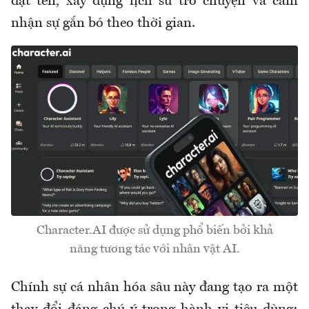
đặt tên, xây dựng lịch sử trò chuyện và cảm
nhận sự gắn bó theo thời gian.
Character.AI được sử dụng phổ biến bởi khả
năng tương tác với nhân vật AI.
Chính sự cá nhân hóa sâu này đang tạo ra một