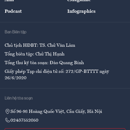
Đẹp +
An sinh
Podcast
Infographics
Giải trí
Y tế
Nhà
Ban Biên tập
Ẩm thực
Chủ tịch HĐBT: TS. Chử Văn Lâm
Tổng biên tập: Chử Thị Hạnh
Tổng thư ký tòa soạn: Đào Quang Bính
Giấy phép Tạp chí điện tử số: 272/GP-BTTTT ngày
26/6/2020
Liên hệ tòa soạn
Số 96-98 Hoàng Quốc Việt, Cầu Giấy, Hà Nội
02437552050