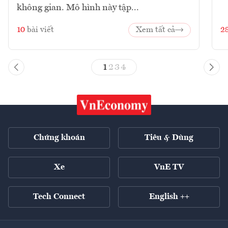
không gian. Mô hình này tập...
10
bài viết
Xem tất cả
2
1
2
3
4
Chứng khoán
Tiêu & Dùng
Xe
VnE TV
Tech Connect
English ++