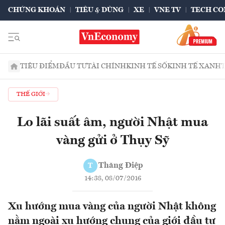
CHỨNG KHOÁN
TIÊU & DÙNG
XE
VNE TV
TECH CO
TIÊU ĐIỂM
ĐẦU TƯ
TÀI CHÍNH
KINH TẾ SỐ
KINH TẾ XANH
THẾ GIỚI
Lo lãi suất âm, người Nhật mua
vàng gửi ở Thụy Sỹ
Thăng Điệp
T
14:38, 08/07/2016
Xu hướng mua vàng của người Nhật không
nằm ngoài xu hướng chung của giới đầu tư