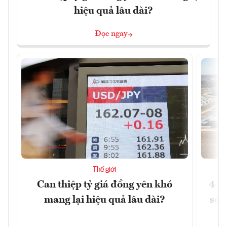
hiệu quả lâu dài?
Đọc ngay
Thế giới
Can thiệp tỷ giá đồng yên khó
4 t
mang lại hiệu quả lâu dài?
sở 