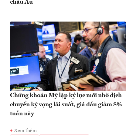
châu Âu
Chứng khoán Mỹ lập kỷ lục mới nhờ dịch
chuyển kỳ vọng lãi suất, giá dầu giảm 8%
tuần này
Xem thêm