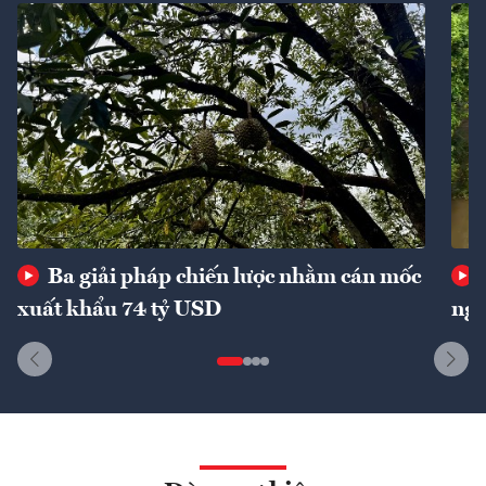
Ba giải pháp chiến lược nhằm cán mốc
xuất khẩu 74 tỷ USD
ngu