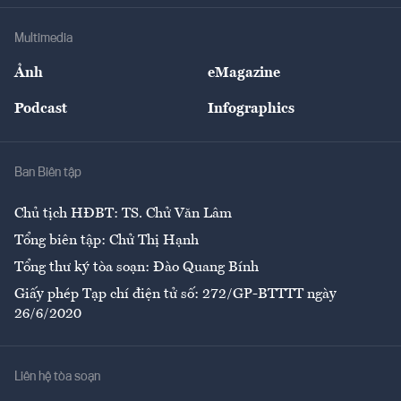
Doanh nghiệp
Địa phương
Thị trường
Bảo hiểm
Multimedia
Sự kiện
Nhân lực
Ảnh
eMagazine
Đẹp +
An sinh
Podcast
Infographics
Giải trí
Y tế
Nhà
Ban Biên tập
Ẩm thực
Chủ tịch HĐBT: TS. Chử Văn Lâm
Tổng biên tập: Chử Thị Hạnh
Tổng thư ký tòa soạn: Đào Quang Bính
Giấy phép Tạp chí điện tử số: 272/GP-BTTTT ngày
26/6/2020
Liên hệ tòa soạn