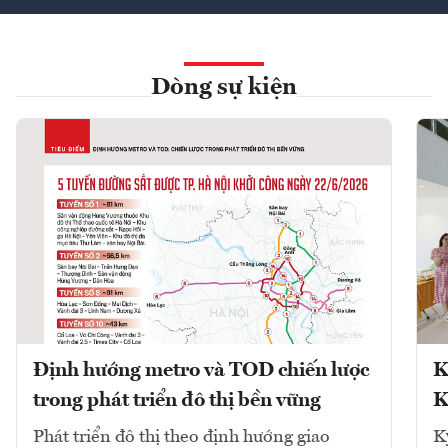
Dòng sự kiện
Định hướng metro và TOD chiến lược
K
trong phát triển đô thị bền vững
K
Phát triển đô thị theo định hướng giao
K