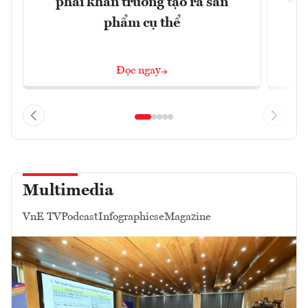
phải khẩn trương tạo ra sản
phẩm cụ thể
Đọc ngay
Multimedia
VnE TV
Podcast
Infographics
eMagazine