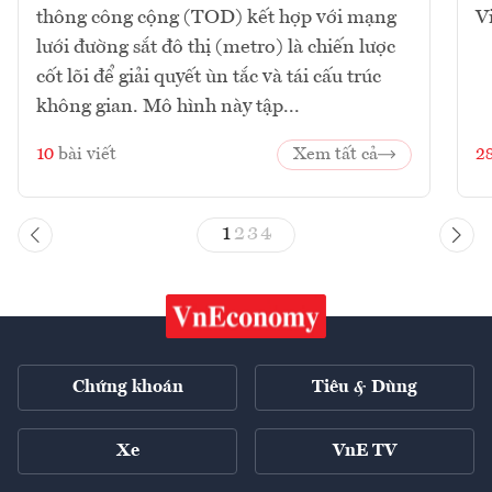
thông công cộng (TOD) kết hợp với mạng
V
lưới đường sắt đô thị (metro) là chiến lược
cốt lõi để giải quyết ùn tắc và tái cấu trúc
không gian. Mô hình này tập...
10
bài viết
Xem tất cả
2
1
2
3
4
Chứng khoán
Tiêu & Dùng
Xe
VnE TV