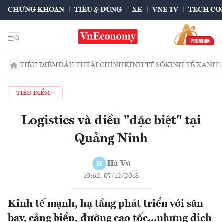
CHỨNG KHOÁN
TIÊU & DÙNG
XE
VNE TV
TECH CO
TIÊU ĐIỂM
ĐẦU TƯ
TÀI CHÍNH
KINH TẾ SỐ
KINH TẾ XANH
TIÊU ĐIỂM
Logistics và điều "đặc biệt" tại
Quảng Ninh
Hà Vũ
H
10:52, 07/12/2018
Kinh tế mạnh, hạ tầng phát triển với sân
bay, cảng biển, đường cao tốc...nhưng dịch