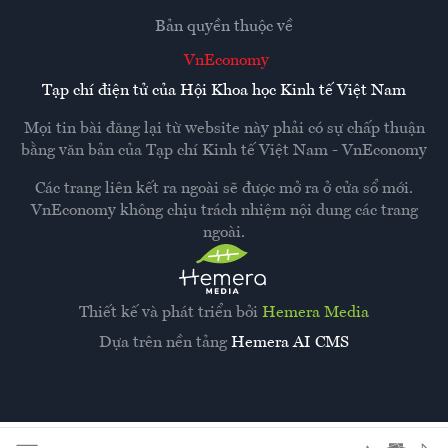
Bản quyền thuộc về
VnEconomy
Tạp chí điện tử của Hội Khoa học Kinh tế Việt Nam
Mọi tin bài đăng lại từ website này phải có sự chấp thuận
bằng văn bản của
Tạp chí Kinh tế Việt Nam - VnEconomy
Các trang liên kết ra ngoài sẽ được mở ra ở cửa sổ mới.
VnEconomy không chịu trách nhiệm nội dung các trang
ngoài.
Thiết kế và phát triển bởi
Hemera Media
Dựa trên nền tảng
Hemera AI CMS