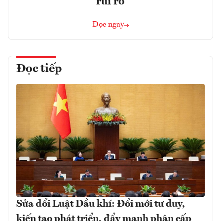
rủi ro
Đọc ngay
Đọc tiếp
Sửa đổi Luật Dầu khí: Đổi mới tư duy,
kiến tạo phát triển, đẩy mạnh phân cấp