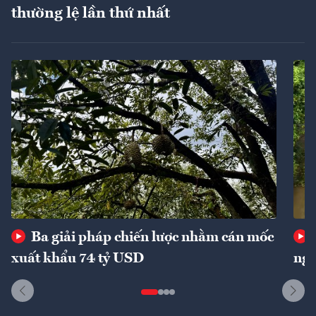
thường lệ lần thứ nhất
Ba giải pháp chiến lược nhằm cán mốc
xuất khẩu 74 tỷ USD
ngu