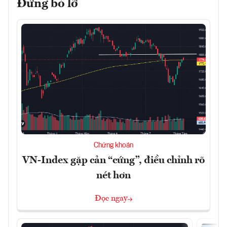
Đừng bỏ lỡ
Chứng khoán
VN-Index gặp cản “cứng”, điều chỉnh rõ
nét hơn
Đọc ngay