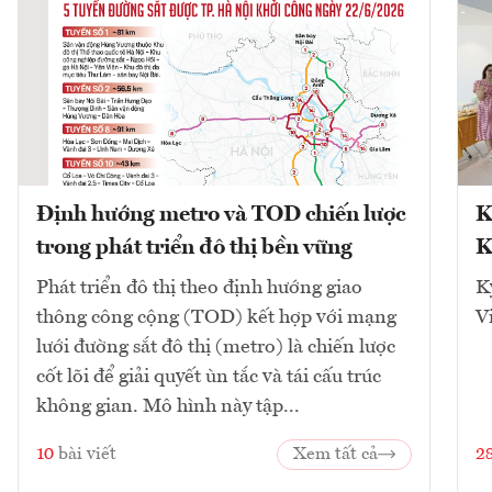
Định hướng metro và TOD chiến lược
K
trong phát triển đô thị bền vững
K
Phát triển đô thị theo định hướng giao
K
thông công cộng (TOD) kết hợp với mạng
V
lưới đường sắt đô thị (metro) là chiến lược
cốt lõi để giải quyết ùn tắc và tái cấu trúc
không gian. Mô hình này tập...
10
bài viết
Xem tất cả
2