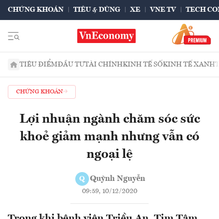
CHỨNG KHOÁN
TIÊU & DÙNG
XE
VNE TV
TECH CO
TIÊU ĐIỂM
ĐẦU TƯ
TÀI CHÍNH
KINH TẾ SỐ
KINH TẾ XANH
CHỨNG KHOÁN
Lợi nhuận ngành chăm sóc sức
khoẻ giảm mạnh nhưng vẫn có
ngoại lệ
Quỳnh Nguyễn
Q
09:59, 10/12/2020
Trong khi bệnh viện Triều An, Tim Tâm