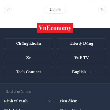
1
2
3
4
Chứng khoán
Tiêu & Dùng
Xe
VnE TV
Tech Connect
English ++
Tất cả chuyên mục
Kinh tế xanh
Tiêu điểm
Chuyển động xanh