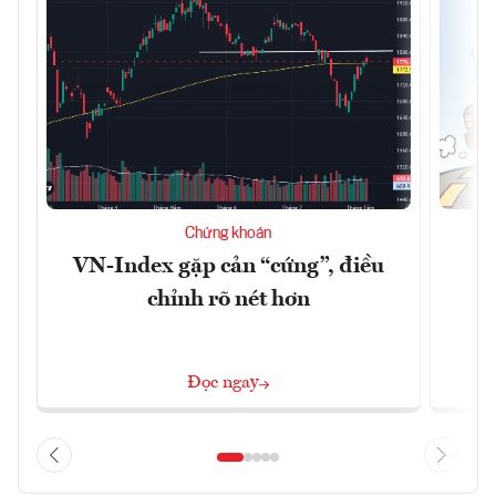
Chứng khoán
VN-Index gặp cản “cứng”, điều
B
chỉnh rõ nét hơn
Đọc ngay