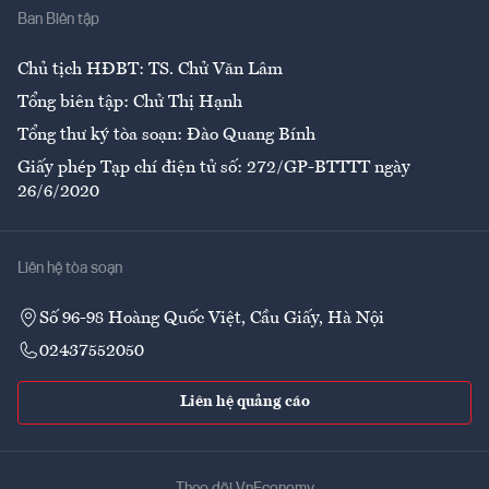
Ban Biên tập
Ẩm thực
Chủ tịch HĐBT: TS. Chử Văn Lâm
Tổng biên tập: Chử Thị Hạnh
Tổng thư ký tòa soạn: Đào Quang Bính
Giấy phép Tạp chí điện tử số: 272/GP-BTTTT ngày
26/6/2020
Liên hệ tòa soạn
Số 96-98 Hoàng Quốc Việt, Cầu Giấy, Hà Nội
02437552050
Liên hệ quảng cáo
Theo dõi VnEconomy