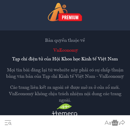
Bản quyền thuộc về
VnEconomy
Tạp chí điện tử của Hội Khoa học Kinh tế Việt Nam
Mọi tin bài đăng lại từ website này phải có sự chấp thuận
bằng văn bản của
Tạp chí Kinh tế Việt Nam - VnEconomy
Các trang liên kết ra ngoài sẽ được mở ra ở cửa sổ mới.
VnEconomy không chịu trách nhiệm nội dung các trang
ngoài.
Thiết kế và phát triển bởi
Hemera Media