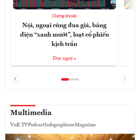
Chứng khoán
Nội, ngoại cùng đua giá, bảng
B
điện “xanh mướt”, loạt cổ phiếu
kịch trần
Đọc ngay
Multimedia
VnE TV
Podcast
Infographics
eMagazine