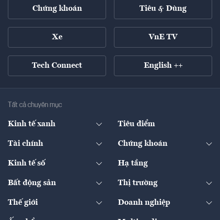
Chứng khoán
Tiêu & Dùng
Xe
VnE TV
Tech Connect
English ++
Tất cả chuyên mục
Kinh tế xanh
Tiêu điểm
Chuyển động xanh
Tài chính
Chứng khoán
Pháp lý
Ngân hàng
Doanh nghiệp niêm yết
Kinh tế số
Hạ tầng
Thương hiệu xanh
Thị trường vốn
Thị trường
Sản phẩm - Thị trường
Bất động sản
Thị trường
Diễn đàn
Thuế
Đầu tư
Tài sản số
Chính sách
Xuất nhập khẩu
Thế giới
Doanh nghiệp
Bảo hiểm
Quốc tế
Dịch vụ số
Thị trường
Khung pháp lý
Kinh tế
Chuyển động