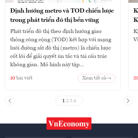
Định hướng metro và TOD chiến lược
K
trong phát triển đô thị bền vững
K
Phát triển đô thị theo định hướng giao
K
thông công cộng (TOD) kết hợp với mạng
V
lưới đường sắt đô thị (metro) là chiến lược
cốt lõi để giải quyết ùn tắc và tái cấu trúc
không gian. Mô hình này tập...
10
bài viết
Xem tất cả
2
1
2
3
4