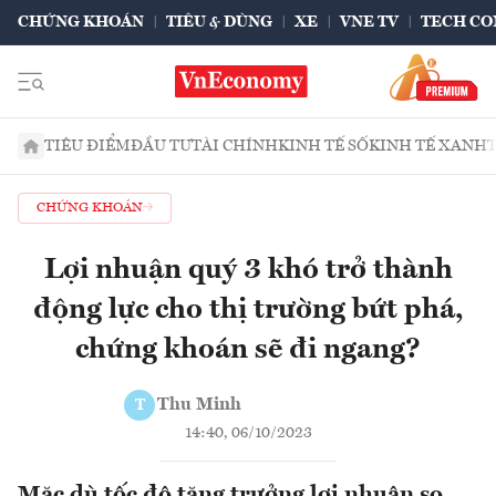
CHỨNG KHOÁN
TIÊU & DÙNG
XE
VNE TV
TECH CO
TIÊU ĐIỂM
ĐẦU TƯ
TÀI CHÍNH
KINH TẾ SỐ
KINH TẾ XANH
CHỨNG KHOÁN
Lợi nhuận quý 3 khó trở thành
động lực cho thị trường bứt phá,
chứng khoán sẽ đi ngang?
Thu Minh
T
14:40, 06/10/2023
Mặc dù tốc độ tăng trưởng lợi nhuận so