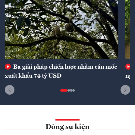
Ba giải pháp chiến lược nhằm cán mốc
xuất khẩu 74 tỷ USD
ngu
Dòng sự kiện