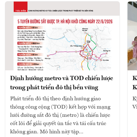
Định hướng metro và TOD chiến lược
K
trong phát triển đô thị bền vững
K
Phát triển đô thị theo định hướng giao
K
thông công cộng (TOD) kết hợp với mạng
V
lưới đường sắt đô thị (metro) là chiến lược
cốt lõi để giải quyết ùn tắc và tái cấu trúc
không gian. Mô hình này tập...