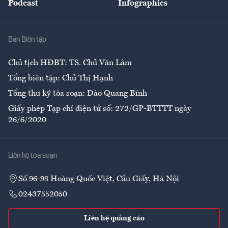
Podcast
Infographics
Giải trí
Y tế
Nhà
Ban Biên tập
Ẩm thực
Chủ tịch HĐBT: TS. Chử Văn Lâm
Tổng biên tập: Chử Thị Hạnh
Tổng thư ký tòa soạn: Đào Quang Bính
Giấy phép Tạp chí điện tử số: 272/GP-BTTTT ngày
26/6/2020
Liên hệ tòa soạn
Số 96-98 Hoàng Quốc Việt, Cầu Giấy, Hà Nội
02437552050
Liên hệ quảng cáo