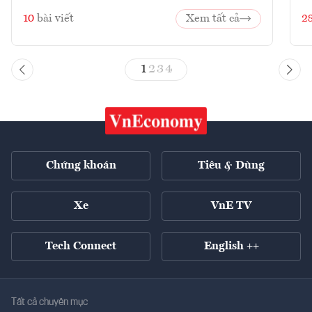
10
bài viết
Xem tất cả
2
1
2
3
4
Chứng khoán
Tiêu & Dùng
Xe
VnE TV
Tech Connect
English ++
Tất cả chuyên mục