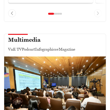
Multimedia
VnE TV
Podcast
Infographics
eMagazine