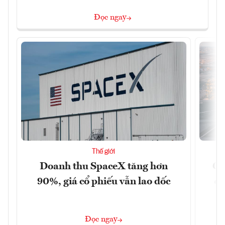
Đọc ngay
Thế giới
Doanh thu SpaceX tăng hơn
Cá
90%, giá cổ phiếu vẫn lao dốc
đậ
Đọc ngay