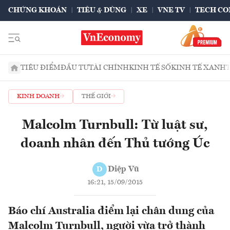
CHỨNG KHOÁN
TIÊU & DÙNG
XE
VNE TV
TECH CO
TIÊU ĐIỂM
ĐẦU TƯ
TÀI CHÍNH
KINH TẾ SỐ
KINH TẾ XANH
KINH DOANH
THẾ GIỚI
Malcolm Turnbull: Từ luật sư,
doanh nhân đến Thủ tướng Úc
Diệp Vũ
D
16:21, 15/09/2015
Báo chí Australia điểm lại chân dung của
Malcolm Turnbull, người vừa trở thành