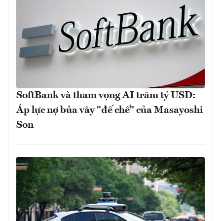
SoftBank và tham vọng AI trăm tỷ USD:
Áp lực nợ bủa vây "đế chế" của Masayoshi
Son