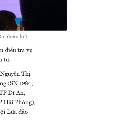
Đại đoàn kết.
n điều tra vụ
 tư.
 Nguyễn Thị
ng (SN 1984,
TP Dĩ An,
P Hải Phòng),
tội Lừa đảo