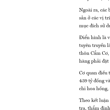
Ngoài ra, các 
sản ở các vị t
mục đích sử d
Điển hình là v
tuyên truyền l
thôn Cẩm Cơ, 
hàng phải đặt 
Cơ quan điều t
439 tỷ đồng v
chi hoa hồng,
Theo kết luận
tra, thẩm địn