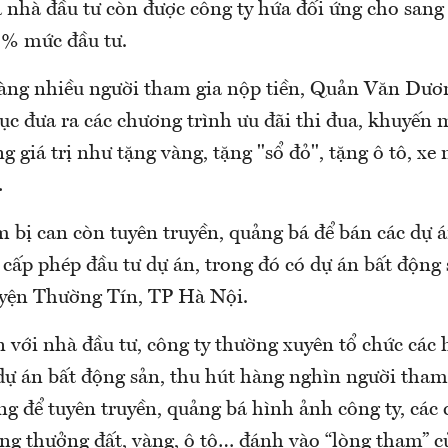
nhà đầu tư còn được công ty hứa đối ứng cho sang 
45% mức đầu tư.
àng nhiều người tham gia nộp tiền, Quản Văn Dươ
ục đưa ra các chương trình ưu đãi thi đua, khuyến 
ng giá trị như tặng vàng, tặng "sổ đỏ", tặng ô tô, xe
…
m bị can còn tuyên truyền, quảng bá để bán các dự 
cấp phép đầu tư dự án, trong đó có dự án bất động 
yện Thường Tín, TP Hà Nội.
n với nhà đầu tư, công ty thường xuyên tổ chức các 
dự án bất động sản, thu hút hàng nghìn người tham 
g để tuyên truyền, quảng bá hình ảnh công ty, các
ng thưởng đất, vàng, ô tô… đánh vào “lòng tham” c