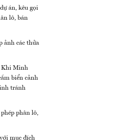
dự án, kêu gọi
hân lô, bán
p ảnh các thửa
. Khi Minh
cắm biển cảnh
inh tránh
 phép phân lô,
 với mục đích