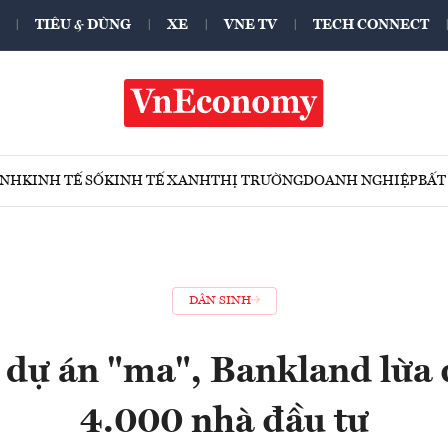
TIÊU & DÙNG
XE
VNE TV
TECH CONNECT
ÍNH
KINH TẾ SỐ
KINH TẾ XANH
THỊ TRƯỜNG
DOANH NGHIỆP
BẤT
DÂN SINH
dự án "ma", Bankland lừa
4.000 nhà đầu tư