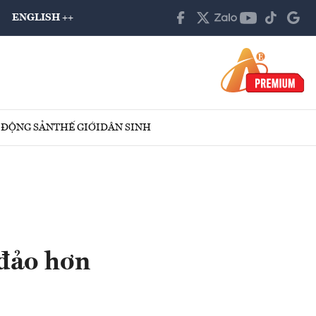
ENGLISH ++
 ĐỘNG SẢN
THẾ GIỚI
DÂN SINH
 đảo hơn