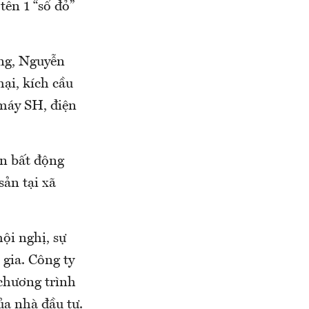
tên 1 “sổ đỏ”
ng, Nguyễn
mại, kích cầu
 máy SH, điện
án bất động
sản tại xã
hội nghị, sự
gia. Công ty
 chương trình
ủa nhà đầu tư.