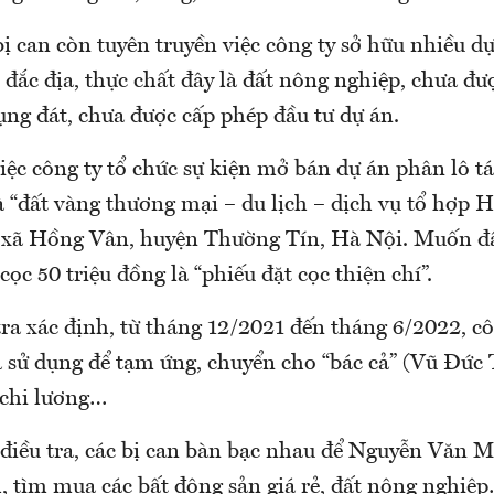
bị can còn tuyên truyền việc công ty sở hữu nhiều d
rí đắc địa, thực chất đây là đất nông nghiệp, chưa đ
ụng đát, chưa được cấp phép đầu tư dự án.
iệc công ty tổ chức sự kiện mở bán dự án phân lô t
à “đất vàng thương mại – du lịch – dịch vụ tổ hợp 
xã Hồng Vân, huyện Thường Tín, Hà Nội. Muốn đầ
cọc 50 triệu đồng là “phiếu đặt cọc thiện chí”.
ra xác định, từ tháng 12/2021 đến tháng 6/2022, c
à sử dụng để tạm ứng, chuyển cho “bác cả” (Vũ Đức 
 chi lương…
 điều tra, các bị can bàn bạc nhau để Nguyễn Văn 
h, tìm mua các bất động sản giá rẻ, đất nông nghiệ