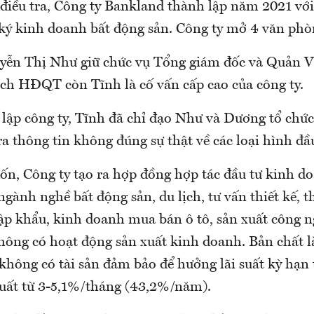
điều tra, Công ty Bankland thành lập năm 2021 với 
 ký kinh doanh bất động sản. Công ty mở 4 văn phòn
yễn Thị Như giữ chức vụ Tổng giám đốc và Quản 
ịch HĐQT còn Tĩnh là cố vấn cấp cao của công ty.
lập công ty, Tĩnh đã chỉ đạo Như và Dương tổ chức
ra thông tin không đúng sự thật về các loại hình đầu
ốn, Công ty tạo ra hợp đồng hợp tác đầu tư kinh d
ngành nghề bất động sản, du lịch, tư vấn thiết kế, t
hập khẩu, kinh doanh mua bán ô tô, sản xuất công
không có hoạt động sản xuất kinh doanh. Bản chất 
không có tài sản đảm bảo để hưởng lãi suất kỳ hạn 
 suất từ 3-5,1%/tháng (43,2%/năm).