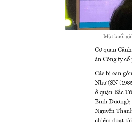
Một buổi giớ
Cơ quan Cảnh s
án Công ty cổ
Các bị can gồ
Như (SN (1985
ở quận Bắc Từ
Bình Dương); 
Nguyễn Thanh 
chiếm đoạt tài