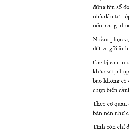
đứng tên sổ đỏ
nhà đầu tư nộp
nền, sang nhượ
Nhằm phục vụ 
đất và gửi ảnh
Các bị can mu
khảo sát, chụ
báo không có 
chụp biển cản
Theo cơ quan đ
bán nền như c
Tĩnh còn chỉ 