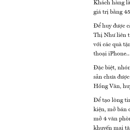
Khách hàng là 
giá trị bằng 
Để huy được c
Thị Như liên t
với các quà tặ
thoại iPhone
Đặc biệt, nhó
sản chưa được 
Hồng Vân, hu
Để tạo lòng ti
kiện, mở bán 
mở 4 văn phòn
khuyến mại tặ