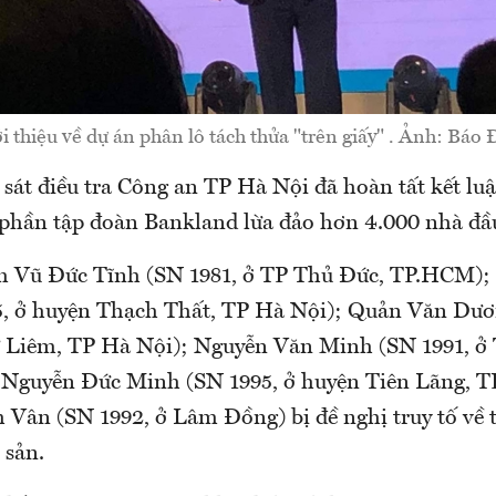
i thiệu về dự án phân lô tách thửa "trên giấy" . Ảnh: Báo 
át điều tra Công an TP Hà Nội đã hoàn tất kết luậ
 phần tập đoàn Bankland lừa đảo hơn 4.000 nhà đầu
m Vũ Đức Tĩnh (SN 1981, ở TP Thủ Đức, TP.HCM);
, ở huyện Thạch Thất, TP Hà Nội); Quản Văn Dươ
 Liêm, TP Hà Nội); Nguyễn Văn Minh (SN 1991, ở 
Nguyễn Đức Minh (SN 1995, ở huyện Tiên Lãng, T
Vân (SN 1992, ở Lâm Đồng) bị đề nghị truy tố về 
 sản.