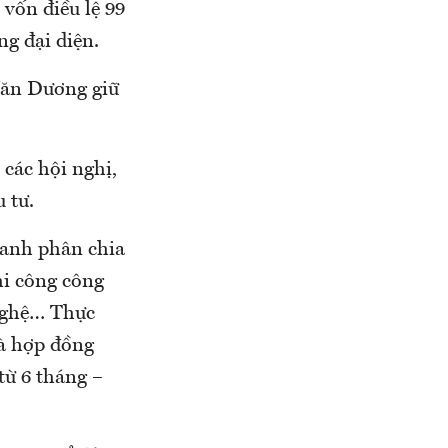
vốn điều lệ 99
g đại diện.
Văn Dương giữ
 các hội nghị,
 tư.
oanh phân chia
hi công công
 nghệ… Thực
là hợp đồng
từ 6 tháng –