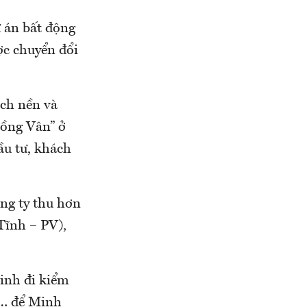
ự án bất động
ược chuyển đổi
ách nền và
Hồng Vân” ở
u tư, khách
ông ty thu hơn
Tĩnh – PV),
Minh đi kiểm
p… để Minh