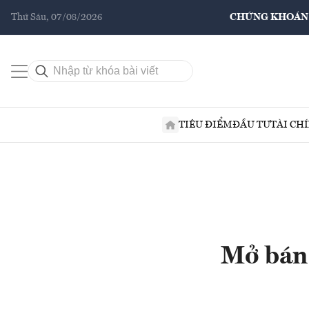
Thứ Sáu, 07/08/2026
CHỨNG KHOÁN
TIÊU ĐIỂM
ĐẦU TƯ
TÀI CH
Mở bán 