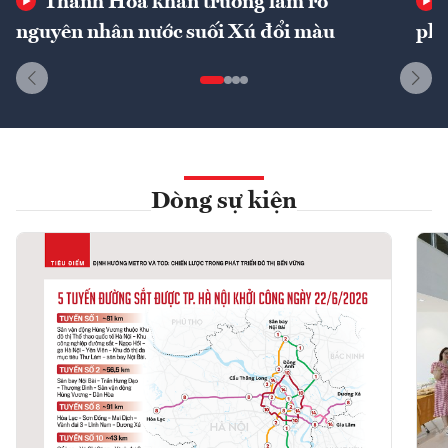
Thanh Hóa khẩn trương làm rõ
nguyên nhân nước suối Xú đổi màu
phí
Dòng sự kiện