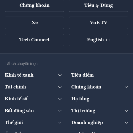
Chứng khoán
Tiêu & Dùng
Xe
VnE TV
Tech Connect
English ++
Tất cả chuyên mục
Kinh tế xanh
Tiêu điểm
Chuyển động xanh
Tài chính
Chứng khoán
Pháp lý
Ngân hàng
Doanh nghiệp niêm yết
Kinh tế số
Hạ tầng
Thương hiệu xanh
Thị trường vốn
Thị trường
Sản phẩm - Thị trường
Bất động sản
Thị trường
Diễn đàn
Thuế
Đầu tư
Tài sản số
Chính sách
Xuất nhập khẩu
Thế giới
Doanh nghiệp
Bảo hiểm
Quốc tế
Dịch vụ số
Thị trường
Khung pháp lý
Kinh tế
Chuyển động