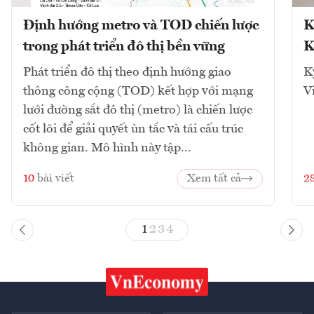
Định hướng metro và TOD chiến lược
K
trong phát triển đô thị bền vững
K
Phát triển đô thị theo định hướng giao
K
thông công cộng (TOD) kết hợp với mạng
V
lưới đường sắt đô thị (metro) là chiến lược
cốt lõi để giải quyết ùn tắc và tái cấu trúc
không gian. Mô hình này tập...
10
bài viết
Xem tất cả
2
1
2
3
4