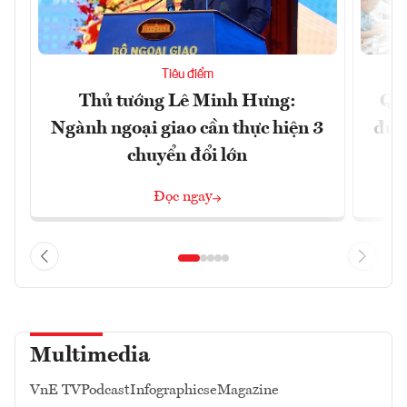
Tiêu điểm
Thủ tướng Lê Minh Hưng:
Qu
Ngành ngoại giao cần thực hiện 3
đủ 
chuyển đổi lớn
Đọc ngay
Multimedia
VnE TV
Podcast
Infographics
eMagazine