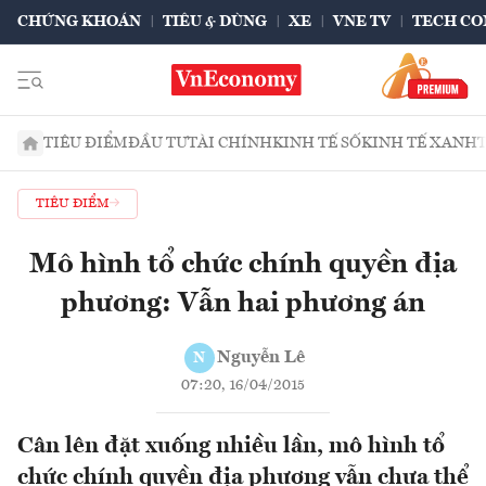
CHỨNG KHOÁN
TIÊU & DÙNG
XE
VNE TV
TECH CO
TIÊU ĐIỂM
ĐẦU TƯ
TÀI CHÍNH
KINH TẾ SỐ
KINH TẾ XANH
TIÊU ĐIỂM
Mô hình tổ chức chính quyền địa
phương: Vẫn hai phương án
Nguyễn Lê
N
07:20, 16/04/2015
Cân lên đặt xuống nhiều lần, mô hình tổ
chức chính quyền địa phương vẫn chưa thể