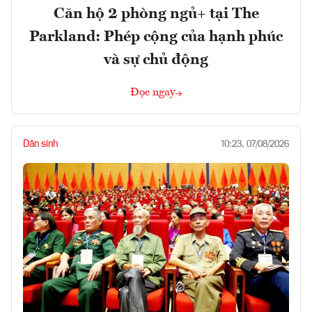
Căn hộ 2 phòng ngủ+ tại The
Parkland: Phép cộng của hạnh phúc
và sự chủ động
Đọc ngay
Dân sinh
10:23, 07/08/2026