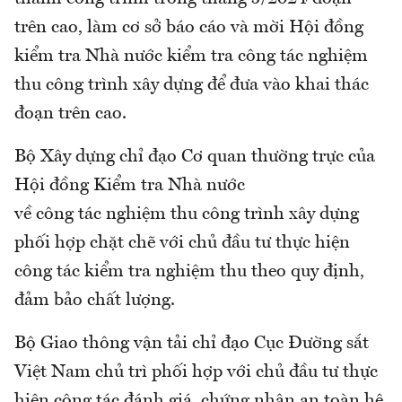
trên cao, làm cơ sở báo cáo và mời Hội đồng
kiểm tra Nhà nước kiểm tra công tác nghiệm
thu công trình xây dựng để đưa vào khai thác
đoạn trên cao.
Bộ Xây dựng chỉ đạo Cơ quan thường trực của
Hội đồng Kiểm tra Nhà nước
về công tác nghiệm thu công trình xây dựng
phối hợp chặt chẽ với chủ đầu tư thực hiện
công tác kiểm tra nghiệm thu theo quy định,
đảm bảo chất lượng.
Bộ Giao thông vận tải chỉ đạo Cục Đường sắt
Việt Nam chủ trì phối hợp với chủ đầu tư thực
hiện công tác đánh giá, chứng nhận an toàn hệ