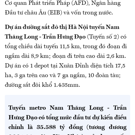
Cơ quan Phát triển Pháp (AFD), Ngân hàng
Đầu tư châu Âu (EIB) và vốn trong nước.
Dự án đường sắt đô thị Hà Nội tuyến Nam
Thăng Long - Trần Hưng Đạo
(Tuyến số 2) có
tổng chiều dài tuyến 11,5 km, trong đó đoạn đi
ngầm dài 8,9 km; đoạn đi trên cao dài 2,6 km.
Dự án có 1 depot tại Xuân Đỉnh diện tích 17,5
ha, 3 ga trên cao và 7 ga ngầm, 10 đoàn tàu;
đường sắt đôi khổ 1.435mm.
Tuyến metro Nam Thăng Long - Trần
Hưng Đạo có tổng mức đầu tư dự kiến điều
chỉnh là 35.588 tỷ đồng (tương đương