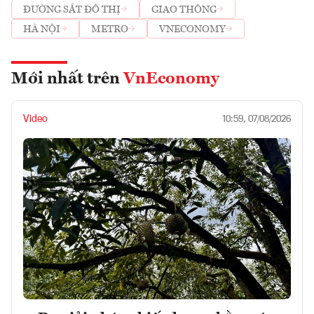
ĐƯỜNG SẮT ĐÔ THỊ
GIAO THÔNG
HÀ NỘI
METRO
VNECONOMY
Mới nhất trên
VnEconomy
Video
10:59, 07/08/2026