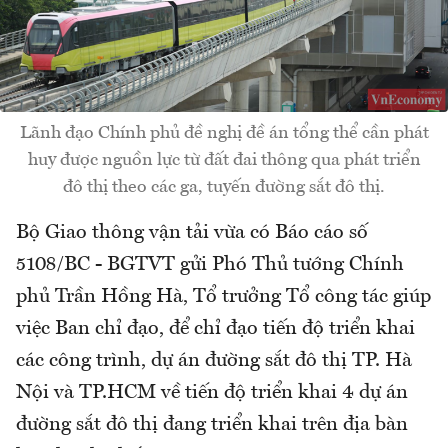
Lãnh đạo Chính phủ đề nghị đề án tổng thể cần phát
huy được nguồn lực từ đất đai thông qua phát triển
đô thị theo các ga, tuyến đường sắt đô thị.
Bộ Giao thông vận tải vừa có Báo cáo số
5108/BC - BGTVT gửi Phó Thủ tướng Chính
phủ Trần Hồng Hà, Tổ trưởng Tổ công tác giúp
việc Ban chỉ đạo, để chỉ đạo tiến độ triển khai
các công trình, dự án đường sắt đô thị TP. Hà
Nội và TP.HCM về tiến độ triển khai 4 dự án
đường sắt đô thị đang triển khai trên địa bàn