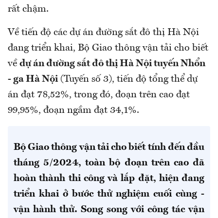
rất chậm.
Về tiến độ các dự án đường sắt đô thị Hà Nội
đang triển khai, Bộ Giao thông vận tải cho biết
về
dự án đường sắt đô thị Hà Nội tuyến Nhổn
- ga Hà Nội
(Tuyến số 3), tiến độ tổng thể dự
án đạt 78,52%, trong đó, đoạn trên cao đạt
99,95%, đoạn ngầm đạt 34,1%.
Bộ Giao thông vận tải cho biết tính đến đầu
tháng 5/2024, toàn bộ đoạn trên cao đã
hoàn thành thi công và lắp đặt, hiện đang
triển khai ở bước thử nghiệm cuối cùng -
vận hành thử. Song song với công tác vận