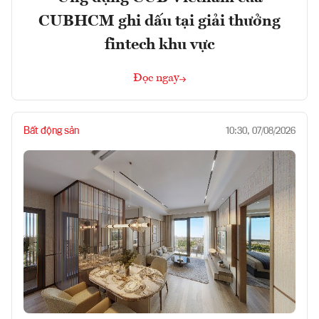
CUBHCM ghi dấu tại giải thưởng
fintech khu vực
Đọc ngay
Bất động sản
10:30, 07/08/2026