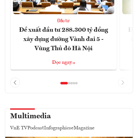
Đầu tư
Đề xuất đầu tư 288.300 tỷ đồng
Đồn
xây dựng đường Vành đai 5 -
3 
Vùng Thủ đô Hà Nội
Đọc ngay
Multimedia
VnE TV
Podcast
Infographics
eMagazine