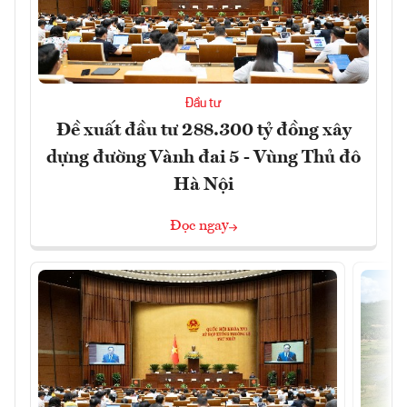
Đầu tư
Đề xuất đầu tư 288.300 tỷ đồng xây
dựng đường Vành đai 5 - Vùng Thủ đô
Hà Nội
Đọc ngay