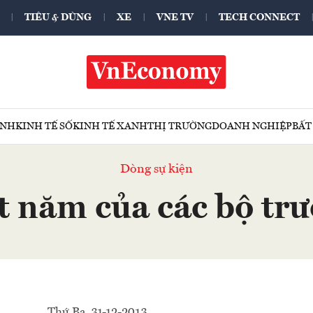
TIÊU & DÙNG
XE
VNE TV
TECH CONNECT
ÍNH
KINH TẾ SỐ
KINH TẾ XANH
THỊ TRƯỜNG
DOANH NGHIỆP
BẤT
Dòng sự kiện
 năm của các bộ tr
Thứ Ba, 31-12-2013