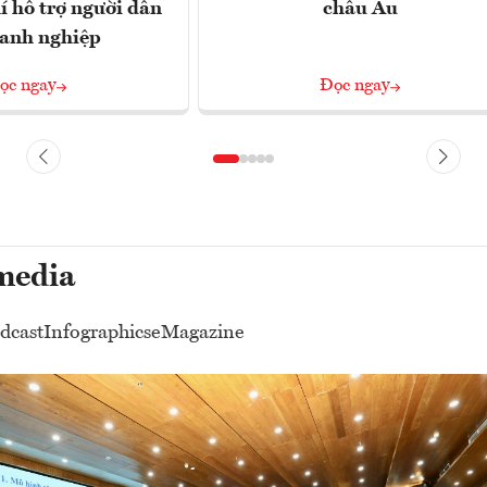
í hỗ trợ người dân
châu Âu
oanh nghiệp
ọc ngay
Đọc ngay
media
dcast
Infographics
eMagazine