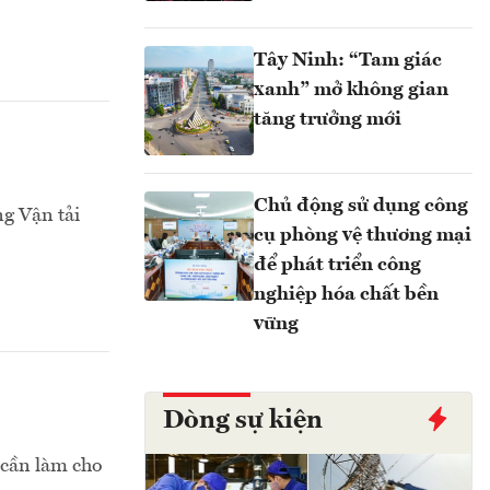
Tây Ninh: “Tam giác
xanh” mở không gian
tăng trưởng mới
Chủ động sử dụng công
g Vận tải
cụ phòng vệ thương mại
để phát triển công
nghiệp hóa chất bền
vững
Dòng sự kiện
 cần làm cho