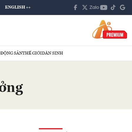
ENGLISH ++
 ĐỘNG SẢN
THẾ GIỚI
DÂN SINH
ưởng