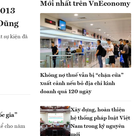
Mới nhất trên VnEconomy
2013
 Dũng
t sự kiện đã
Không nợ thuế vẫn bị “chặn cửa”
xuất cảnh nếu bỏ địa chỉ kinh
doanh quá 120 ngày
Xây dựng, hoàn thiện
ốc gia”
hệ thống pháp luật Việt
 kể cho năm
Nam trong kỷ nguyên
mới