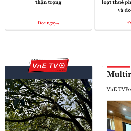
thận trọng
loạt thuế ph
và d
Đọc ngay
Đ
Multi
VnE TV
Po