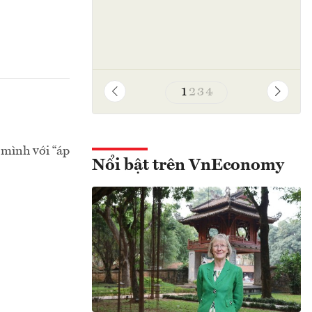
1
2
3
4
 mình với “áp
Nổi bật trên VnEconomy