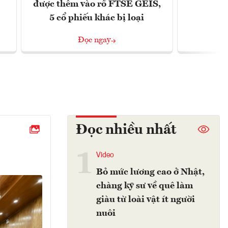
được thêm vào rổ FTSE GEIS,
5 cổ phiếu khác bị loại
Đọc ngay
Đọc nhiều nhất
1
Video
Bỏ mức lương cao ở Nhật,
chàng kỹ sư về quê làm
giàu từ loài vật ít người
nuôi