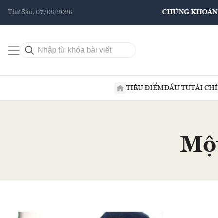
Thứ Sáu, 07/08/2026
CHỨNG KHOÁN
TIÊU ĐIỂM
ĐẦU TƯ
TÀI CH
Một