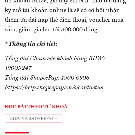
tài khoản BIDV, giờ đây chỉ cần thao tác đăng
ký mở tài khoản online là sẽ có cơ hội nhận
thêm ưu đãi nạp thẻ điện thoại, voucher mua
sắm, giảm giá lên tới 300,000 đồng.
* Thông tin chi tiết:
Tổng đài Chăm sóc khách hàng BIDV:
19009247
Tổng đài ShopeePay: 1900 6906
https://help.shopeepay.vn/s/contactus
ĐỌC BÀI THEO TỪ KHOÁ
BIDV VÀ SHOPEEPAY