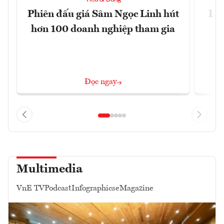
Phiên đấu giá Sâm Ngọc Linh hút
Làm
hơn 100 doanh nghiệp tham gia
Đọc ngay
Multimedia
VnE TV
Podcast
Infographics
eMagazine