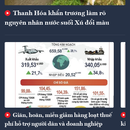
Thanh Hóa khẩn trương làm rõ
nguyên nhân nước suối Xú đổi màu
Giãn, hoãn, miễn giảm hàng loạt thuế
phí hỗ trợ người dân và doanh nghiệp
kin