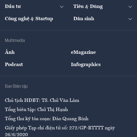
Chuyển động 24h
Đối thoại
The Guide
Video
Đầu tư
Tiêu & Dùng
Quản trị số
Cafe BĐS
Thị trường
Kinh doanh
Kết nối
Tạp chí kinh tế Việt Nam
eMagazine
Nhà đầu tư
Du lịch
Công nghệ & Startup
Dân sinh
Tư vấn
Nông sản
Doanh nhân
Tư vấn Tiêu & Dùng
Infographics
Hạ tầng
Sức khỏe
Khung pháp lý
Doanh nghiệp
Địa phương
Thị trường
Bảo hiểm
Multimedia
Sự kiện
Nhân lực
Ảnh
eMagazine
Đẹp +
An sinh
Podcast
Infographics
Giải trí
Y tế
Nhà
Ban Biên tập
Ẩm thực
Chủ tịch HĐBT: TS. Chử Văn Lâm
Tổng biên tập: Chử Thị Hạnh
Tổng thư ký tòa soạn: Đào Quang Bính
Giấy phép Tạp chí điện tử số: 272/GP-BTTTT ngày
26/6/2020