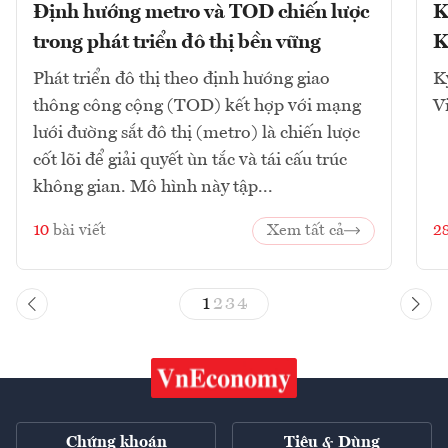
Định hướng metro và TOD chiến lược
K
trong phát triển đô thị bền vững
K
Phát triển đô thị theo định hướng giao
K
thông công cộng (TOD) kết hợp với mạng
V
lưới đường sắt đô thị (metro) là chiến lược
cốt lõi để giải quyết ùn tắc và tái cấu trúc
không gian. Mô hình này tập...
10
bài viết
Xem tất cả
2
1
2
3
4
Chứng khoán
Tiêu & Dùng