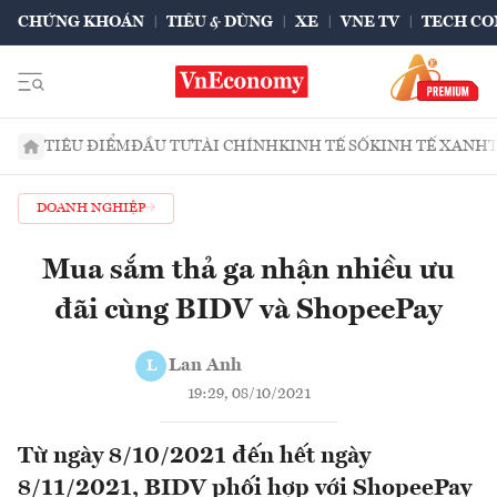
CHỨNG KHOÁN
TIÊU & DÙNG
XE
VNE TV
TECH CO
TIÊU ĐIỂM
ĐẦU TƯ
TÀI CHÍNH
KINH TẾ SỐ
KINH TẾ XANH
DOANH NGHIỆP
Mua sắm thả ga nhận nhiều ưu
đãi cùng BIDV và ShopeePay
Lan Anh
L
19:29, 08/10/2021
Từ ngày 8/10/2021 đến hết ngày
8/11/2021, BIDV phối hợp với ShopeePay