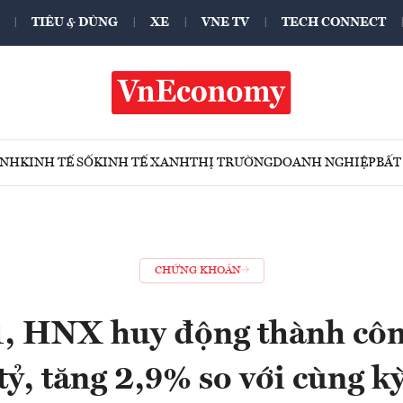
TIÊU & DÙNG
XE
VNE TV
TECH CONNECT
ÍNH
KINH TẾ SỐ
KINH TẾ XANH
THỊ TRƯỜNG
DOANH NGHIỆP
BẤT
CHỨNG KHOÁN
, HNX huy động thành côn
tỷ, tăng 2,9% so với cùng k