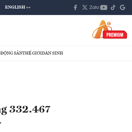
ENGLISH ++
 ĐỘNG SẢN
THẾ GIỚI
DÂN SINH
g 332.467
ỳ