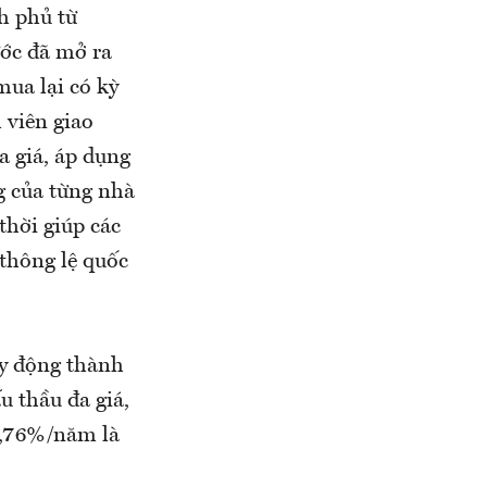
h phủ từ
ớc đã mở ra
ua lại có kỳ
 viên giao
a giá, áp dụng
ng của từng nhà
thời giúp các
thông lệ quốc
uy động thành
u thầu đa giá,
 0,76%/năm là