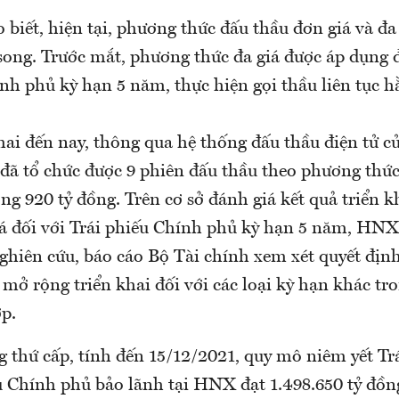
biết, hiện tại, phương thức đấu thầu đơn giá và đa
ong. Trước mắt, phương thức đa giá được áp dụng đ
nh phủ kỳ hạn 5 năm, thực hiện gọi thầu liên tục h
khai đến nay, thông qua hệ thống đấu thầu điện tử
đã tổ chức được 9 phiên đấu thầu theo phương thức 
g 920 tỷ đồng. Trên cơ sở đánh giá kết quả triển k
iá đối với Trái phiếu Chính phủ kỳ hạn 5 năm, HN
hiên cứu, báo cáo Bộ Tài chính xem xét quyết định 
 mở rộng triển khai đối với các loại kỳ hạn khác tr
p.
g thứ cấp, tính đến 15/12/2021, quy mô niêm yết Tr
ếu Chính phủ bảo lãnh tại HNX đạt 1.498.650 tỷ đồn