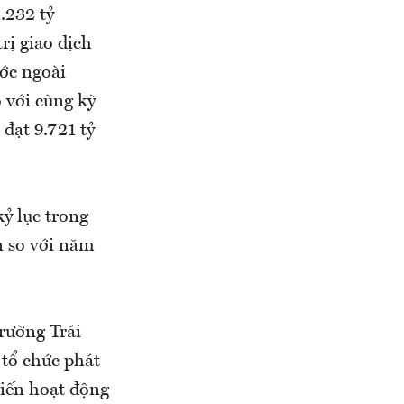
.232 tỷ
rị giao dịch
ước ngoài
o với cùng kỳ
đạt 9.721 tỷ
ỷ lục trong
n so với năm
trường Trái
 tổ chức phát
tiến hoạt động