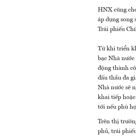
HNX cũng cho 
áp dụng song s
Trái phiếu Chí
Từ khi triển 
bạc Nhà nước 
động thành côn
đấu thầu đa g
Nhà nước sẽ ng
khai tiếp hoặc
tới nếu phù hợ
Trên thị trườn
phủ, trái phi