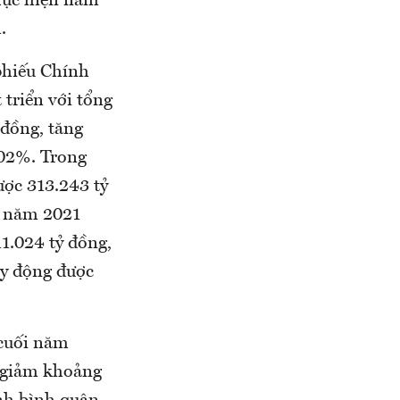
hực hiện năm
.
phiếu Chính
 triển với tổng
 đồng, tăng
,02%. Trong
ược 313.243 tỷ
h năm 2021
1.024 tỷ đồng,
y động được
 cuối năm
m giảm khoảng