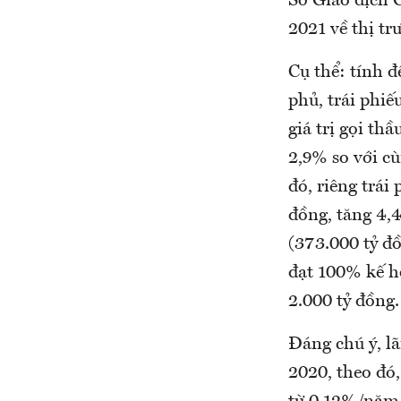
Sở Giao dịch 
2021 về thị tr
Cụ thể: tính 
phủ, trái phiế
giá trị gọi th
2,9% so với c
đó, riêng trá
đồng, tăng 4,
(373.000 tỷ đ
đạt 100% kế h
2.000 tỷ đồng.
Đáng chú ý, lã
2020, theo đó