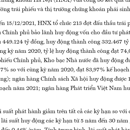
Chứng khoán Hà Nội (HNX) vừa công bố kết quả t
ường trái phiếu và thị trường chứng khoán phái sinh
đến 15/12/2021, HNX tổ chức 213 đợt đấu thầu trái 
u Chính phủ bảo lãnh huy động vốn cho đầu tư phát
ầu 449.124 tỷ đồng, huy động thành công 332.467 tỷ
ùng kỳ năm 2020, tỷ lệ huy động thành công đạt 74
i phiếu Chính phủ, Kho bạc Nhà nước đã huy động đ
47% so với cùng kỳ năm 2020, đạt 83,97% kế hoạc
ồng); ngân hàng Chính sách Xã hội huy động được 1
oạch năm 2021; ngân hàng Phát triển Việt Nam hu
i suất phát hành giảm trên tất cả các kỳ hạn so với
, lãi suất huy động các kỳ hạn từ 5 năm đến 30 nă