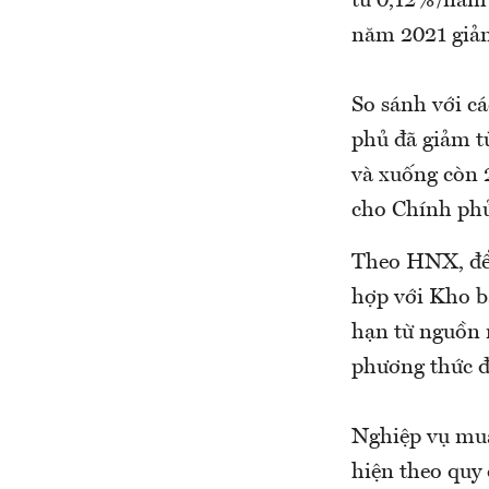
từ 0,12%/năm 
năm 2021 giả
So sánh với cá
phủ đã giảm 
và xuống còn 
cho Chính ph
Theo HNX, để 
hợp với Kho bạ
hạn từ nguồn 
phương thức đ
Nghiệp vụ mua
hiện theo quy