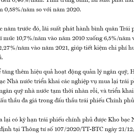
đến 0,46%/năm. Tính trung bình, lãi suất phát hà
m 0,58%/năm so với năm 2020.
c năm trước đó, lãi suất phát hành bình quân Trái
từ mức 10,7%/năm vào năm 2010 xuống 6,5%/năm 
2,27%/năm vào năm 2021, giúp tiết kiệm chi phí h
ủ.
tăng thêm hiệu quả hoạt động quản lý ngân quỹ,
c Nhà nước triển khai các nghiệp vụ mua lại trái p
ngân quỹ nhà nước tạm thời nhàn rỗi, và triển khai
ấu thầu đa giá trong đấu thầu trái phiếu Chính phủ
 lại có kỳ hạn trái phiếu chính phủ được Kho bạc
 định tại Thông tư số 107/2020/TT-BTC ngày 21/12