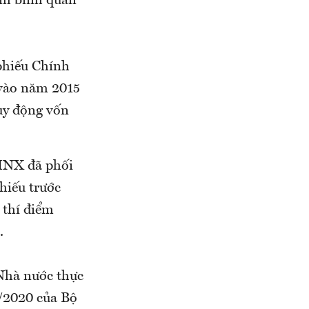
nh bình quân
 phiếu Chính
vào năm 2015
uy động vốn
 HNX đã phối
hiếu trước
 thí điểm
.
 Nhà nước thực
/2020 của Bộ