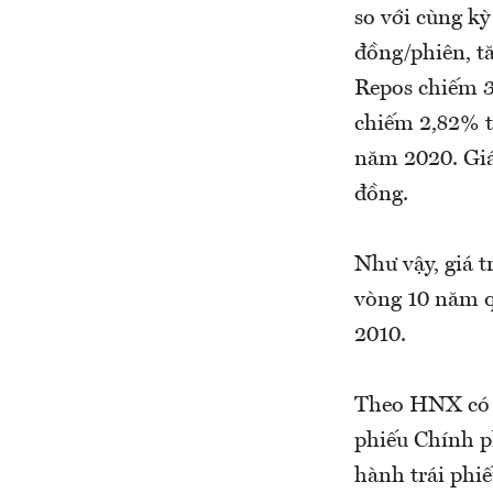
so với cùng kỳ
đồng/phiên, tă
Repos chiếm 32
chiếm 2,82% tổ
năm 2020. Giá
đồng.
Như vậy, giá t
vòng 10 năm q
2010.
Theo HNX có th
phiếu Chính p
hành trái phi