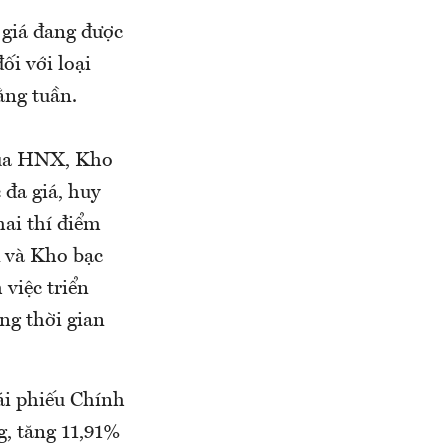
 giá đang được
ối với loại
ằng tuần.
 của HNX, Kho
đa giá, huy
hai thí điểm
X và Kho bạc
việc triển
ong thời gian
ái phiếu Chính
g, tăng 11,91%