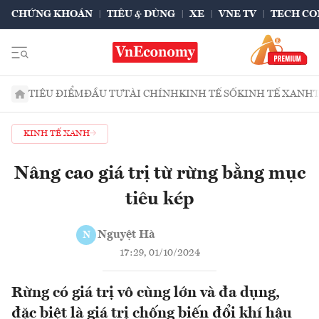
CHỨNG KHOÁN
TIÊU & DÙNG
XE
VNE TV
TECH CO
TIÊU ĐIỂM
ĐẦU TƯ
TÀI CHÍNH
KINH TẾ SỐ
KINH TẾ XANH
KINH TẾ XANH
Nâng cao giá trị từ rừng bằng mục
tiêu kép
Nguyệt Hà
N
17:29, 01/10/2024
Rừng có giá trị vô cùng lớn và đa dụng,
đặc biệt là giá trị chống biến đổi khí hậu