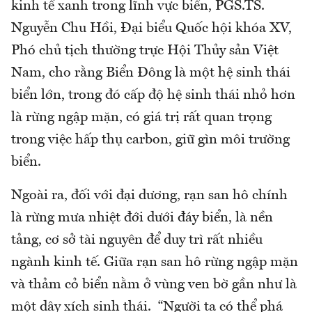
kinh tế xanh trong lĩnh vực biển, PGS.TS.
Nguyễn Chu Hồi, Đại biểu Quốc hội khóa XV,
Phó chủ tịch thường trực Hội Thủy sản Việt
Nam, cho rằng Biển Đông là một hệ sinh thái
biển lớn, trong đó cấp độ hệ sinh thái nhỏ hơn
là rừng ngập mặn, có giá trị rất quan trọng
trong việc hấp thụ carbon, giữ gìn môi trường
biển.
Ngoài ra, đối với đại dương, rạn san hô chính
là rừng mưa nhiệt đới dưới đáy biển, là nền
tảng, cơ sở tài nguyên để duy trì rất nhiều
ngành kinh tế. Giữa rạn san hô rừng ngập mặn
và thảm cỏ biển nằm ở vùng ven bờ gần như là
một dây xích sinh thái. “Người ta có thể phá