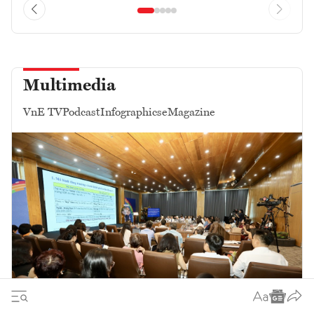
Multimedia
VnE TV
Podcast
Infographics
eMagazine