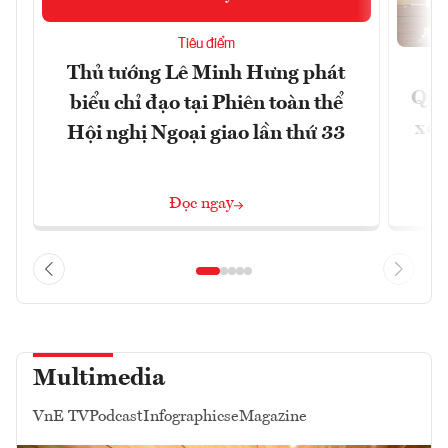
Tiêu điểm
Thủ tướng Lê Minh Hưng phát
Quốc
biểu chỉ đạo tại Phiên toàn thể
xem
Hội nghị Ngoại giao lần thứ 33
Đọc ngay
Multimedia
VnE TV
Podcast
Infographics
eMagazine