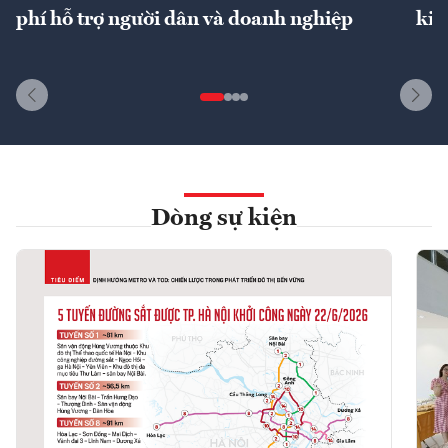
phí hỗ trợ người dân và doanh nghiệp
kin
Dòng sự kiện