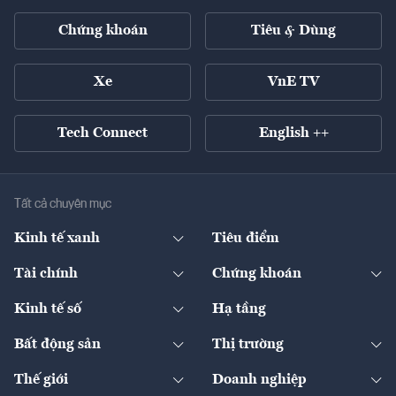
Chứng khoán
Tiêu & Dùng
Xe
VnE TV
Tech Connect
English ++
Tất cả chuyên mục
Kinh tế xanh
Tiêu điểm
Chuyển động xanh
Tài chính
Chứng khoán
Pháp lý
Ngân hàng
Doanh nghiệp niêm yết
Kinh tế số
Hạ tầng
Thương hiệu xanh
Thị trường vốn
Thị trường
Sản phẩm - Thị trường
Bất động sản
Thị trường
Diễn đàn
Thuế
Đầu tư
Tài sản số
Chính sách
Xuất nhập khẩu
Thế giới
Doanh nghiệp
Bảo hiểm
Quốc tế
Dịch vụ số