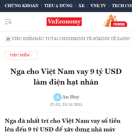
CHỨNG KHOÁN
TIÊU & DÙNG
XE
VNE TV
TECH CO
TIÊU ĐIỂM
ĐẦU TƯ
TÀI CHÍNH
KINH TẾ SỐ
KINH TẾ XANH
TIÊU ĐIỂM
Nga cho Việt Nam vay 9 tỷ USD
làm điện hạt nhân
An Huy
A
17:32, 23/11/2011
Nga đã nhất trí cho Việt Nam vay số tiền
lên đến 9 tỷ USD để xây dựng nhà máy