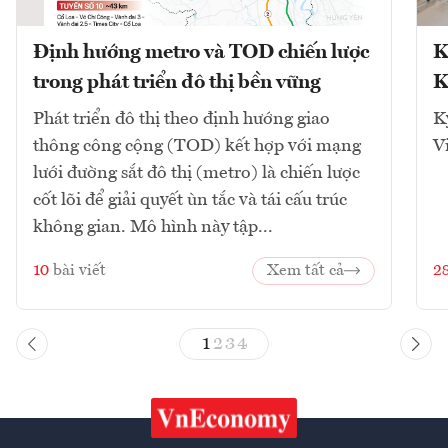
Định hướng metro và TOD chiến lược
K
trong phát triển đô thị bền vững
K
Phát triển đô thị theo định hướng giao
K
thông công cộng (TOD) kết hợp với mạng
V
lưới đường sắt đô thị (metro) là chiến lược
cốt lõi để giải quyết ùn tắc và tái cấu trúc
không gian. Mô hình này tập...
10
bài viết
Xem tất cả
2
1
2
3
4