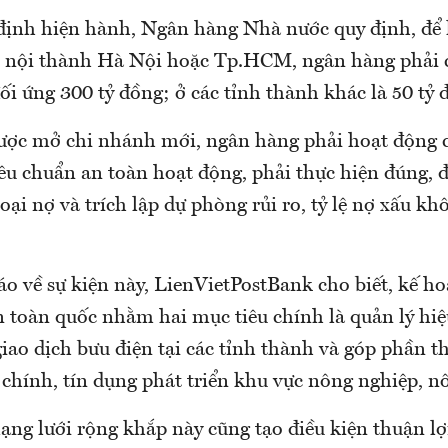
định hiện hành, Ngân hàng Nhà nước quy định, để 
 nội thành Hà Nội hoặc Tp.HCM, ngân hàng phải c
 đối ứng 300 tỷ đồng; ở các tỉnh thành khác là 50 tỷ 
được mở chi nhánh mới, ngân hàng phải hoạt động c
êu chuẩn an toàn hoạt động, phải thực hiện đúng, đ
oại nợ và trích lập dự phòng rủi ro, tỷ lệ nợ xấu k
áo về sự kiện này, LienVietPostBank cho biết, kế h
n toàn quốc nhằm hai mục tiêu chính là quản lý hiệ
ao dịch bưu điện tại các tỉnh thành và góp phần t
 chính, tín dụng phát triển khu vực nông nghiệp, n
ạng lưới rộng khắp này cũng tạo điều kiện thuận lợ