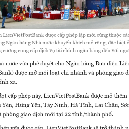
h LienVietPostBank được cấp phép lập mới cũng thuộc cá
ơng Ngân hàng Nhà nước khuyến khích mở rộng, đặc biệt ở
g cường cung cấp dịch vụ tài chính ngân hàng đến với ngư
 nước vừa phê duyệt cho Ngân hàng Bưu điện Liên
Bank) được mở mới loạt chi nhánh và phòng giao dị
tỉnh xa.
 đợt cấp phép này, LienVietPostBank được mở thêm
hú Yên, Hưng Yên, Tây Ninh, Hà Tĩnh, Lai Châu, Sơ
2 phòng giao dịch mới tại 22 tỉnh/thành phố.
 phép vừa được cấp, LienVietPostBank sẽ trở thành 