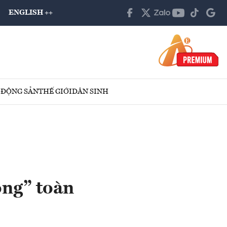
ENGLISH ++
 ĐỘNG SẢN
THẾ GIỚI
DÂN SINH
óng” toàn