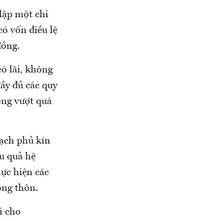
lập một chi
ó vốn điều lệ
đồng.
ó lãi, không
ầy đủ các quy
hông vượt quá
oạch phủ kín
u quả hệ
hực hiện các
ông thôn.
i cho