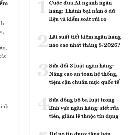
1
Cuộc đua AI ngành ngân
iểm
hàng: Thành bại nằm ở dữ
liệu và kiểm soát rủi ro
nh
n,
2
Lãi suất tiết kiệm ngân hàng
i
nào cao nhất tháng 8/2026?
oàn,
các
3
Sửa đổi 3 luật ngân hàng:
Nâng cao an toàn hệ thống,
tiệm cận chuẩn mực quốc tế
4
Sửa đồng bộ ba luật trong
hỉnh
lĩnh vực ngân hàng: siết rửa
t…
tiền, giảm lệ thuộc tín dụng
Dư nợ tín dụng tăng hơn