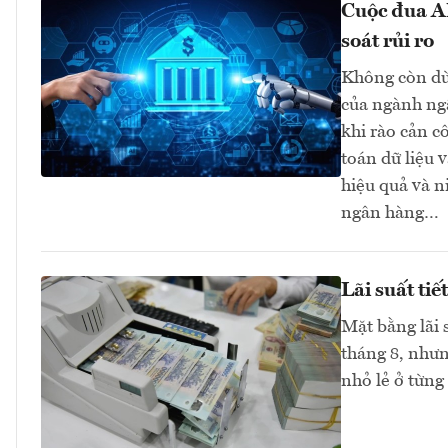
Cuộc đua AI
soát rủi ro
Không còn dừn
của ngành ngâ
khi rào cản c
toán dữ liệu 
hiệu quả và n
ngân hàng…
Lãi suất ti
Mặt bằng lãi 
tháng 8, như
nhỏ lẻ ở từng