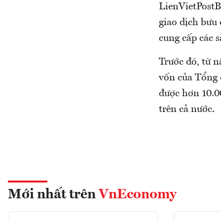
LienVietPostB
giao dịch bưu 
cung cấp các 
Trước đó, từ n
vốn của Tổng 
được hơn 10.0
trên cả nước.
Mới nhất trên
VnEconomy