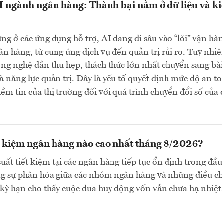
 ngành ngân hàng: Thành bại nằm ở dữ liệu và k
g ở các ứng dụng hỗ trợ, AI đang đi sâu vào “lõi” vận hà
n hàng, từ cung ứng dịch vụ đến quản trị rủi ro. Tuy nhiê
ông nghệ dần thu hẹp, thách thức lớn nhất chuyển sang bà
và năng lực quản trị. Đây là yếu tố quyết định mức độ an t
iềm tin của thị trường đối với quá trình chuyển đổi số của 
ết kiệm ngân hàng nào cao nhất tháng 8/2026?
suất tiết kiệm tại các ngân hàng tiếp tục ổn định trong đầu
ng sự phân hóa giữa các nhóm ngân hàng và những điều c
 kỳ hạn cho thấy cuộc đua huy động vốn vẫn chưa hạ nhiệ