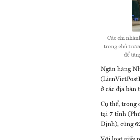
Các chi nhán
trong chủ trư
để tăn
Ngân hàng Nhà
(LienVietPost
ở các địa bàn 
Cụ thể, trong
tại 7 tỉnh (P
Định), cùng 6
Với loạt giấy