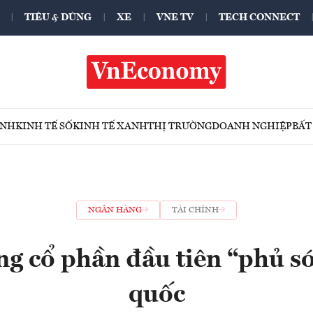
TIÊU & DÙNG
XE
VNE TV
TECH CONNECT
ÍNH
KINH TẾ SỐ
KINH TẾ XANH
THỊ TRƯỜNG
DOANH NGHIỆP
BẤT
NGÂN HÀNG
TÀI CHÍNH
g cổ phần đầu tiên “phủ s
quốc