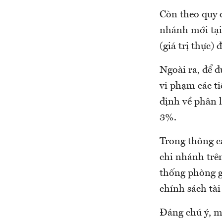
Còn theo quy 
nhánh mới tại
(giá trị thực)
Ngoài ra, để 
vi phạm các ti
định về phân l
3%.
Trong thông c
chi nhánh trê
thống phòng gi
chính sách tài
Đáng chú ý, m