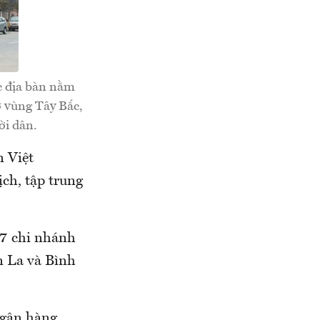
c địa bàn nằm
 vùng Tây Bắc,
ời dân.
 Việt
ch, tập trung
 7 chi nhánh
n La và Bình
ngân hàng