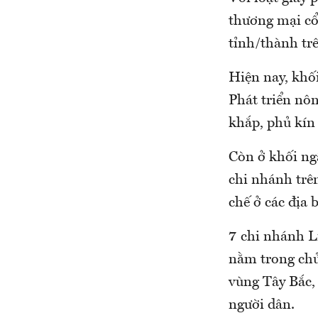
thương mại cổ
tỉnh/thành trê
Hiện nay, khố
Phát triển nô
khắp, phủ kín
Còn ở khối ng
chi nhánh trên
chế ở các địa 
7 chi nhánh L
nằm trong chủ
vùng Tây Bắc,
người dân.