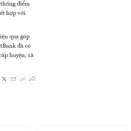
ệ thống điểm
ết hợp với
điện qua góp
stBank đã có
cấp huyện, xã