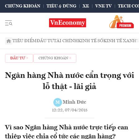
CHỨNG KHOÁN
TIÊU & DÙNG
XE
VNE TV
TECH CO
TIÊU ĐIỂM
ĐẦU TƯ
TÀI CHÍNH
KINH TẾ SỐ
KINH TẾ XANH
ĐẦU TƯ
CHỨNG KHOÁN
Ngân hàng Nhà nước cẩn trọng với
lỗ thật - lãi giả
Minh Đức
M
12:22, 07/04/2015
Vì sao Ngân hàng Nhà nước trực tiếp can
thiệp việc chia cổ tức các ngân hàng?