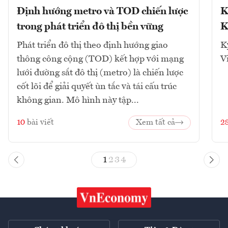
Định hướng metro và TOD chiến lược
K
trong phát triển đô thị bền vững
K
Phát triển đô thị theo định hướng giao
K
thông công cộng (TOD) kết hợp với mạng
V
lưới đường sắt đô thị (metro) là chiến lược
cốt lõi để giải quyết ùn tắc và tái cấu trúc
không gian. Mô hình này tập...
10
bài viết
Xem tất cả
2
1
2
3
4