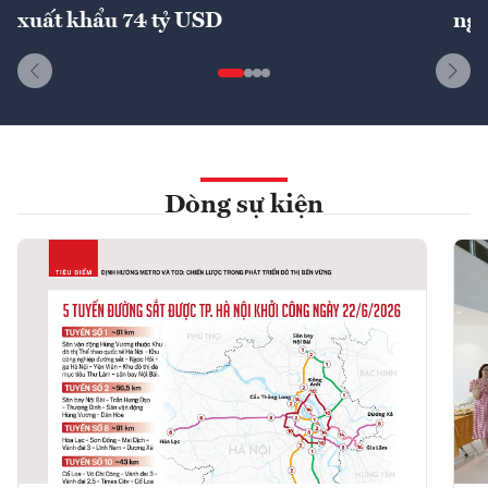
xuất khẩu 74 tỷ USD
ngu
Dòng sự kiện