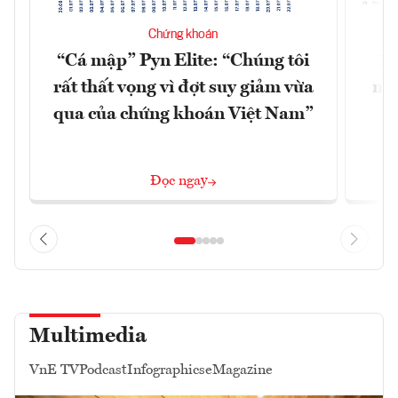
Chứng khoán
“Cá mập” Pyn Elite: “Chúng tôi
15
rất thất vọng vì đợt suy giảm vừa
mặt
qua của chứng khoán Việt Nam”
Đọc ngay
Multimedia
VnE TV
Podcast
Infographics
eMagazine