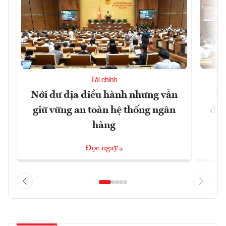
Tài chính
Nới dư địa điều hành nhưng vẫn
Đổ
giữ vững an toàn hệ thống ngân
đột
hàng
Đọc ngay