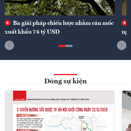
Ba giải pháp chiến lược nhằm cán mốc
xuất khẩu 74 tỷ USD
ngu
Dòng sự kiện