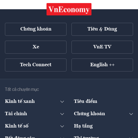
Chứng khoán
Tiêu & Dùng
Xe
VnE TV
Tech Connect
English ++
Tất cả chuyên mục
Kinh tế xanh
Tiêu điểm
Chuyển động xanh
Tài chính
Chứng khoán
Pháp lý
Ngân hàng
Doanh nghiệp niêm yết
Kinh tế số
Hạ tầng
Thương hiệu xanh
Thị trường vốn
Thị trường
Sản phẩm - Thị trường