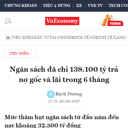
CHỨNG KHOÁN
TIÊU & DÙNG
XE
VNE TV
TECH CO
TIÊU ĐIỂM
ĐẦU TƯ
TÀI CHÍNH
KINH TẾ SỐ
KINH TẾ XANH
TIÊU ĐIỂM
Ngân sách đã chi 138.100 tỷ trả
nợ gốc và lãi trong 6 tháng
Bạch Dương
B
17:17, 30/06/2017
Mức thâm hụt ngân sách từ đầu năm đến
nay khoảng 32.500 tỷ đồng