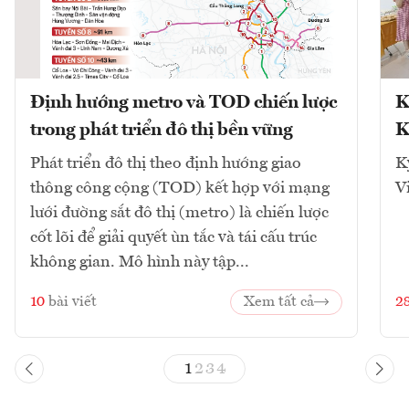
Định hướng metro và TOD chiến lược
K
trong phát triển đô thị bền vững
K
Phát triển đô thị theo định hướng giao
K
thông công cộng (TOD) kết hợp với mạng
V
lưới đường sắt đô thị (metro) là chiến lược
cốt lõi để giải quyết ùn tắc và tái cấu trúc
không gian. Mô hình này tập...
10
bài viết
Xem tất cả
2
1
2
3
4