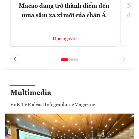
Macao đang trở thành điểm đến
Ngư
mua sắm xa xỉ mới của châu Á
đổi 
Đọc ngay
Multimedia
VnE TV
Podcast
Infographics
eMagazine