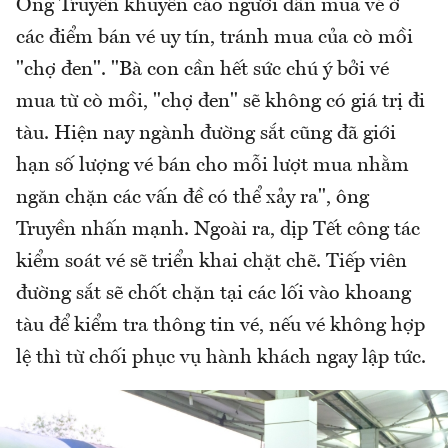
Ông Truyền khuyến cáo người dân mua vé ở
các điểm bán vé uy tín, tránh mua của cò mồi
"chợ đen". "Bà con cần hết sức chú ý bởi vé
mua từ cò mồi, "chợ đen" sẽ không có giá trị đi
tàu. Hiện nay ngành đường sắt cũng đã giới
hạn số lượng vé bán cho mỗi lượt mua nhằm
ngăn chặn các vấn đề có thể xảy ra", ông
Truyền nhấn mạnh. Ngoài ra, dịp Tết công tác
kiểm soát vé sẽ triển khai chặt chẽ. Tiếp viên
đường sắt sẽ chốt chặn tại các lối vào khoang
tàu để kiểm tra thông tin vé, nếu vé không hợp
lệ thì từ chối phục vụ hành khách ngay lập tức.