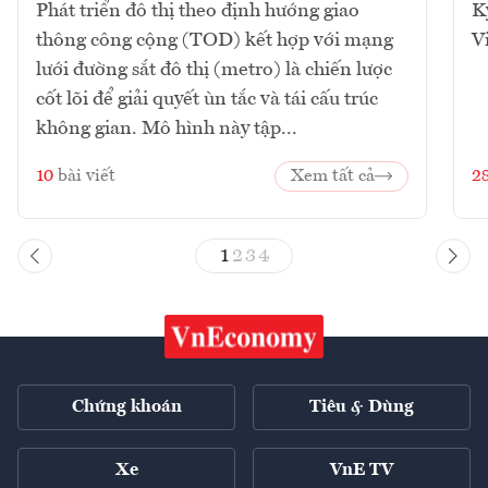
Phát triển đô thị theo định hướng giao
K
thông công cộng (TOD) kết hợp với mạng
V
lưới đường sắt đô thị (metro) là chiến lược
cốt lõi để giải quyết ùn tắc và tái cấu trúc
không gian. Mô hình này tập...
10
bài viết
Xem tất cả
2
1
2
3
4
Chứng khoán
Tiêu & Dùng
Xe
VnE TV