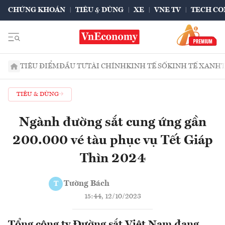
CHỨNG KHOÁN
TIÊU & DÙNG
XE
VNE TV
TECH CO
TIÊU ĐIỂM
ĐẦU TƯ
TÀI CHÍNH
KINH TẾ SỐ
KINH TẾ XANH
TIÊU & DÙNG
Ngành đường sắt cung ứng gần
200.000 vé tàu phục vụ Tết Giáp
Thìn 2024
Tường Bách
T
15:44, 12/10/2023
Tổng công ty Đường sắt Việt Nam đang