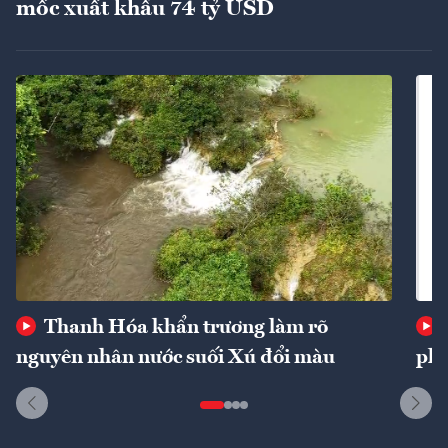
mốc xuất khẩu 74 tỷ USD
Thanh Hóa khẩn trương làm rõ
nguyên nhân nước suối Xú đổi màu
phí