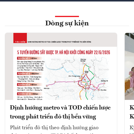
Dòng sự kiện
Định hướng metro và TOD chiến lược
K
trong phát triển đô thị bền vững
K
Phát triển đô thị theo định hướng giao
K