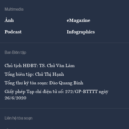
Doanh nghiệp
Địa phương
Thị trường
Bảo hiểm
Multimedia
Sự kiện
Nhân lực
Ảnh
eMagazine
Đẹp +
An sinh
Podcast
Infographics
Giải trí
Y tế
Nhà
Ban Biên tập
Ẩm thực
Chủ tịch HĐBT: TS. Chử Văn Lâm
Tổng biên tập: Chử Thị Hạnh
Tổng thư ký tòa soạn: Đào Quang Bính
Giấy phép Tạp chí điện tử số: 272/GP-BTTTT ngày
26/6/2020
Liên hệ tòa soạn