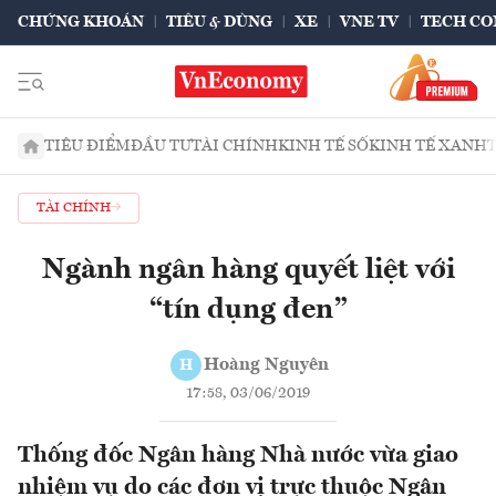
CHỨNG KHOÁN
TIÊU & DÙNG
XE
VNE TV
TECH CO
TIÊU ĐIỂM
ĐẦU TƯ
TÀI CHÍNH
KINH TẾ SỐ
KINH TẾ XANH
TÀI CHÍNH
Ngành ngân hàng quyết liệt với
“tín dụng đen”
Hoàng Nguyên
H
17:58, 03/06/2019
Thống đốc Ngân hàng Nhà nước vừa giao
nhiệm vụ do các đơn vị trực thuộc Ngân