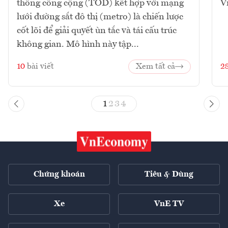
thông công cộng (TOD) kết hợp với mạng
V
lưới đường sắt đô thị (metro) là chiến lược
cốt lõi để giải quyết ùn tắc và tái cấu trúc
không gian. Mô hình này tập...
10
bài viết
Xem tất cả
2
1
2
3
4
Chứng khoán
Tiêu & Dùng
Xe
VnE TV