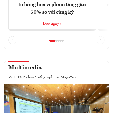
từ hàng hóa vi phạm tăng gần
ca
50% so với cùng kỳ
Đọc ngay
Multimedia
VnE TV
Podcast
Infographics
eMagazine