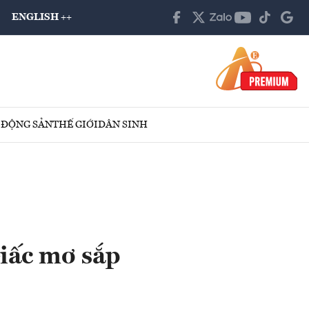
ENGLISH ++
 ĐỘNG SẢN
THẾ GIỚI
DÂN SINH
Giấc mơ sắp