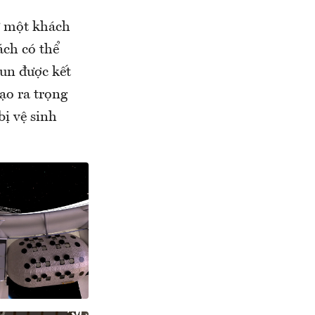
ư một khách
ách có thể
un được kết
ạo ra trọng
bị vệ sinh