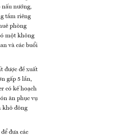
p nấu nướng,
g tắm riêng
 thuê phòng
 có một không
an và các buổi
t được đề xuất
n gấp 5 lần,
er có kế hoạch
món ăn phục vụ
m khô đông
 để đưa các