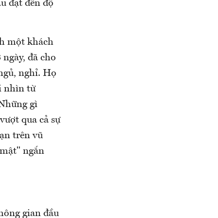
àu đạt đến độ
nh một khách
3 ngày, đã cho
ngủ, nghỉ. Họ
i nhìn từ
 Những gì
vượt qua cả sự
ạn trên vũ
 mật" ngắn
không gian đầu