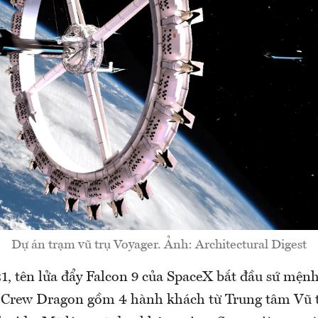
Dự án trạm vũ trụ Voyager. Ảnh: Architectural Digest
1, tên lửa đẩy Falcon 9 của SpaceX bắt đầu sứ mệnh
ụ Crew Dragon gồm 4 hành khách từ Trung tâm Vũ 