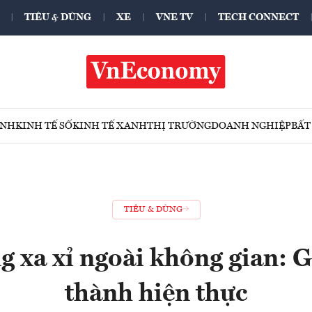
TIÊU & DÙNG
XE
VNE TV
TECH CONNECT
ÍNH
KINH TẾ SỐ
KINH TẾ XANH
THỊ TRƯỜNG
DOANH NGHIỆP
BẤT
TIÊU & DÙNG
 xa xỉ ngoài không gian: 
thành hiện thực