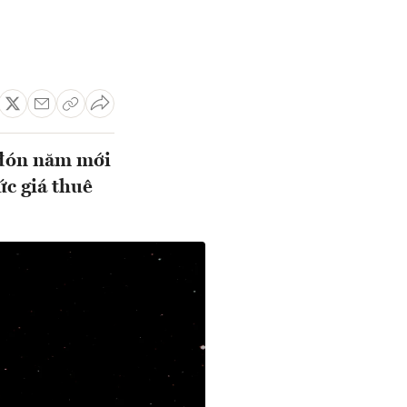
h đón năm mới
ức giá thuê