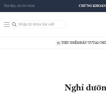
Thứ Bảy, 08/08/2026
CHỨNG KHOÁN
TIÊU ĐIỂM
ĐẦU TƯ
TÀI CH
Nghỉ dưỡng