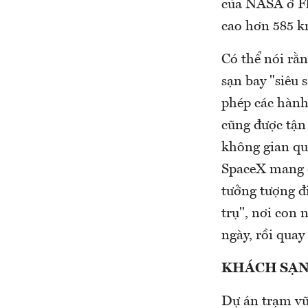
của NASA ở Flo
cao hơn 585 k
Có thể nói rằ
sạn bay "siêu 
phép các hành
cũng được tận 
không gian qu
SpaceX mang đ
tưởng tượng đ
trụ", nơi con
ngày, rồi quay 
KHÁCH SẠN
Dự án trạm vũ