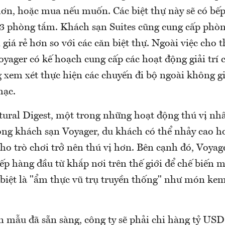
 hơn, hoặc mua nếu muốn. Các biệt thự này sẽ có bế
3 phòng tắm. Khách sạn Suites cũng cung cấp phòn
 giá rẻ hơn so với các căn biệt thự. Ngoài việc cho
oyager có kế hoạch cung cấp các hoạt động giải trí
 xem xét thực hiện các chuyến đi bộ ngoài không gi
hạc.
tural Digest, một trong những hoạt động thú vị nhấ
ong khách sạn Voyager, du khách có thể nhảy cao hơ
ho trò chơi trở nên thú vị hơn. Bên cạnh đó, Voyag
ếp hàng đầu từ khắp nơi trên thế giới để chế biến 
 biệt là "ẩm thực vũ trụ truyền thống" như món ke
n mẫu đã sẵn sàng, công ty sẽ phải chi hàng tỷ USD