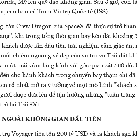
rida, Mỹ lên quỹ đạo không gian. Sau 3 giờ, con t
m, cao hơn cả Trạm Vũ trụ Quốc tế (ISS).
ng, tàu Crew Dragon của SpaceX đã thực sự trở thà
sang", khi trong tổng thời gian bay kéo dài khoảng 
 khách được lần đầu tiên trải nghiệm cảm giác ăn, 
mắt chiêm ngưỡng vẻ đẹp của vũ trụ và Trái đất kh
a một mái vòm lăng kính với góc quan sát 360 độ.
ến cho hành khách trong chuyến bay thậm chí đã 
iên rồ nhất mở ra ý tưởng về một mô hình "khách s
 người được đưa lên để tận hưởng những "tuần trăng
trở lại Trái Đất.
 NGOÀI KHÔNG GIAN ĐẦU TIÊN
 trụ Voyager tiêu tốn 200 tỷ USD và là khách sạn 