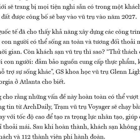
giới sẽ trang bị mọi tiện nghi sẵn có trong một khác
i đất được công bố sẽ bay vào vũ trụ vào năm 2027.
uốc tế đã cho thấy khả năng xây dựng các công trìn
à con người có thể sống an toàn và tương đối thoải 
ời gian. Còn khách sạn vũ trụ thì sao? “Thử thách
tới con người: đảm bảo nguồn cung cấp thực phẩm, 
hỗ trợ sự sống khác”, GS khoa học vũ trụ Glenn Lig
rgia ở Atlanta cho biết.
g cho rằng những vấn đề này hoàn toàn có thể vượt
g tin từ ArchDaily, Trạm vũ trụ Voyager sẽ chạy b
ay với tốc độ cao để tạo ra trọng lực nhân tạo, giú
ỉ thoải mái. Sau khi hoàn thành, khách sạn không 
hách và 112 thành viên phi hành đoàn.