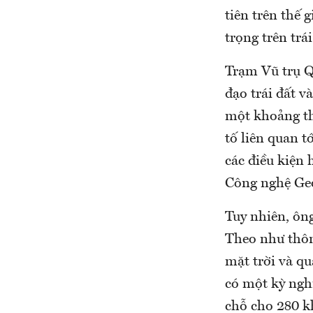
tiên trên thế 
trọng trên trá
Trạm Vũ trụ Q
đạo trái đất v
một khoảng th
tố liên quan 
các điều kiện 
Công nghệ Geo
Tuy nhiên, ôn
Theo như thôn
mặt trời và qu
có một kỳ ngh
chỗ cho 280 k