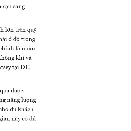
h sạn sang
h lớn trên quỹ
mái ở đó trong
 chính là nhân
không khí và
htsey tại ĐH
 qua được.
ằng năng lượng
p cho du khách
gian này có đủ