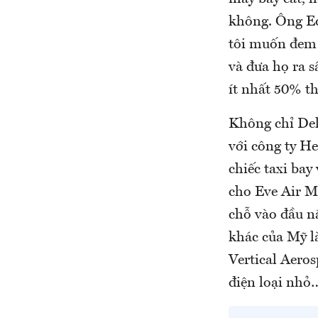
không. Ông Ed
tôi muốn đem 
và đưa họ ra s
ít nhất 50% th
Không chỉ Del
với công ty He
chiếc taxi bay
cho Eve Air M
chỗ vào đầu n
khác của Mỹ l
Vertical Aeros
điện loại nhỏ