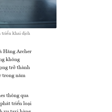
 triển khai dịch
mà Hãng Archer
àng không
ọng trở thành
y trong năm
nes thông qua
phát triển loại
h vụ taxi hàng