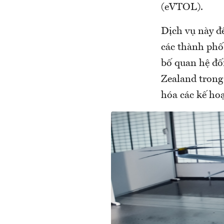
(eVTOL).
Dịch vụ này đ
các thành phố,
bố quan hệ đố
Zealand tron
hóa các kế ho