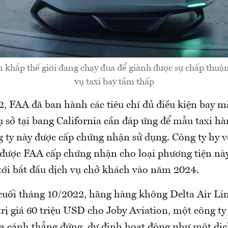
n khắp thế giới đang chạy đua để giành được sự chấp thuận
vụ taxi bay tầm thấp
, FAA đã ban hành các tiêu chí đủ điều kiện bay 
ụ sở tại bang California cần đáp ứng để mẫu taxi h
 ty này được cấp chứng nhận sử dụng. Công ty hy v
 được FAA cấp chứng nhận cho loại phương tiện nà
tới bắt đầu dịch vụ chở khách vào năm 2024.
 cuối tháng 10/2022, hãng hàng không Delta Air Li
rị giá 60 triệu USD cho Joby Aviation, một công ty 
hạ cánh thẳng đứng, dự định hoạt động như một dịc