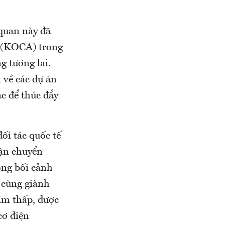
quan này đã
 (KOCA) trong
g tương lai.
 về các dự án
c để thúc đẩy
ối tác quốc tế
vận chuyển
ong bối cảnh
i cùng giành
tầm thấp, được
cơ điện