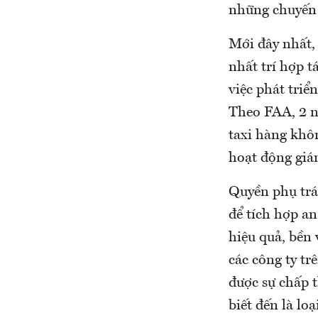
những chuyến 
Mới đây nhất,
nhất trí hợp
việc phát triể
Theo FAA, 2 nư
taxi hàng khô
hoạt động giá
Quyền phụ trá
để tích hợp a
hiệu quả, bền
các công ty tr
được sự chấp t
biết đến là lo