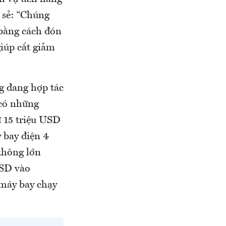
 sẻ: “Chúng
bằng cách đón
giúp cắt giảm
g đang hợp tác
 có những
ư 15 triệu USD
 bay điện 4
không lớn
USD vào
 máy bay chạy