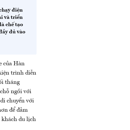
 chạy điện
 và triển
là chế tạo
đầy đủ vào
ne của Hàn
iện trình diễn
ối tháng
chỗ ngồi với
 di chuyển với
 hơn để đảm
o khách du lịch