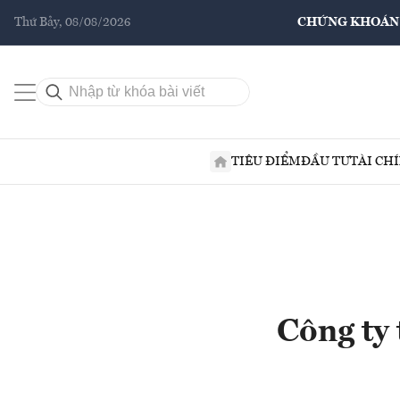
Thứ Bảy, 08/08/2026
CHỨNG KHOÁN
TIÊU ĐIỂM
ĐẦU TƯ
TÀI CH
Công ty 