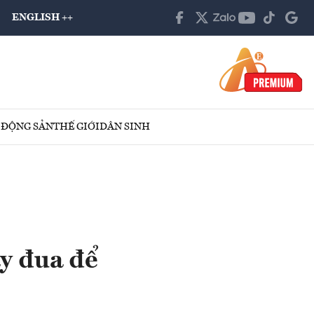
ENGLISH ++
 ĐỘNG SẢN
THẾ GIỚI
DÂN SINH
ạy đua để