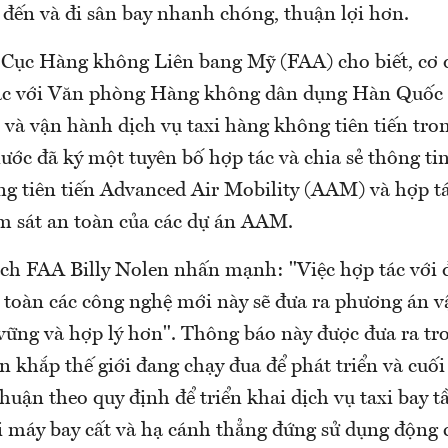
đến và đi sân bay nhanh chóng, thuận lợi hơn.
 Cục Hàng không Liên bang Mỹ (FAA) cho biết, cơ 
 tác với Văn phòng Hàng không dân dụng Hàn Quốc
n và vận hành dịch vụ taxi hàng không tiên tiến tron
ớc đã ký một tuyên bố hợp tác và chia sẻ thông tin
ng tiên tiến Advanced Air Mobility (AAM) và hợp tá
m sát an toàn của các dự án AAM.
ch FAA Billy Nolen nhấn mạnh: "Việc hợp tác với đ
n toàn các công nghệ mới này sẽ đưa ra phương án 
 vững và hợp lý hơn". Thông báo này được đưa ra tr
ên khắp thế giới đang chạy đua để phát triển và cuố
huận theo quy định để triển khai dịch vụ taxi bay 
ại máy bay cất và hạ cánh thẳng đứng sử dụng động 