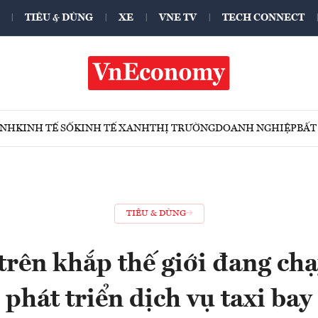
TIÊU & DÙNG
XE
VNE TV
TECH CONNECT
ÍNH
KINH TẾ SỐ
KINH TẾ XANH
THỊ TRƯỜNG
DOANH NGHIỆP
BẤT
TIÊU & DÙNG
trên khắp thế giới đang ch
phát triển dịch vụ taxi bay