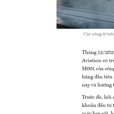
Các công ty trê
Tháng 12/2022
Aviation có tr
M001 của công
hãng đầu tiên
nay và hướng 
Trước đó, hồi
khoản đầu tư t
máy bay cất, 