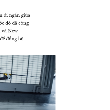
n đi ngắn giữa
ước đó đã công
a và New
để đồng bộ