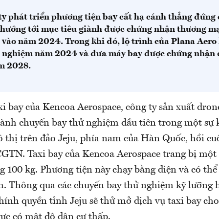
ty phát triển phương tiện bay cất hạ cánh thẳng đứng
 hướng tới mục tiêu giành được chứng nhận thương mại
 vào năm 2024. Trong khi đó, lộ trình của Plana Aero 
 nghiệm năm 2024 và đưa máy bay được chứng nhận 
m 2028.
axi bay của Kencoa Aerospace, công ty sản xuất dro
ành chuyến bay thử nghiệm đầu tiên trong một sự k
 thị trên đảo Jeju, phía nam của Hàn Quốc, hồi cu
CGTN. Taxi bay của Kencoa Aerospace trang bị một 
 100 kg. Phương tiện này chạy bằng điện và có thể
h. Thông qua các chuyến bay thử nghiệm kỹ lưỡng
hính quyền tỉnh Jeju sẽ thử mở dịch vụ taxi bay ch
ực có mật độ dân cư thấp.