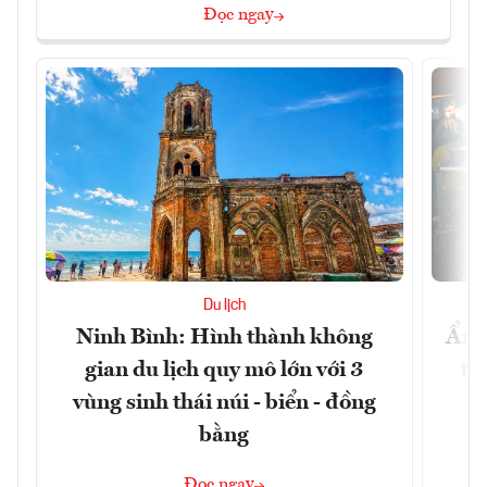
Đọc ngay
Du lịch
Ninh Bình: Hình thành không
Ẩm 
gian du lịch quy mô lớn với 3
tê
vùng sinh thái núi - biển - đồng
bằng
Đọc ngay