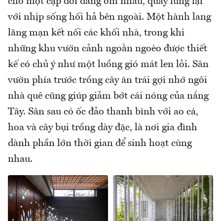
cho một cặp đôi đang ôm nhau, quay lưng lại
với nhịp sống hối hả bên ngoài. Một hành lang
lãng mạn kết nối các khối nhà, trong khi
những khu vườn cảnh ngoằn ngoèo được thiết
kế có chủ ý như một luồng gió mát len lỏi. Sân
vườn phía trước trồng cây ăn trái gợi nhớ ngôi
nhà quê cũng giúp giảm bớt cái nóng của nắng
Tây. Sân sau có ốc đảo thanh bình với ao cá,
hoa và cây bụi trồng dày đặc, là nơi gia đình
dành phần lớn thời gian để sinh hoạt cùng
nhau.