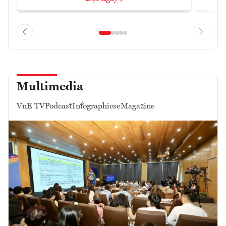
Multimedia
VnE TV
Podcast
Infographics
eMagazine