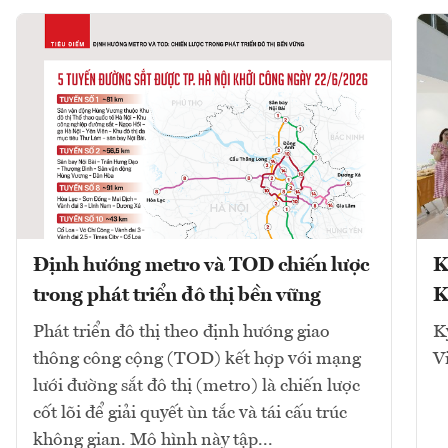
Định hướng metro và TOD chiến lược
K
trong phát triển đô thị bền vững
K
Phát triển đô thị theo định hướng giao
K
thông công cộng (TOD) kết hợp với mạng
V
lưới đường sắt đô thị (metro) là chiến lược
cốt lõi để giải quyết ùn tắc và tái cấu trúc
không gian. Mô hình này tập...