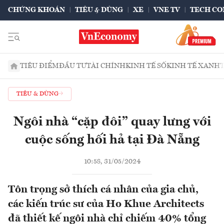
CHỨNG KHOÁN
TIÊU & DÙNG
XE
VNE TV
TECH CO
TIÊU ĐIỂM
ĐẦU TƯ
TÀI CHÍNH
KINH TẾ SỐ
KINH TẾ XANH
TIÊU & DÙNG
Ngôi nhà “cặp đôi” quay lưng với
cuộc sống hối hả tại Đà Nẵng
10:58, 31/05/2024
Tôn trọng sở thích cá nhân của gia chủ,
các kiến trúc sư của Ho Khue Architects
đã thiết kế ngôi nhà chỉ chiếm 40% tổng