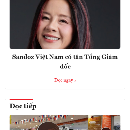
Sandoz Việt Nam có tân Tổng Giám
đốc
Đọc ngay
Đọc tiếp