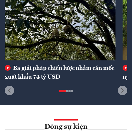
Ba giải pháp chiến lược nhằm cán mốc
xuất khẩu 74 tỷ USD
ngu
Dòng sự kiện