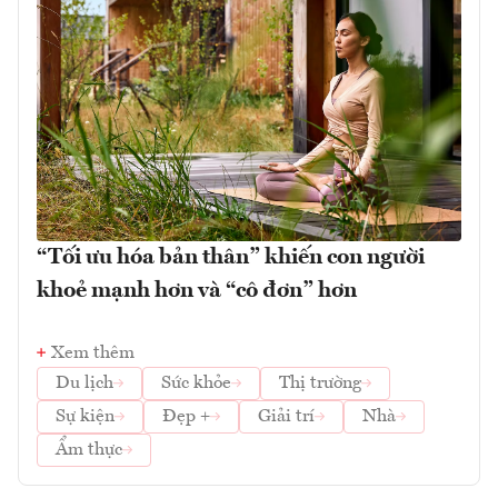
“Tối ưu hóa bản thân” khiến con người
khoẻ mạnh hơn và “cô đơn” hơn
Xem thêm
Du lịch
Sức khỏe
Thị trường
Sự kiện
Đẹp +
Giải trí
Nhà
Ẩm thực