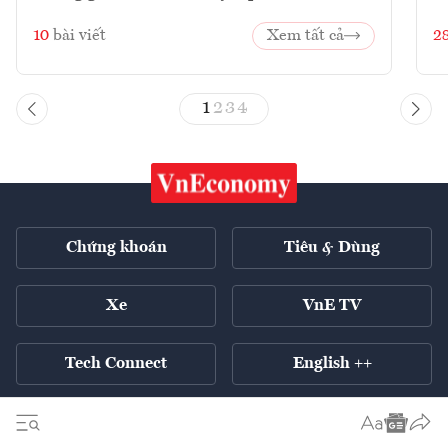
10
bài viết
Xem tất cả
2
1
2
3
4
Chứng khoán
Tiêu & Dùng
Xe
VnE TV
Tech Connect
English ++
Tất cả chuyên mục