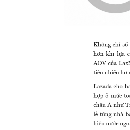
Không chỉ số 
hơn khi lựa c
AOV của LazMa
tiêu nhiều hơ
Lazada cho ha
hợp ở mức toà
châu Á như T
lẻ từng nhà b
hiệu nước ngo