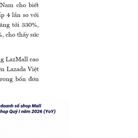
 Nam cho biết
p 4 lần so với
ăng tới 330%,
, cho thấy sức
ng LazMall cao
ên Lazada Việt
trong bốn đơn