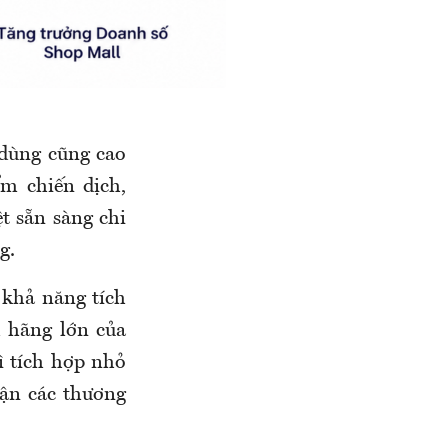
 dùng cũng cao
ểm chiến dịch,
t sẵn sàng chi
g.
 khả năng tích
h hãng lớn của
 tích hợp nhỏ
cận các thương