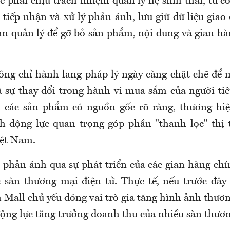
sẽ phải chịu trách nhiệm quản lý hệ sinh thái, từ 
 tiếp nhận và xử lý phản ánh, lưu giữ dữ liệu giao
an quản lý để gỡ bỏ sản phẩm, nội dung và gian hà
ông chỉ hành lang pháp lý ngày càng chặt chẽ để
à sự thay đổi trong hành vi mua sắm của người tiê
 các sản phẩm có nguồn gốc rõ ràng, thương hiệ
h động lực quan trọng góp phần "thanh lọc" thị
iệt Nam.
 phản ánh qua sự phát triển của các gian hàng ch
c sàn thương mại điện tử. Thực tế, nếu trước đây
Mall chủ yếu đóng vai trò gia tăng hình ảnh thươn
động lực tăng trưởng doanh thu của nhiều sàn thươn