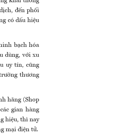
công khai thông
 dịch, đến phối
ng có dấu hiệu
 minh bạch hóa
u dùng, với xu
u uy tín, cũng
 trường thương
ính hãng (Shop
 các gian hàng
g hiệu, thì nay
g mại điện tử.