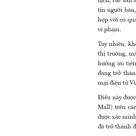
dịch, các sàn 
tin người bán,
hợp với cơ qu
vi phạm.
Tuy nhiên, kh
thị trường, m
hướng ưu tiên
đang trở thàn
mại điện tử V
Điều này được
Mall) trên cá
được xác minh 
đã trở thành 