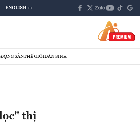
ENGLISH ++
 ĐỘNG SẢN
THẾ GIỚI
DÂN SINH
ọc" thị