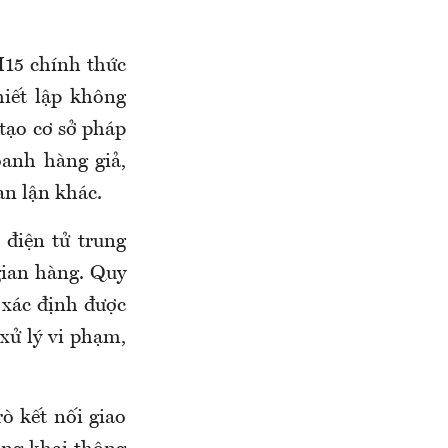
15 chính thức
hiết lập không
tạo cơ sở pháp
oanh hàng giả,
an lận khác.
điện tử trung
gian hàng. Quy
 xác định được
 xử lý vi phạm,
ò kết nối giao