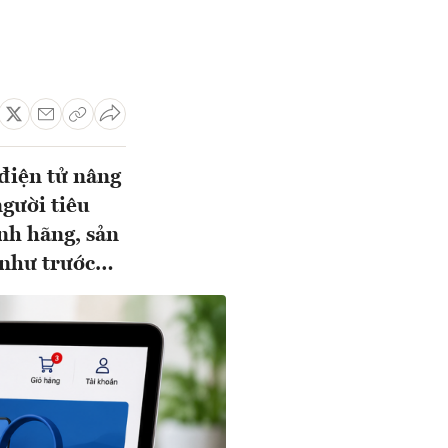
điện tử nâng
gười tiêu
ính hãng, sản
ẻ như trước…