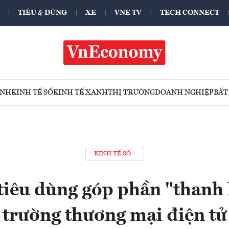
TIÊU & DÙNG
XE
VNE TV
TECH CONNECT
ÍNH
KINH TẾ SỐ
KINH TẾ XANH
THỊ TRƯỜNG
DOANH NGHIỆP
BẤT
KINH TẾ SỐ
tiêu dùng góp phần "thanh l
trường thương mại điện tử