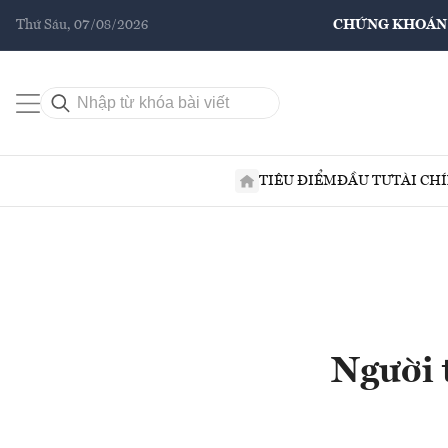
Thứ Sáu, 07/08/2026
CHỨNG KHOÁN
TIÊU ĐIỂM
ĐẦU TƯ
TÀI CH
Người 