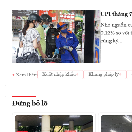
CPI tháng 7
Nhờ nguồn cu
0,12% so với 
cùng kỳ...
Xuất nhập khẩu
Khung pháp lý
Xem thêm
Đừng bỏ lỡ