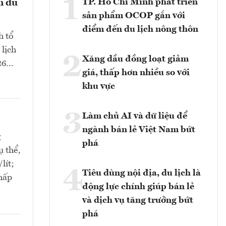
1
TP. Hồ Chí Minh phát triển
n du
sản phẩm OCOP gắn với
điểm đến du lịch nông thôn
h tổ
 lịch
2
Xăng dầu đồng loạt giảm
6...
giá, thấp hơn nhiều so với
khu vực
3
Làm chủ AI và dữ liệu để
ngành bán lẻ Việt Nam bứt
g
phá
ụ thể,
lít;
4
Tiêu dùng nội địa, du lịch là
thấp
động lực chính giúp bán lẻ
và dịch vụ tăng trưởng bứt
phá