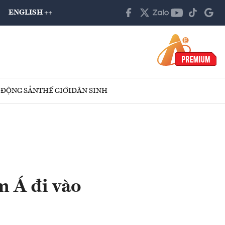
ENGLISH ++
 ĐỘNG SẢN
THẾ GIỚI
DÂN SINH
m Á đi vào