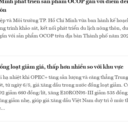
 Minh phát triển sản phẩm OCOP gắn với điểm đế
hôn
ệp và Môi trường TP. Hồ Chí Minh vừa ban hành kế hoạc
g trình khảo sát, kết nối phát triển du lịch nông thôn, du
gắn với sản phẩm OCOP trên địa bàn Thành phố năm 202
ng loạt giảm giá, thấp hơn nhiều so với khu vực
ới hạ nhiệt khi OPEC+ tăng sản lượng và căng thẳng Trun
, từ ngày 6/8, giá xăng dầu trong nước đồng loạt giảm. C
 giảm 660 đồng/lít, xăng E10RON95-III giảm 535 đồng/
cũng giảm nhẹ, giúp giá xăng dầu Việt Nam duy trì ở mức 
ực…