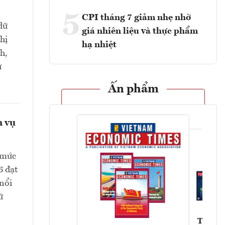
5
CPI tháng 7 giảm nhẹ nhờ
dữ
giá nhiên liệu và thực phẩm
hị
hạ nhiệt
h,
ử
Ấn phẩm
h vụ
 mức
6 đạt
 nổi
ữ
Tạp chí