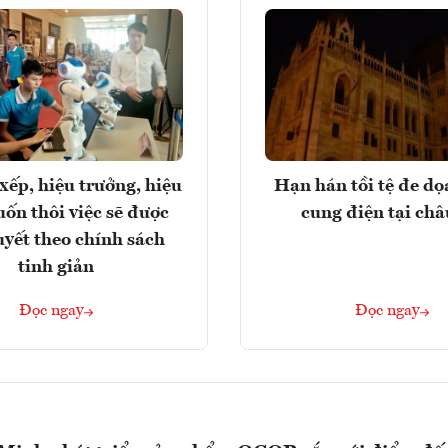
xếp, hiệu trưởng, hiệu
Hạn hán tồi tệ đe d
ốn thôi việc sẽ được
cung điện tại ch
uyết theo chính sách
tinh giản
Đọc ngay
Đọc ngay