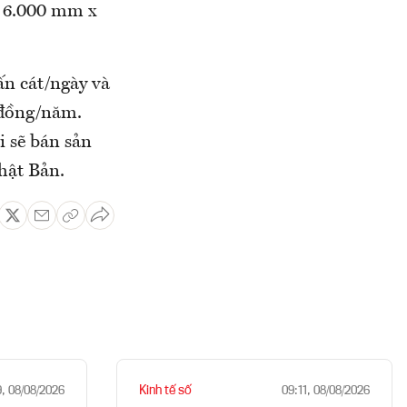
à 6.000 mm x
ấn cát/ngày và
ỷ đồng/năm.
 sẽ bán sản
hật Bản.
Kinh tế số
9, 08/08/2026
09:11, 08/08/2026