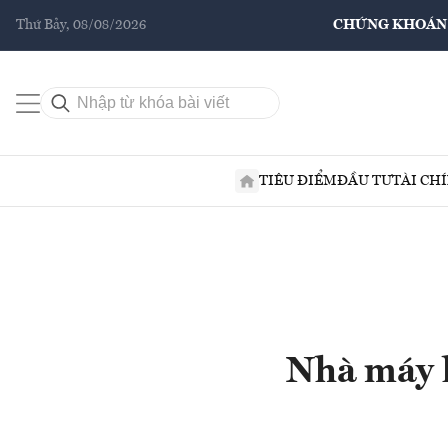
Thứ Bảy, 08/08/2026
CHỨNG KHOÁN
TIÊU ĐIỂM
ĐẦU TƯ
TÀI CH
Nhà máy k