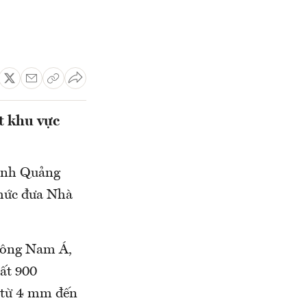
t khu vực
tỉnh Quảng
hức đưa Nhà
Đông Nam Á,
ất 900
y từ 4 mm đến