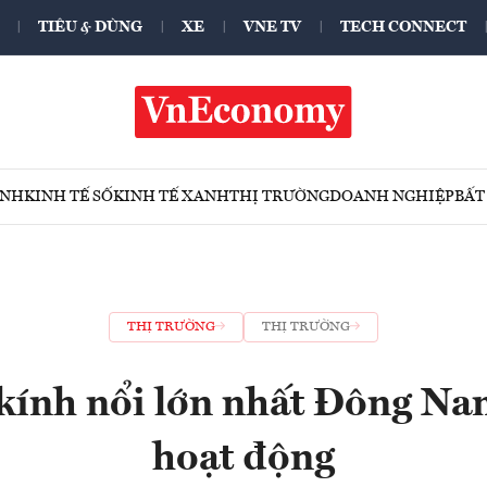
TIÊU & DÙNG
XE
VNE TV
TECH CONNECT
ÍNH
KINH TẾ SỐ
KINH TẾ XANH
THỊ TRƯỜNG
DOANH NGHIỆP
BẤT
THỊ TRƯỜNG
THỊ TRƯỜNG
ính nổi lớn nhất Đông Na
hoạt động