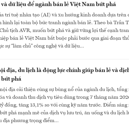
và dữ liệu để ngành bán lẻ Việt Nam bứt phá
a trí tuệ nhân tạo (AI) và xu hướng kinh doanh dựa trên 
h hình lại toàn bộ bức tranh ngành bán lẻ. Theo bà Trần T
hủ tịch AVR, muốn bứt phá và giữ vững lợi thế cạnh tran
iệp bán lẻ Việt Nam bắt buộc phải bước qua giai đoạn th
c sự “làm chủ” công nghệ và dữ liệu...
i địa, du lịch là động lực chính giúp bán lẻ và dịc
 bứt phá
ội địa cải thiện cùng sự bùng nổ của ngành du lịch, tổng
óa và doanh thu dịch vụ tiêu dùng trong 7 tháng năm 202
 tỷ đồng, tăng 13,1% so với cùng kỳ năm trước. Điểm sáng
 bứt phá mạnh mẽ của dịch vụ lưu trú, ăn uống và du lịch l
u địa phương trọng điểm...