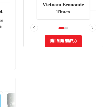
Vietnam Economic
ệt
Times
ảm
ới
ĐẶT MUA NGAY