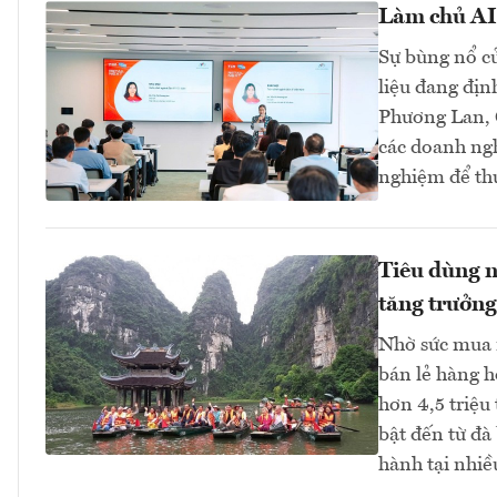
Làm chủ AI 
Sự bùng nổ củ
liệu đang địn
Phương Lan, C
các doanh ngh
nghiệm để thự
Tiêu dùng nộ
tăng trưởng
Nhờ sức mua n
bán lẻ hàng h
hơn 4,5 triệu
bật đến từ đà
hành tại nhiề