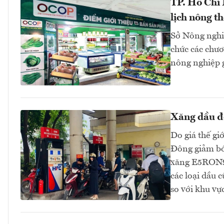
TP. Hồ Chí
lịch nông t
Sở Nông nghi
chức các chươn
nông nghiệp 
Xăng dầu đồ
Do giá thế gi
Đông giảm bớt
xăng E5RON92
các loại dầu 
so với khu v