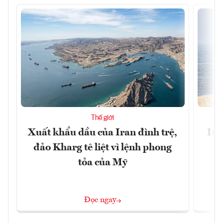
Thế giới
Xuất khẩu dầu của Iran đình trệ,
Ira
đảo Kharg tê liệt vì lệnh phong
tỏa của Mỹ
Đọc ngay