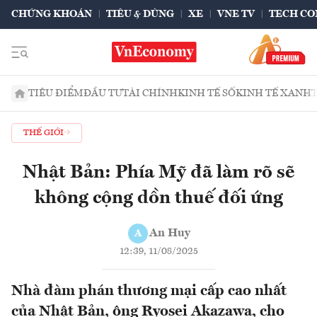
CHỨNG KHOÁN
TIÊU & DÙNG
XE
VNE TV
TECH CO
TIÊU ĐIỂM
ĐẦU TƯ
TÀI CHÍNH
KINH TẾ SỐ
KINH TẾ XANH
THẾ GIỚI
Nhật Bản: Phía Mỹ đã làm rõ sẽ
không cộng dồn thuế đối ứng
An Huy
A
12:39, 11/08/2025
Nhà đàm phán thương mại cấp cao nhất
của Nhật Bản, ông Ryosei Akazawa, cho