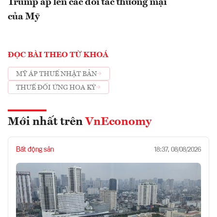
Trump áp lên các đối tác thương mại
của Mỹ
ĐỌC BÀI THEO TỪ KHOÁ
MỸ ÁP THUẾ NHẬT BẢN
THUẾ ĐỐI ỨNG HOA KỲ
Mới nhất trên
VnEconomy
Bất động sản
18:37, 08/08/2026