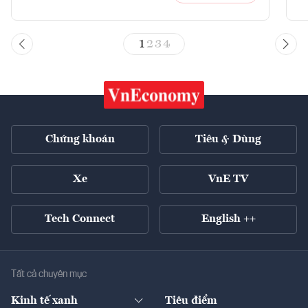
1
2
3
4
Chứng khoán
Tiêu & Dùng
Xe
VnE TV
Tech Connect
English ++
Tất cả chuyên mục
Kinh tế xanh
Tiêu điểm