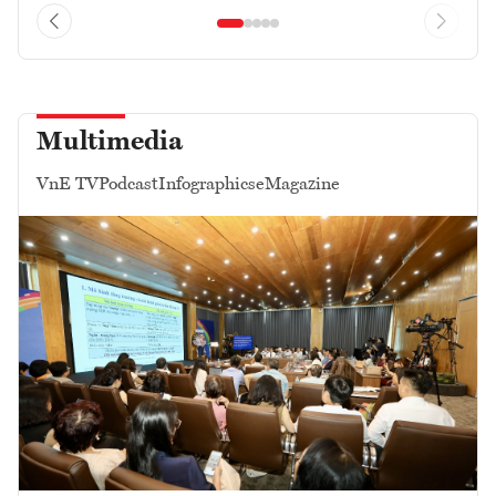
Multimedia
VnE TV
Podcast
Infographics
eMagazine