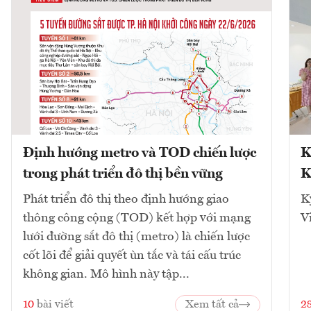
Định hướng metro và TOD chiến lược
K
trong phát triển đô thị bền vững
K
Phát triển đô thị theo định hướng giao
K
thông công cộng (TOD) kết hợp với mạng
V
lưới đường sắt đô thị (metro) là chiến lược
cốt lõi để giải quyết ùn tắc và tái cấu trúc
không gian. Mô hình này tập...
10
bài viết
Xem tất cả
2