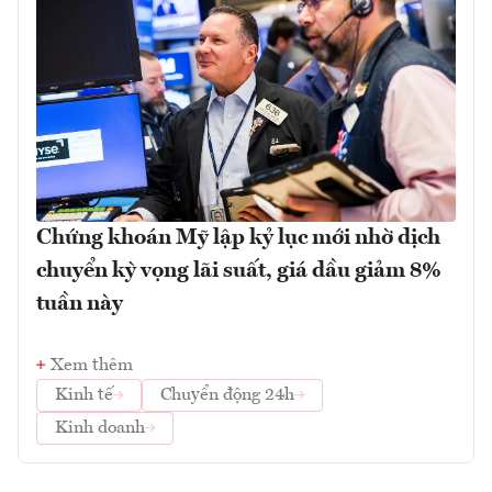
Chứng khoán Mỹ lập kỷ lục mới nhờ dịch
chuyển kỳ vọng lãi suất, giá dầu giảm 8%
tuần này
Xem thêm
Kinh tế
Chuyển động 24h
Kinh doanh