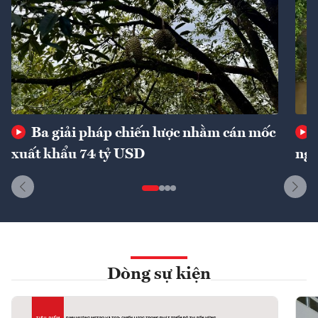
Ba giải pháp chiến lược nhằm cán mốc
xuất khẩu 74 tỷ USD
ngu
Dòng sự kiện