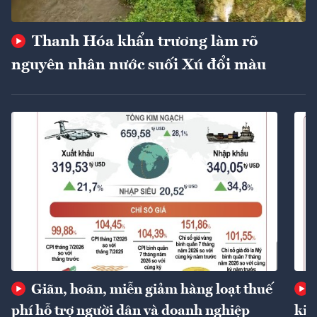
Thanh Hóa khẩn trương làm rõ
nguyên nhân nước suối Xú đổi màu
Giãn, hoãn, miễn giảm hàng loạt thuế
phí hỗ trợ người dân và doanh nghiệp
kin