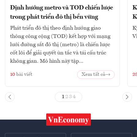
Định hướng metro và TOD chiến lược
K
trong phát triển đô thị bền vững
K
Phát triển đô thị theo định hướng giao
K
thông công cộng (TOD) kết hợp với mạng
V
lưới đường sắt đô thị (metro) là chiến lược
cốt lõi để giải quyết ùn tắc và tái cấu trúc
không gian. Mô hình này tập...
10
bài viết
Xem tất cả
2
1
2
3
4