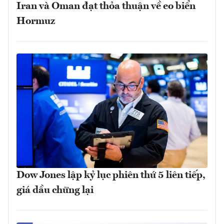
Iran và Oman đạt thỏa thuận về eo biển
Hormuz
Dow Jones lập kỷ lục phiên thứ 5 liên tiếp,
giá dầu chững lại