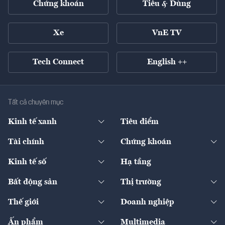
Chứng khoán
Tiêu & Dùng
Xe
VnE TV
Tech Connect
English ++
Tất cả chuyên mục
Kinh tế xanh
Tiêu điểm
Chuyển động xanh
Tài chính
Chứng khoán
Pháp lý
Ngân hàng
Doanh nghiệp niêm yết
Kinh tế số
Hạ tầng
Thương hiệu xanh
Thị trường vốn
Thị trường
Sản phẩm - Thị trường
Bất động sản
Thị trường
Diễn đàn
Thuế
Đầu tư
Tài sản số
Chính sách
Xuất nhập khẩu
Thế giới
Doanh nghiệp
Bảo hiểm
Quốc tế
Dịch vụ số
Thị trường
Khung pháp lý
Kinh tế
Chuyển động
Ấn phẩm
Multimedia
Khung pháp lý