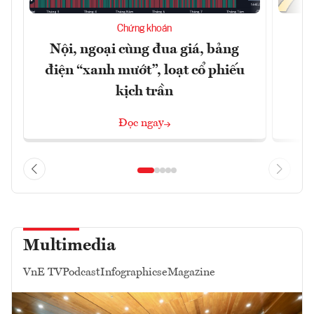
Chứng khoán
Nội, ngoại cùng đua giá, bảng
B
điện “xanh mướt”, loạt cổ phiếu
kịch trần
Đọc ngay
Multimedia
VnE TV
Podcast
Infographics
eMagazine