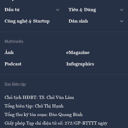
Start-up
Dự án
Công nghiệp
Chuyển động 24h
Đối thoại
The Guide
Video
Đầu tư
Tiêu & Dùng
Quản trị số
Cafe BĐS
Thị trường
Kinh doanh
Kết nối
Tạp chí kinh tế Việt Nam
eMagazine
Nhà đầu tư
Du lịch
Công nghệ & Startup
Dân sinh
Tư vấn
Nông sản
Doanh nhân
Tư vấn Tiêu & Dùng
Infographics
Hạ tầng
Sức khỏe
Khung pháp lý
Doanh nghiệp
Địa phương
Thị trường
Bảo hiểm
Multimedia
Sự kiện
Nhân lực
Ảnh
eMagazine
Đẹp +
An sinh
Podcast
Infographics
Giải trí
Y tế
Nhà
Ban Biên tập
Ẩm thực
Chủ tịch HĐBT: TS. Chử Văn Lâm
Tổng biên tập: Chử Thị Hạnh
Tổng thư ký tòa soạn: Đào Quang Bính
Giấy phép Tạp chí điện tử số: 272/GP-BTTTT ngày