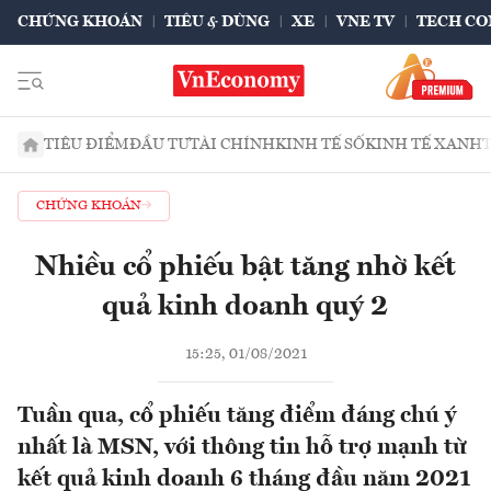
CHỨNG KHOÁN
TIÊU & DÙNG
XE
VNE TV
TECH CO
TIÊU ĐIỂM
ĐẦU TƯ
TÀI CHÍNH
KINH TẾ SỐ
KINH TẾ XANH
CHỨNG KHOÁN
Nhiều cổ phiếu bật tăng nhờ kết
quả kinh doanh quý 2
15:25, 01/08/2021
Tuần qua, cổ phiếu tăng điểm đáng chú ý
nhất là MSN, với thông tin hỗ trợ mạnh từ
kết quả kinh doanh 6 tháng đầu năm 2021