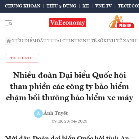
CHỨNG KHOÁN
TIÊU & DÙNG
XE
VNE TV
TECH CO
TIÊU ĐIỂM
ĐẦU TƯ
TÀI CHÍNH
KINH TẾ SỐ
KINH TẾ XANH
TÀI CHÍNH
Nhiều đoàn Đại biểu Quốc hội
than phiền các công ty bảo hiểm
chậm bồi thường bảo hiểm xe máy
Ánh Tuyết
Á
09:19, 28/04/2023
Mới đây, Đoàn đại biểu Quốc hội tỉnh An