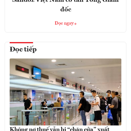
Sandoz Việt Nam có tân Tổng Giám
đốc
Đọc ngay
Đọc tiếp
Không nợ thuế vẫn bị “chặn cửa” xuất