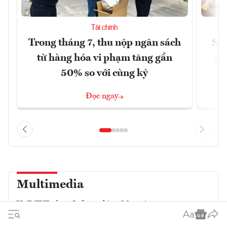
Tài chính
Trong tháng 7, thu nộp ngân sách
Sửa
từ hàng hóa vi phạm tăng gần
ca
50% so với cùng kỳ
Đọc ngay
Multimedia
VnE TV
Podcast
Infographics
eMagazine