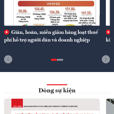
Giãn, hoãn, miễn giảm hàng loạt thuế
phí hỗ trợ người dân và doanh nghiệp
kin
Dòng sự kiện