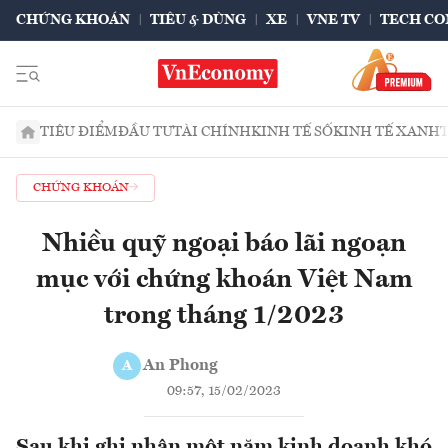
CHỨNG KHOÁN
TIÊU & DÙNG
XE
VNE TV
TECH CO
TIÊU ĐIỂM
ĐẦU TƯ
TÀI CHÍNH
KINH TẾ SỐ
KINH TẾ XANH
CHỨNG KHOÁN
Nhiều quỹ ngoại báo lãi ngoạn
mục với chứng khoán Việt Nam
trong tháng 1/2023
An Phong
A
09:57, 15/02/2023
Sau khi ghi nhận một năm kinh doanh khó