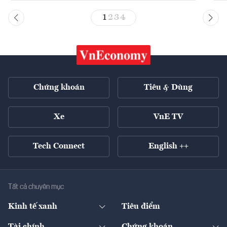
1
2
3
4
Chứng khoán
Tiêu & Dùng
Xe
VnE TV
Tech Connect
English ++
Tất cả chuyên mục
Kinh tế xanh
Tiêu điểm
Chuyển động xanh