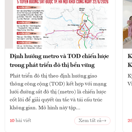
Định hướng metro và TOD chiến lược
K
trong phát triển đô thị bền vững
K
Phát triển đô thị theo định hướng giao
K
thông công cộng (TOD) kết hợp với mạng
V
lưới đường sắt đô thị (metro) là chiến lược
cốt lõi để giải quyết ùn tắc và tái cấu trúc
không gian. Mô hình này tập...
10
bài viết
Xem tất cả
2