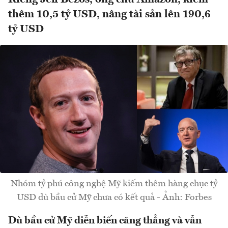
thêm 10,5 tỷ USD, nâng tài sản lên 190,6
tỷ USD
Nhóm tỷ phú công nghệ Mỹ kiếm thêm hàng chục tỷ
USD dù bầu cử Mỹ chưa có kết quả - Ảnh: Forbes
Dù bầu cử Mỹ diễn biến căng thẳng và vẫn