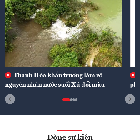
Thanh Hóa khẩn trương làm rõ
nguyên nhân nước suối Xú đổi màu
phí
Dòng sự kiện