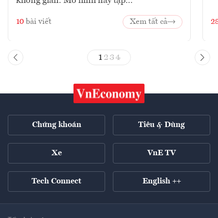
không gian. Mô hình này tập...
10
bài viết
Xem tất cả
2
1
2
3
4
Chứng khoán
Tiêu & Dùng
Xe
VnE TV
Tech Connect
English ++