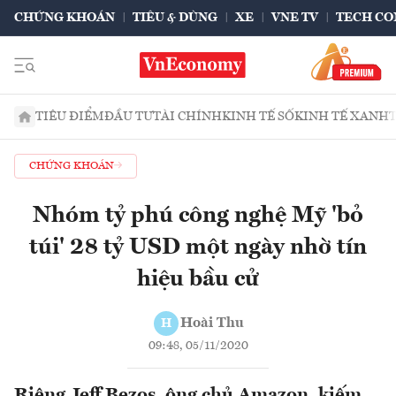
CHỨNG KHOÁN
TIÊU & DÙNG
XE
VNE TV
TECH CO
TIÊU ĐIỂM
ĐẦU TƯ
TÀI CHÍNH
KINH TẾ SỐ
KINH TẾ XANH
CHỨNG KHOÁN
Nhóm tỷ phú công nghệ Mỹ 'bỏ
túi' 28 tỷ USD một ngày nhờ tín
hiệu bầu cử
Hoài Thu
H
09:48, 05/11/2020
Riêng Jeff Bezos, ông chủ Amazon, kiếm