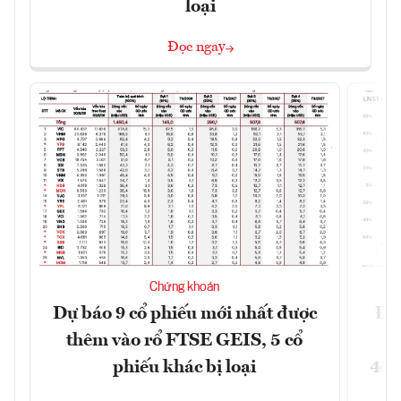
loại
Đọc ngay
Chứng khoán
Dự báo 9 cổ phiếu mới nhất được
Đã
thêm vào rổ FTSE GEIS, 5 cổ
phiếu khác bị loại
41,