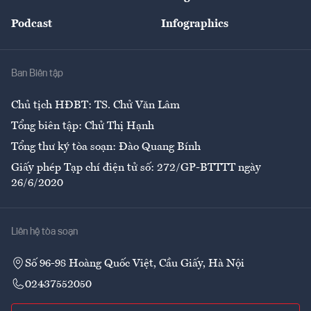
Đẹp +
An sinh
Podcast
Infographics
Giải trí
Y tế
Nhà
Ban Biên tập
Ẩm thực
Chủ tịch HĐBT: TS. Chử Văn Lâm
Tổng biên tập: Chử Thị Hạnh
Tổng thư ký tòa soạn: Đào Quang Bính
Giấy phép Tạp chí điện tử số: 272/GP-BTTTT ngày
26/6/2020
Liên hệ tòa soạn
Số 96-98 Hoàng Quốc Việt, Cầu Giấy, Hà Nội
02437552050