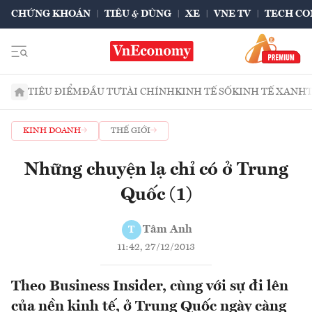
CHỨNG KHOÁN
TIÊU & DÙNG
XE
VNE TV
TECH CO
TIÊU ĐIỂM
ĐẦU TƯ
TÀI CHÍNH
KINH TẾ SỐ
KINH TẾ XANH
KINH DOANH
THẾ GIỚI
Những chuyện lạ chỉ có ở Trung
Quốc (1)
Tâm Anh
T
11:42, 27/12/2013
Theo Business Insider, cùng với sự đi lên
của nền kinh tế, ở Trung Quốc ngày càng