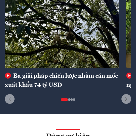
Ba giải pháp chiến lược nhằm cán mốc
xuất khẩu 74 tỷ USD
ngu