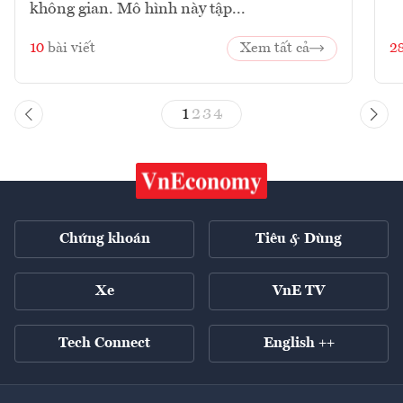
không gian. Mô hình này tập...
10
bài viết
Xem tất cả
2
1
2
3
4
Chứng khoán
Tiêu & Dùng
Xe
VnE TV
Tech Connect
English ++