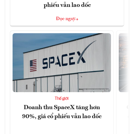
phiếu vẫn lao dốc
Đọc ngay
Thế giới
Doanh thu SpaceX tăng hơn
Cá
90%, giá cổ phiếu vẫn lao dốc
đậ