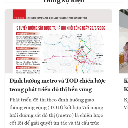
Dòng sự kiện
Định hướng metro và TOD chiến lược
K
trong phát triển đô thị bền vững
K
Phát triển đô thị theo định hướng giao
K
thông công cộng (TOD) kết hợp với mạng
V
lưới đường sắt đô thị (metro) là chiến lược
cốt lõi để giải quyết ùn tắc và tái cấu trúc