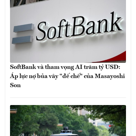
SoftBank và tham vọng AI trăm tỷ USD:
Áp lực nợ bủa vây "đế chế" của Masayoshi
Son