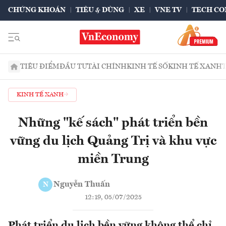
CHỨNG KHOÁN
TIÊU & DÙNG
XE
VNE TV
TECH CO
TIÊU ĐIỂM
ĐẦU TƯ
TÀI CHÍNH
KINH TẾ SỐ
KINH TẾ XANH
KINH TẾ XANH
Những "kế sách" phát triển bền
vững du lịch Quảng Trị và khu vực
miền Trung
Nguyễn Thuấn
N
12:19, 05/07/2025
Phát triển du lịch bền vững không thể chỉ