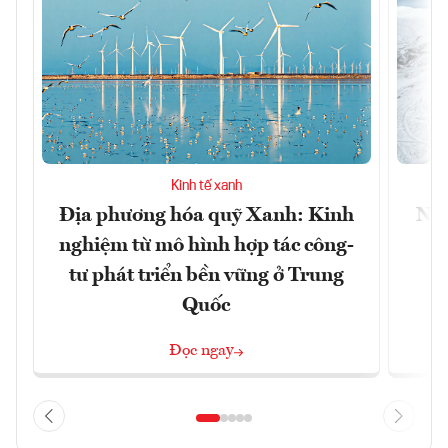
Kinh tế xanh
Địa phương hóa quỹ Xanh: Kinh
Nhậ
nghiệm từ mô hình hợp tác công-
tư phát triển bền vững ở Trung
Quốc
Đọc ngay