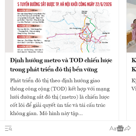
Định hướng metro và TOD chiến lược
K
trong phát triển đô thị bền vững
K
Phát triển đô thị theo định hướng giao
K
thông công cộng (TOD) kết hợp với mạng
V
lưới đường sắt đô thị (metro) là chiến lược
cốt lõi để giải quyết ùn tắc và tái cấu trúc
không gian. Mô hình này tập...
10
bài viết
Xem tất cả
2