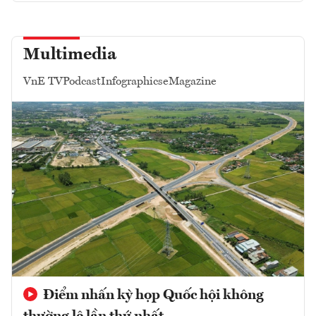
Multimedia
VnE TV
Podcast
Infographics
eMagazine
Điểm nhấn kỳ họp Quốc hội không