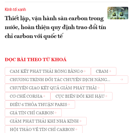
Kinh tế xanh
Thiết lập, vận hành sàn carbon trong
nước, hoàn thiện quy định trao đổi tín
chỉ carbon với quốc tế
ĐỌC BÀI THEO TỪ KHOÁ
CAM KẾT PHÁT THẢI RÒNG BẰNG 0
CBAM
CHƯƠNG TRÌNH ĐỐI TÁC CHUYỂN DỊCH NĂNG
LƯỢNG ĐÔNG NAM Á
CHUYỂN GIAO KẾT QUẢ GIẢM PHÁT THẢI
CƠ CHẾ CORSIA
CỤC BIẾN ĐỔI KHÍ HẬU
ĐIỀU 6 THỎA THUẬN PARIS
GIÁ TÍN CHỈ CARBON
GIẢM PHÁT THẢI KHÍ NHÀ KÍNH
HỘI THẢO VỀ TÍN CHỈ CARBON