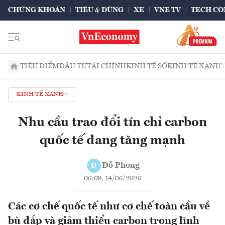
CHỨNG KHOÁN
TIÊU & DÙNG
XE
VNE TV
TECH CO
TIÊU ĐIỂM
ĐẦU TƯ
TÀI CHÍNH
KINH TẾ SỐ
KINH TẾ XANH
KINH TẾ XANH
Nhu cầu trao đổi tín chỉ carbon
quốc tế đang tăng mạnh
Đỗ Phong
Đ
06:09, 14/06/2026
Các cơ chế quốc tế như cơ chế toàn cầu về
bù đắp và giảm thiểu carbon trong lĩnh