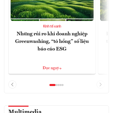
Kinh tế xanh
Những rủi ro khi doanh nghiệp
Đứ
Greenwashing, “tô hồng” số liệu
th
báo cáo ESG
k
Đọc ngay
Multimedia