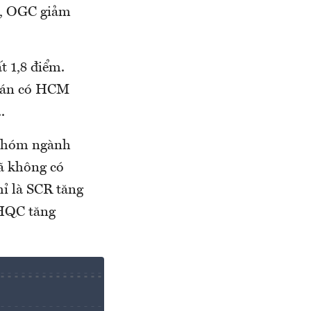
%, OGC giảm
 1,8 điểm.
oán có HCM
.
 nhóm ngành
ã không có
hỉ là SCR tăng
 HQC tăng