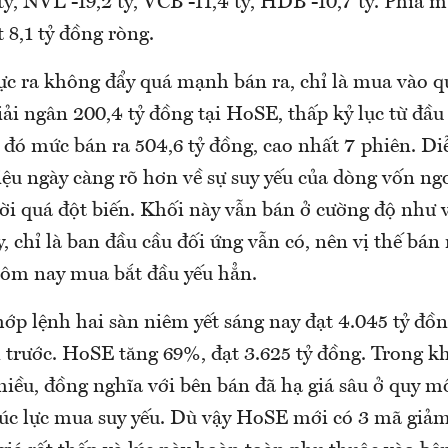
tỷ, NVL -19,2 tỷ, VCB -11,4 tỷ, HDB -10,7 tỷ. Phía 
 8,1 tỷ đồng ròng.
c ra không đẩy quá mạnh bán ra, chỉ là mua vào quá
iải ngân 200,4 tỷ đồng tại HoSE, thấp kỷ lục từ đầu
 đó mức bán ra 504,6 tỷ đồng, cao nhất 7 phiên. Di
iệu ngày càng rõ hơn về sự suy yếu của dòng vốn ngo
lời quá đột biến. Khối này vẫn bán ở cường độ như 
, chỉ là ban đầu cầu đối ứng vẫn có, nên vị thế bá
hôm nay mua bắt đầu yếu hẳn.
hớp lệnh hai sàn niêm yết sáng nay đạt 4.045 tỷ đồ
 trước. HoSE tăng 69%, đạt 3.625 tỷ đồng. Trong kh
hiều, đồng nghĩa với bên bán đã hạ giá sâu ở quy m
lúc lực mua suy yếu. Dù vậy HoSE mới có 3 mã giảm