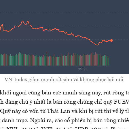
VN-Index giảm mạnh rất sớm và không phục hồi nổi.
khối ngoại cũng bán cực mạnh sáng nay, rút ròng tớ
ch đáng chú ý nhất là bán ròng chứng chỉ quỹ FU
 Quỹ này có vốn từ Thái Lan và khi bị rút thì về lý t
 danh mục. Ngoài ra, các cổ phiếu bị bán ròng nhiề