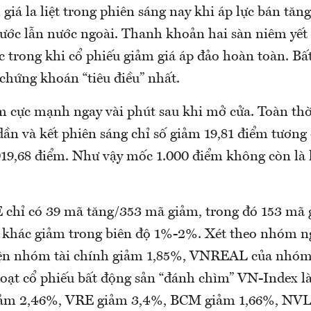
giá la liệt trong phiên sáng nay khi áp lực bán tăng
nước lẫn nước ngoài. Thanh khoản hai sàn niêm yết
c trong khi cổ phiếu giảm giá áp đảo hoàn toàn. Bấ
 chứng khoán “tiêu điều” nhất.
 cực mạnh ngay vài phút sau khi mở cửa. Toàn thời
dần và kết phiên sáng chỉ số giảm 19,81 điểm tương
19,68 điểm. Như vậy mốc 1.000 điểm không còn là
chỉ có 39 mã tăng/353 mã giảm, trong đó 153 mã
ã khác giảm trong biên độ 1%-2%. Xét theo nhóm n
ện nhóm tài chính giảm 1,85%, VNREAL của nhóm
oạt cổ phiếu bất động sản “đánh chìm” VN-Index
iảm 2,46%, VRE giảm 3,4%, BCM giảm 1,66%, NVL