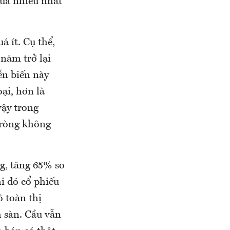
mua nhiều nhất
 ít. Cụ thể,
 năm trở lại
ễn biến này
ại, hơn là
vậy trong
n ròng không
ng, tăng 65% so
i đó cổ phiếu
ô toàn thị
 sàn. Cầu vẫn