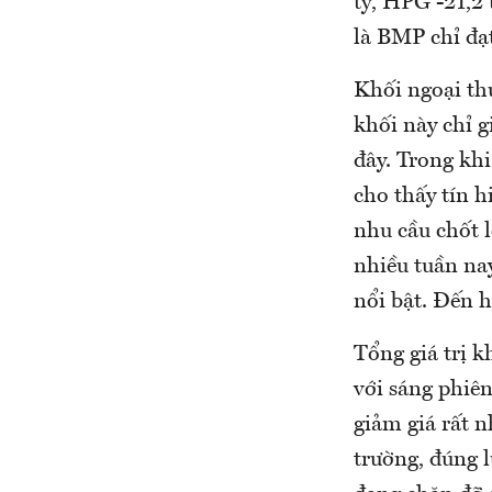
tỷ, HPG -21,2 
là BMP chỉ đạt
Khối ngoại thự
khối này chỉ g
đây. Trong khi
cho thấy tín h
nhu cầu chốt 
nhiều tuần nay
nổi bật. Đến 
Tổng giá trị k
với sáng phiên
giảm giá rất n
trường, đúng 