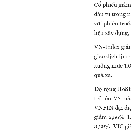
Cổ phiếu giảm 
đầu tư trong 
với phiên trướ
liệu xây dựng,
VN-Index giảm
giao dịch lịm 
xuống mức 1.0
quá xa.
Độ rộng HoSE 
trở lên, 73 m
VNFIN đại di
giảm 2,56%. L
3,29%, VIC g