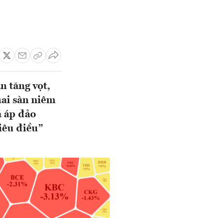
n tăng vọt,
hai sàn niêm
á áp đảo
iêu điều”