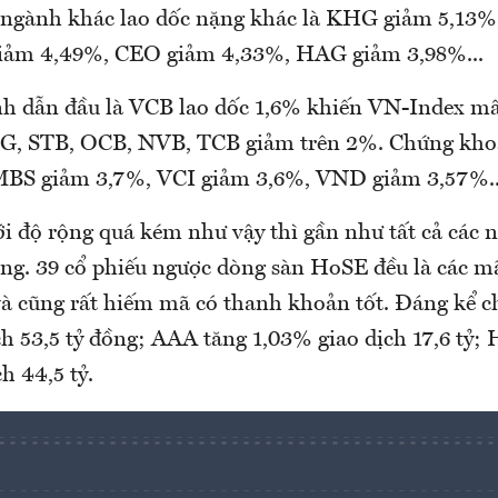
 ngành khác lao dốc nặng khác là KHG giảm 5,13
iảm 4,49%, CEO giảm 4,33%, HAG giảm 3,98%...
h dẫn đầu là VCB lao dốc 1,6% khiến VN-Index mất
G, STB, OCB, NVB, TCB giảm trên 2%. Chứng kh
MBS giảm 3,7%, VCI giảm 3,6%, VND giảm 3,57%..
i độ rộng quá kém như vậy thì gần như tất cả các
ặng. 39 cổ phiếu ngược dòng sàn HoSE đều là các m
 và cũng rất hiếm mã có thanh khoản tốt. Đáng kể c
ch 53,5 tỷ đồng; AAA tăng 1,03% giao dịch 17,6 tỷ;
h 44,5 tỷ.