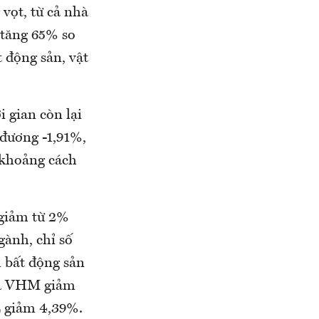
 vọt, từ cả nhà
 tăng 65% so
t động sản, vật
 gian còn lại
 đương -1,91%,
 khoảng cách
 giảm từ 2%
gành, chỉ số
 bất động sản
 là VHM giảm
 giảm 4,39%.