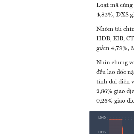
Loạt mã cùng
4,82%, DXS g
Nhóm tài chín
HDB, EIB, CT
giảm 4,79%, 
Nhìn chung vớ
đều lao dốc n
tính đại diện
2,86% giao dị
0,26% giao dịc