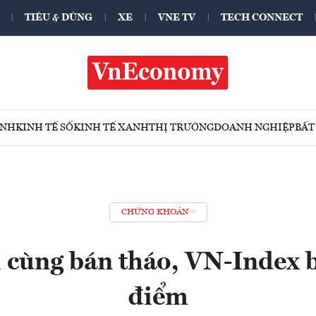
TIÊU & DÙNG
XE
VNE TV
TECH CONNECT
ÍNH
KINH TẾ SỐ
KINH TẾ XANH
THỊ TRƯỜNG
DOANH NGHIỆP
BẤT
CHỨNG KHOÁN
 cùng bán tháo, VN-Index 
điểm