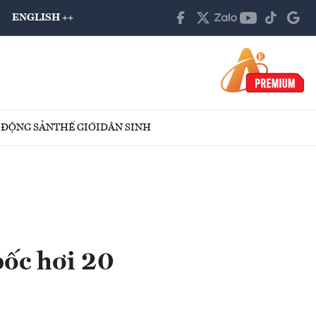
ENGLISH ++
 ĐỘNG SẢN
THẾ GIỚI
DÂN SINH
bốc hơi 20