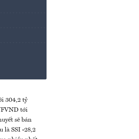
i 304,2 tỷ
EVFVND tới
huyết sẽ bán
u là SSI -28,2