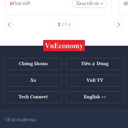
10
bài viết
Xem tất cả
2
1
2
3
4
Chứng khoán
Tiêu & Dùng
Xe
VnE TV
Tech Connect
English ++
Tất cả chuyên mục