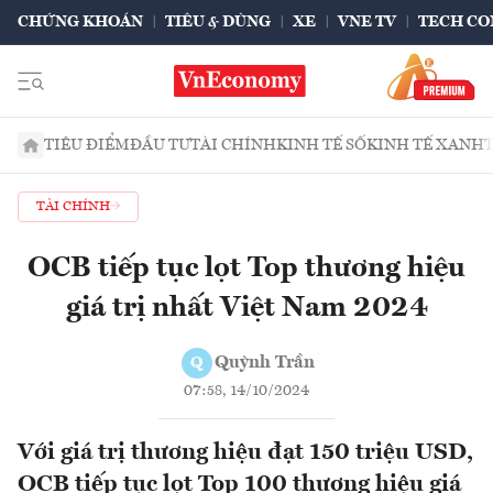
CHỨNG KHOÁN
TIÊU & DÙNG
XE
VNE TV
TECH CO
TIÊU ĐIỂM
ĐẦU TƯ
TÀI CHÍNH
KINH TẾ SỐ
KINH TẾ XANH
TÀI CHÍNH
OCB tiếp tục lọt Top thương hiệu
giá trị nhất Việt Nam 2024
Quỳnh Trần
Q
07:58, 14/10/2024
Với giá trị thương hiệu đạt 150 triệu USD,
OCB tiếp tục lọt Top 100 thương hiệu giá