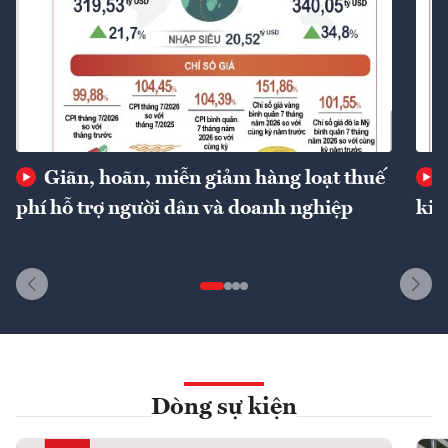
Giãn, hoãn, miễn giảm hàng loạt thuế
phí hỗ trợ người dân và doanh nghiệp
kin
Dòng sự kiện