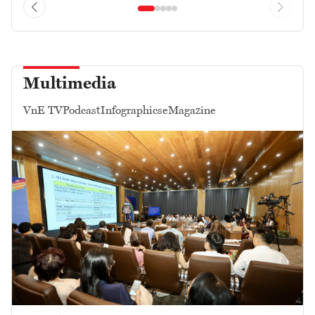
Multimedia
VnE TV
Podcast
Infographics
eMagazine