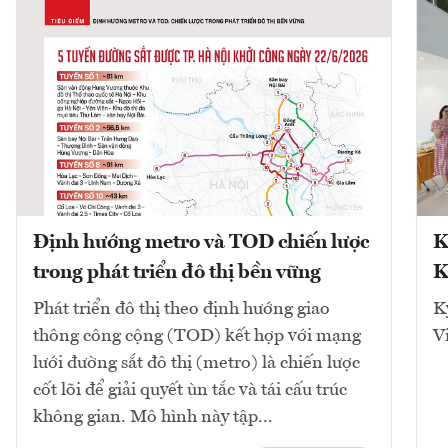
Định hướng metro và TOD chiến lược
K
trong phát triển đô thị bền vững
K
Phát triển đô thị theo định hướng giao
K
thông công cộng (TOD) kết hợp với mạng
V
lưới đường sắt đô thị (metro) là chiến lược
cốt lõi để giải quyết ùn tắc và tái cấu trúc
không gian. Mô hình này tập...