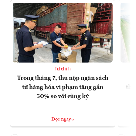
Tài chính
Trong tháng 7, thu nộp ngân sách
G
từ hàng hóa vi phạm tăng gần
thá
50% so với cùng kỳ
Đọc ngay