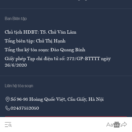
Giải trí
Y tế
Nhà
Ban Biên tập
Ẩm thực
Chủ tịch HĐBT: TS. Chử Văn Lâm
Tổng biên tập: Chử Thị Hạnh
Tổng thư ký tòa soạn: Đào Quang Bính
Giấy phép Tạp chí điện tử số: 272/GP-BTTTT ngày
26/6/2020
Liên hệ tòa soạn
Số 96-98 Hoàng Quốc Việt, Cầu Giấy, Hà Nội
02437552050
Liên hệ quảng cáo