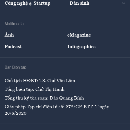
Công nghệ & Startup
Dân sinh
Tư vấn
Nông sản
Doanh nhân
Tư vấn Tiêu & Dùng
Infographics
Hạ tầng
Sức khỏe
Khung pháp lý
Doanh nghiệp
Địa phương
Thị trường
Bảo hiểm
Multimedia
Sự kiện
Nhân lực
Ảnh
eMagazine
Đẹp +
An sinh
Podcast
Infographics
Giải trí
Y tế
Nhà
Ban Biên tập
Ẩm thực
Chủ tịch HĐBT: TS. Chử Văn Lâm
Tổng biên tập: Chử Thị Hạnh
Tổng thư ký tòa soạn: Đào Quang Bính
Giấy phép Tạp chí điện tử số: 272/GP-BTTTT ngày
26/6/2020