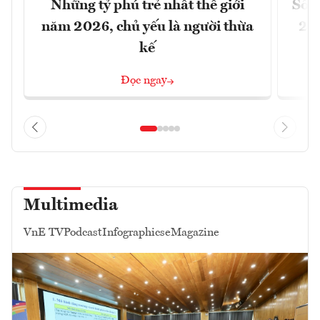
Những tỷ phú trẻ nhất thế giới
Số n
năm 2026, chủ yếu là người thừa
26%
kế
Đọc ngay
Multimedia
VnE TV
Podcast
Infographics
eMagazine