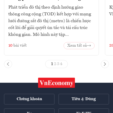
Phát triển đô thị theo định hướng giao
K
thông công cộng (TOD) kết hợp với mạng
V
lưới đường sắt đô thị (metro) là chiến lược
cốt lõi để giải quyết ùn tắc và tái cấu trúc
không gian. Mô hình này tập...
10
bài viết
Xem tất cả
2
1
2
3
4
Chứng khoán
Tiêu & Dùng