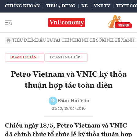
CHỨNG KHOÁN
TIÊU & DÙNG
XE
VNE TV
TECH CO
TIÊU ĐIỂM
ĐẦU TƯ
TÀI CHÍNH
KINH TẾ SỐ
KINH TẾ XANH
DOANH NHÂN
DOANH NGHIỆP
Petro Vietnam và VNIC ký thỏa
thuận hợp tác toàn diện
Đàm Hải Vân
Đ
21:50, 18/05/2010
Chiều ngày 18/5, Petro Vietnam và VNIC
đã chính thức tổ chức lễ ký thỏa thuận hợp