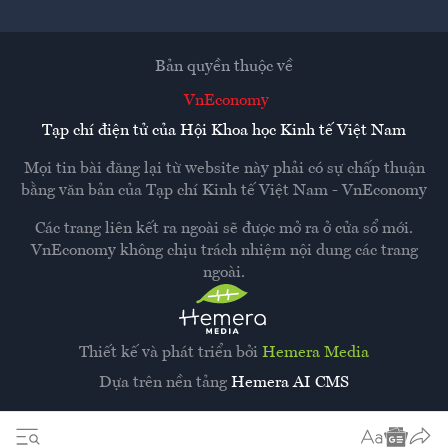
Bản quyền thuộc về
VnEconomy
Tạp chí điện tử của Hội Khoa học Kinh tế Việt Nam
Mọi tin bài đăng lại từ website này phải có sự chấp thuận
bằng văn bản của
Tạp chí Kinh tế Việt Nam - VnEconomy
Các trang liên kết ra ngoài sẽ được mở ra ở cửa sổ mới.
VnEconomy không chịu trách nhiệm nội dung các trang
ngoài.
Thiết kế và phát triển bởi
Hemera Media
Dựa trên nền tảng
Hemera AI CMS