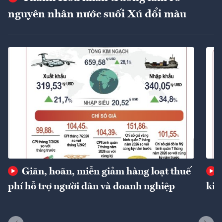
nguyên nhân nước suối Xú đổi màu
Giãn, hoãn, miễn giảm hàng loạt thuế
phí hỗ trợ người dân và doanh nghiệp
kin