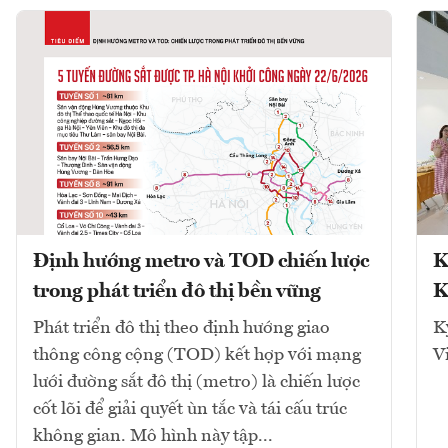
Định hướng metro và TOD chiến lược
K
trong phát triển đô thị bền vững
K
Phát triển đô thị theo định hướng giao
K
thông công cộng (TOD) kết hợp với mạng
V
lưới đường sắt đô thị (metro) là chiến lược
cốt lõi để giải quyết ùn tắc và tái cấu trúc
không gian. Mô hình này tập...