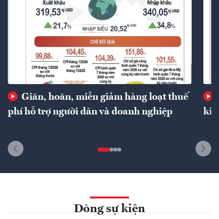
Giãn, hoãn, miễn giảm hàng loạt thuế
phí hỗ trợ người dân và doanh nghiệp
kin
Dòng sự kiện