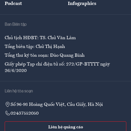
Podcast
Infographics
Giải trí
Y tế
Nhà
Ban Biên tập
Ẩm thực
Chủ tịch HĐBT: TS. Chử Văn Lâm
Tổng biên tập: Chử Thị Hạnh
Tổng thư ký tòa soạn: Đào Quang Bính
Giấy phép Tạp chí điện tử số: 272/GP-BTTTT ngày
26/6/2020
Liên hệ tòa soạn
Số 96-98 Hoàng Quốc Việt, Cầu Giấy, Hà Nội
02437552050
Liên hệ quảng cáo