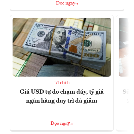
Đọc ngay
Tài chính
Giá USD tự do chạm đáy, tỷ giá
Sửa 
ngân hàng duy trì đà giảm
20
Đọc ngay