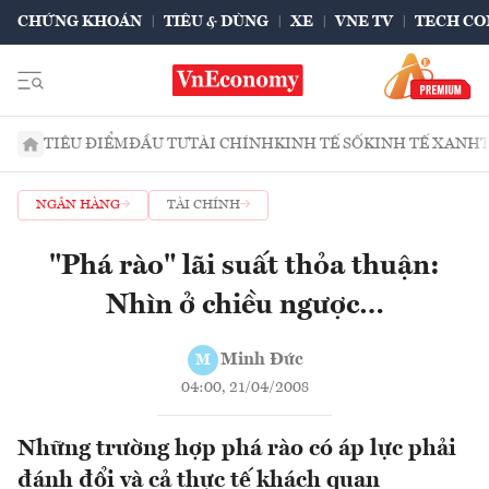
CHỨNG KHOÁN
TIÊU & DÙNG
XE
VNE TV
TECH CO
TIÊU ĐIỂM
ĐẦU TƯ
TÀI CHÍNH
KINH TẾ SỐ
KINH TẾ XANH
NGÂN HÀNG
TÀI CHÍNH
"Phá rào" lãi suất thỏa thuận:
Nhìn ở chiều ngược…
Minh Đức
M
04:00, 21/04/2008
Những trường hợp phá rào có áp lực phải
đánh đổi và cả thực tế khách quan