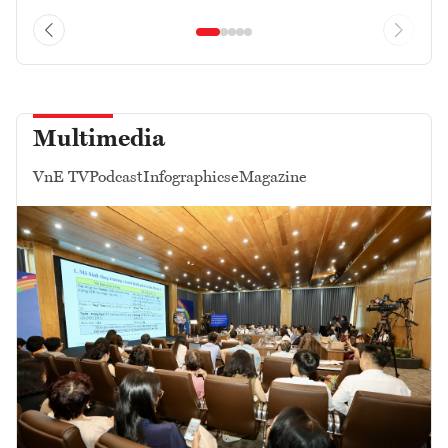
Multimedia
VnE TV
Podcast
Infographics
eMagazine