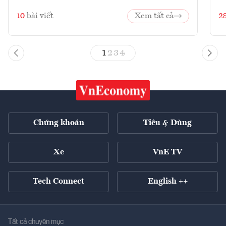
10
bài viết
Xem tất cả
2
1
2
3
4
Chứng khoán
Tiêu & Dùng
Xe
VnE TV
Tech Connect
English ++
Tất cả chuyên mục