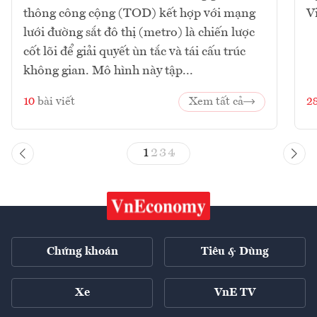
thông công cộng (TOD) kết hợp với mạng
V
lưới đường sắt đô thị (metro) là chiến lược
cốt lõi để giải quyết ùn tắc và tái cấu trúc
không gian. Mô hình này tập...
10
bài viết
Xem tất cả
2
1
2
3
4
Chứng khoán
Tiêu & Dùng
Xe
VnE TV