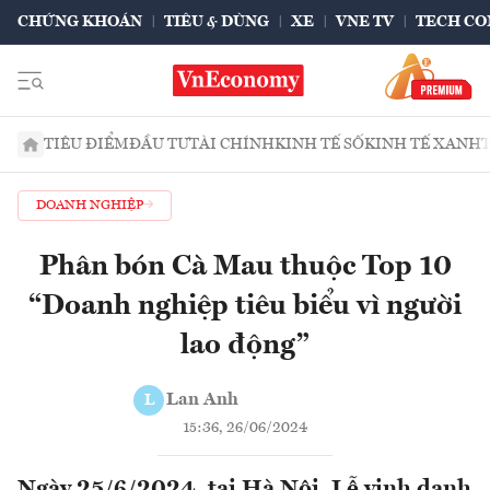
CHỨNG KHOÁN
TIÊU & DÙNG
XE
VNE TV
TECH CO
TIÊU ĐIỂM
ĐẦU TƯ
TÀI CHÍNH
KINH TẾ SỐ
KINH TẾ XANH
DOANH NGHIỆP
Phân bón Cà Mau thuộc Top 10
“Doanh nghiệp tiêu biểu vì người
lao động”
Lan Anh
L
15:36, 26/06/2024
Ngày 25/6/2024, tại Hà Nội, Lễ vinh danh