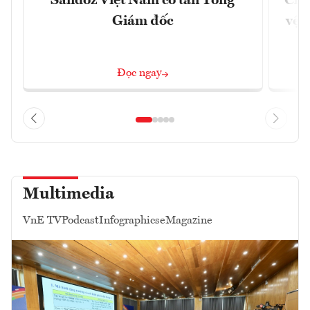
Sandoz Việt Nam có tân Tổng
Chủ
Giám đốc
vệ 
Đọc ngay
Multimedia
VnE TV
Podcast
Infographics
eMagazine