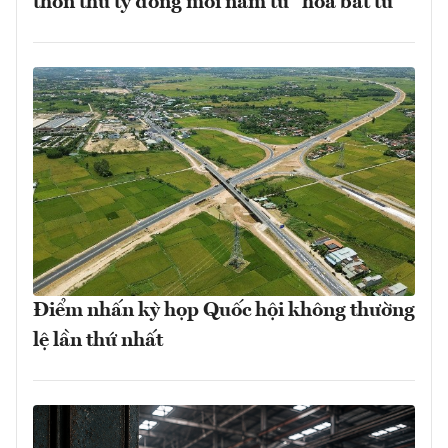
thôn thu tỷ đồng mỗi năm từ "hoa bất tử"
Điểm nhấn kỳ họp Quốc hội không thường
lệ lần thứ nhất