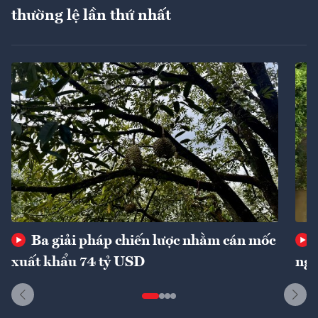
thường lệ lần thứ nhất
Ba giải pháp chiến lược nhằm cán mốc
xuất khẩu 74 tỷ USD
ngu