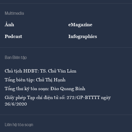
Khung pháp lý
Doanh nghiệp
Địa phương
Thị trường
Bảo hiểm
Multimedia
Sự kiện
Nhân lực
Ảnh
eMagazine
Đẹp +
An sinh
Podcast
Infographics
Giải trí
Y tế
Nhà
Ban Biên tập
Ẩm thực
Chủ tịch HĐBT: TS. Chử Văn Lâm
Tổng biên tập: Chử Thị Hạnh
Tổng thư ký tòa soạn: Đào Quang Bính
Giấy phép Tạp chí điện tử số: 272/GP-BTTTT ngày
26/6/2020
Liên hệ tòa soạn