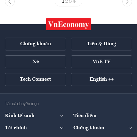
1
2
3
4
Chứng khoán
Tiêu & Dùng
Xe
VnE TV
Tech Connect
English ++
Tất cả chuyên mục
Kinh tế xanh
Tiêu điểm
Chuyển động xanh
Tài chính
Chứng khoán
Pháp lý
Ngân hàng
Doanh nghiệp niêm yết