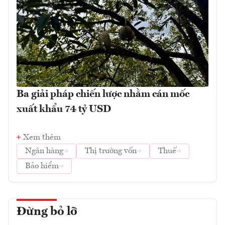
Ba giải pháp chiến lược nhằm cán mốc
xuất khẩu 74 tỷ USD
Xem thêm
Ngân hàng
Thị trường vốn
Thuế
Bảo hiểm
Đừng bỏ lỡ