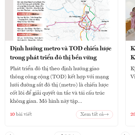
Định hướng metro và TOD chiến lược
K
trong phát triển đô thị bền vững
K
Phát triển đô thị theo định hướng giao
K
thông công cộng (TOD) kết hợp với mạng
V
lưới đường sắt đô thị (metro) là chiến lược
cốt lõi để giải quyết ùn tắc và tái cấu trúc
không gian. Mô hình này tập...
10
bài viết
Xem tất cả
2