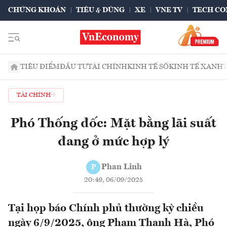
CHỨNG KHOÁN
TIÊU & DÙNG
XE
VNE TV
TECH CO
TIÊU ĐIỂM
ĐẦU TƯ
TÀI CHÍNH
KINH TẾ SỐ
KINH TẾ XANH
TÀI CHÍNH
Phó Thống đốc: Mặt bằng lãi suất
đang ở mức hợp lý
Phan Linh
P
20:49, 06/09/2025
Tại họp báo Chính phủ thường kỳ chiều
ngày 6/9/2025, ông Phạm Thanh Hà, Phó