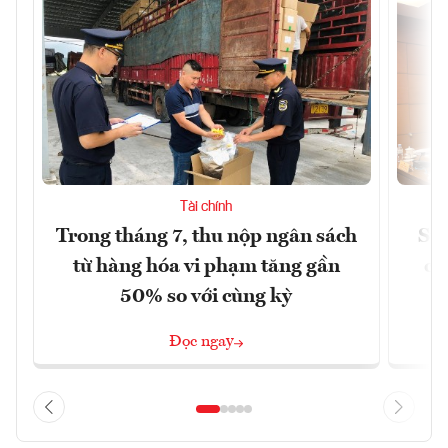
Tài chính
Trong tháng 7, thu nộp ngân sách
Sửa
từ hàng hóa vi phạm tăng gần
ca
50% so với cùng kỳ
Đọc ngay