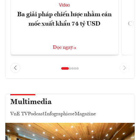
Video
Ba giải pháp chiến lược nhằm cán
Ứ
mốc xuất khẩu 74 tỷ USD
CUB
Đọc ngay
Multimedia
VnE TV
Podcast
Infographics
eMagazine