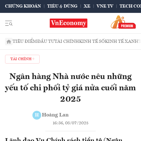
CHỨNG KHOÁN
TIÊU & DÙNG
XE
VNE TV
TECH CO
TIÊU ĐIỂM
ĐẦU TƯ
TÀI CHÍNH
KINH TẾ SỐ
KINH TẾ XANH
TÀI CHÍNH
Ngân hàng Nhà nước nêu những
yếu tố chi phối tỷ giá nửa cuối năm
2025
Hoàng Lan
H
16:36, 08/07/2025
Lãnh đạo Vụ Chính sách tiền tệ (Ngân