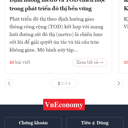
Định hướng metro và TOD chiến lược
K
trong phát triển đô thị bền vững
K
Phát triển đô thị theo định hướng giao
K
thông công cộng (TOD) kết hợp với mạng
V
lưới đường sắt đô thị (metro) là chiến lược
cốt lõi để giải quyết ùn tắc và tái cấu trúc
không gian. Mô hình này tập...
10
bài viết
Xem tất cả
2
1
2
3
4
Chứng khoán
Tiêu & Dùng