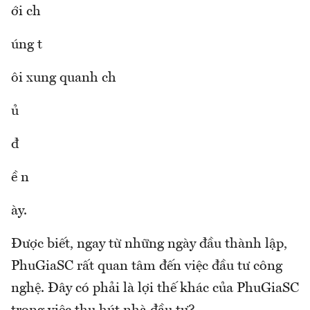
ới ch
úng t
ôi xung quanh ch
ủ
đ
ề n
ày.
Được biết, ngay từ những ngày đầu thành lập,
PhuGiaSC rất quan tâm đến việc đầu tư công
nghệ. Đây có phải là lợi thế khác của PhuGiaSC