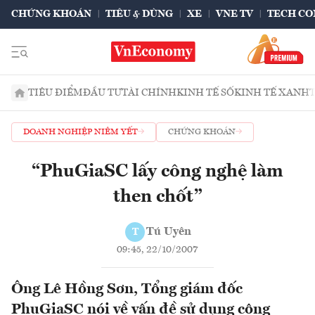
CHỨNG KHOÁN
TIÊU & DÙNG
XE
VNE TV
TECH CO
TIÊU ĐIỂM
ĐẦU TƯ
TÀI CHÍNH
KINH TẾ SỐ
KINH TẾ XANH
DOANH NGHIỆP NIÊM YẾT
CHỨNG KHOÁN
“PhuGiaSC lấy công nghệ làm
then chốt”
Tú Uyên
T
09:45, 22/10/2007
Ông Lê Hồng Sơn, Tổng giám đốc
PhuGiaSC nói về vấn đề sử dụng công