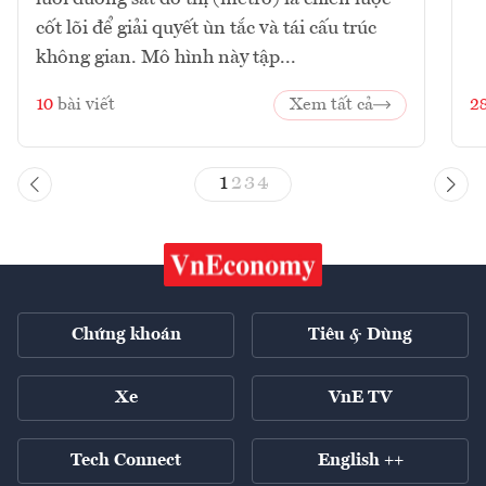
cốt lõi để giải quyết ùn tắc và tái cấu trúc
không gian. Mô hình này tập...
10
bài viết
Xem tất cả
2
1
2
3
4
Chứng khoán
Tiêu & Dùng
Xe
VnE TV
Tech Connect
English ++