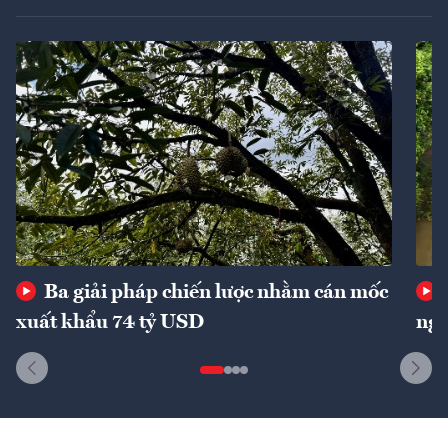
Ba giải pháp chiến lược nhằm cán mốc
xuất khẩu 74 tỷ USD
ngu