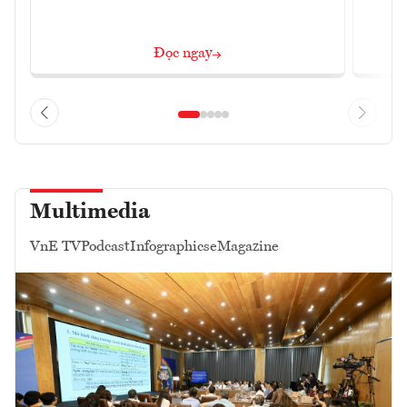
Đọc ngay
Multimedia
VnE TV
Podcast
Infographics
eMagazine