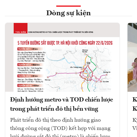
Dòng sự kiện
Định hướng metro và TOD chiến lược
K
trong phát triển đô thị bền vững
K
Phát triển đô thị theo định hướng giao
K
thông công cộng (TOD) kết hợp với mạng
V
lưới đường sắt đô thị (metro) là chiến lược