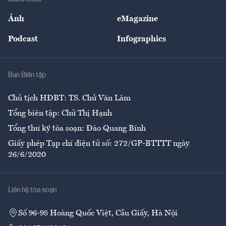
Sự kiện
Nhân lực
Ảnh
eMagazine
Đẹp +
An sinh
Podcast
Infographics
Giải trí
Y tế
Nhà
Ban Biên tập
Ẩm thực
Chủ tịch HĐBT: TS. Chử Văn Lâm
Tổng biên tập: Chử Thị Hạnh
Tổng thư ký tòa soạn: Đào Quang Bính
Giấy phép Tạp chí điện tử số: 272/GP-BTTTT ngày
26/6/2020
Liên hệ tòa soạn
Số 96-98 Hoàng Quốc Việt, Cầu Giấy, Hà Nội