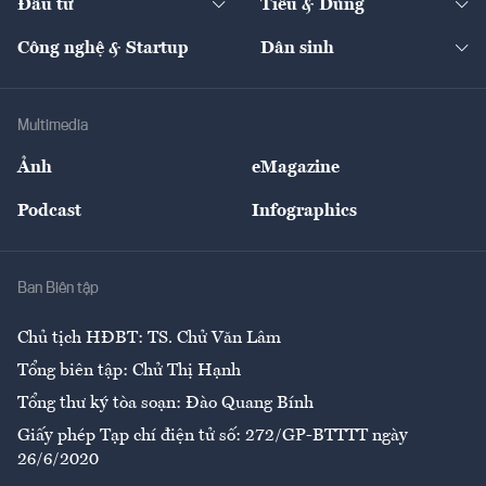
Đầu tư
Tiêu & Dùng
Quản trị số
Cafe BĐS
Thị trường
Kinh doanh
Kết nối
Tạp chí kinh tế Việt Nam
eMagazine
Nhà đầu tư
Du lịch
Công nghệ & Startup
Dân sinh
Tư vấn
Nông sản
Doanh nhân
Tư vấn Tiêu & Dùng
Infographics
Hạ tầng
Sức khỏe
Khung pháp lý
Doanh nghiệp
Địa phương
Thị trường
Bảo hiểm
Multimedia
Sự kiện
Nhân lực
Ảnh
eMagazine
Đẹp +
An sinh
Podcast
Infographics
Giải trí
Y tế
Nhà
Ban Biên tập
Ẩm thực
Chủ tịch HĐBT: TS. Chử Văn Lâm
Tổng biên tập: Chử Thị Hạnh
Tổng thư ký tòa soạn: Đào Quang Bính
Giấy phép Tạp chí điện tử số: 272/GP-BTTTT ngày
26/6/2020