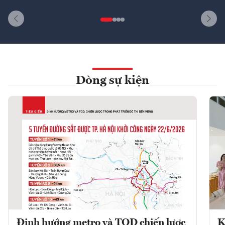
Dòng sự kiện
Định hướng metro và TOD chiến lược
K