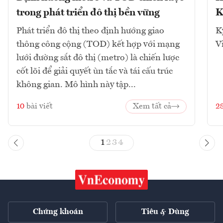
trong phát triển đô thị bền vững
K
Phát triển đô thị theo định hướng giao
K
thông công cộng (TOD) kết hợp với mạng
V
lưới đường sắt đô thị (metro) là chiến lược
cốt lõi để giải quyết ùn tắc và tái cấu trúc
không gian. Mô hình này tập...
10
bài viết
Xem tất cả
2
1
2
3
4
Chứng khoán
Tiêu & Dùng