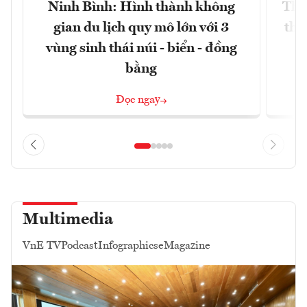
Ninh Bình: Hình thành không
Thế
gian du lịch quy mô lớn với 3
thự
vùng sinh thái núi - biển - đồng
bằng
Đọc ngay
Multimedia
VnE TV
Podcast
Infographics
eMagazine