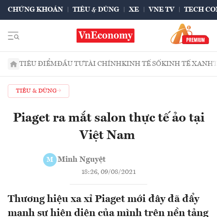
CHỨNG KHOÁN
TIÊU & DÙNG
XE
VNE TV
TECH CO
TIÊU ĐIỂM
ĐẦU TƯ
TÀI CHÍNH
KINH TẾ SỐ
KINH TẾ XANH
TIÊU & DÙNG
Piaget ra mắt salon thực tế ảo tại
Việt Nam
Minh Nguyệt
M
18:26, 09/08/2021
Thương hiệu xa xỉ Piaget mới đây đã đẩy
mạnh sự hiện diện của mình trên nền tảng