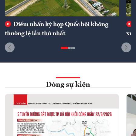
Điểm nhấn kỳ họp Quốc hội không
thường lệ lần thứ nhất
xuấ
Dòng sự kiện