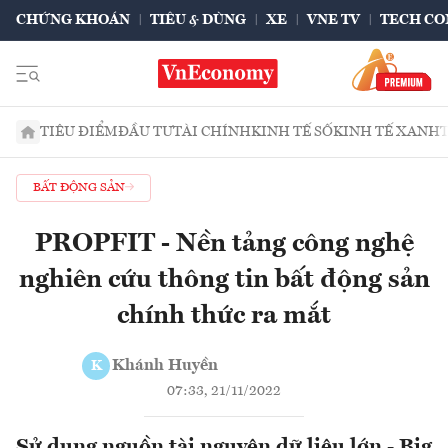
CHỨNG KHOÁN
TIÊU & DÙNG
XE
VNE TV
TECH CO
TIÊU ĐIỂM
ĐẦU TƯ
TÀI CHÍNH
KINH TẾ SỐ
KINH TẾ XANH
BẤT ĐỘNG SẢN
PROPFIT - Nền tảng công nghệ
nghiên cứu thông tin bất động sản
chính thức ra mắt
Khánh Huyền
K
07:33, 21/11/2022
Sử dụng nguồn tài nguyên dữ liệu lớn - Big