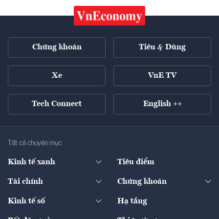
Chứng khoán
Tiêu & Dùng
Xe
VnE TV
Tech Connect
English ++
Tất cả chuyên mục
Kinh tế xanh
Tiêu điểm
Chuyển động xanh
Tài chính
Chứng khoán
Pháp lý
Ngân hàng
Doanh nghiệp niêm yết
Kinh tế số
Hạ tầng
Thương hiệu xanh
Thị trường vốn
Thị trường
Sản phẩm - Thị trường