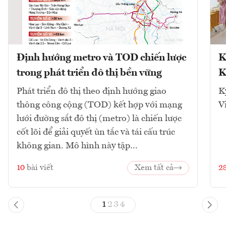
Định hướng metro và TOD chiến lược
K
trong phát triển đô thị bền vững
K
Phát triển đô thị theo định hướng giao
K
thông công cộng (TOD) kết hợp với mạng
V
lưới đường sắt đô thị (metro) là chiến lược
cốt lõi để giải quyết ùn tắc và tái cấu trúc
không gian. Mô hình này tập...
10
bài viết
Xem tất cả
2
1
2
3
4