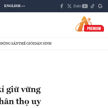
ENGLISH ++
 ĐỘNG SẢN
THẾ GIỚI
DÂN SINH
ỉ giữ vững
nhân thọ uy