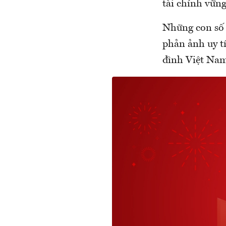
tài chính vữn
Những con số 
phản ảnh uy tí
đình Việt Na