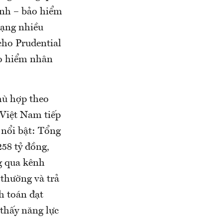
hính – bảo hiểm
 hạng nhiều
cho Prudential
ảo hiểm nhân
hù hợp theo
 Việt Nam tiếp
 nổi bật: Tổng
258 tỷ đồng,
ng qua kênh
 thường và trả
h toán đạt
 thấy năng lực