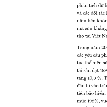
phân tích dữ l
và các đối tác
năm liền khôn
mà còn khẳng 
thọ tại Việt N
Trong năm 202
các yêu cầu ph
tục thể hiện s
tài sản đạt 18
tăng 10,3 %. T
đầu tư vào trá
tiền bảo hiểm
mức 193%, vượt