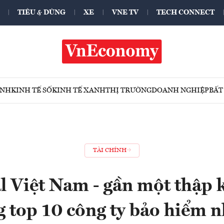
TIÊU & DÙNG
XE
VNE TV
TECH CONNECT
ÍNH
KINH TẾ SỐ
KINH TẾ XANH
THỊ TRƯỜNG
DOANH NGHIỆP
BẤT
TÀI CHÍNH
l Việt Nam - gần một thập k
ng top 10 công ty bảo hiểm 