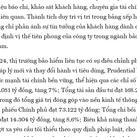
iệu báo chí, khảo sát khách hàng, chuyên gia tài c
 liên quan. Thành tích duy trì vị trí trong bảng xếp
g chỉ phản ánh sự tin tưởng của khách hàng dành 
định vị thế tiên phong của công ty trong ngành b
am.
4, thị trường bảo hiểm liên tục có sự điều chỉnh p
áp lý mới và thay đổi hành vi tiêu dùng, Prudential
ức mạnh tài chính bền vững, thể hiện qua các chỉ số
9.051 tỷ đồng, tăng 7%; Tổng tài sản đầu tư đạt 168.
rong đó tổng giá trị đóng góp vào nền kinh tế thô
i phiếu Chính phủ đạt 73.122 tỷ đồng; Tổng chi bồi
 đạt 14.304 tỷ đồng, tăng 8,6%; Biên khả năng than
 xa yêu cầu tối thiểu theo quy định pháp luật, cho