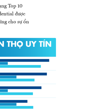
ạng Top 10
dential được
ứng cho sự ổn