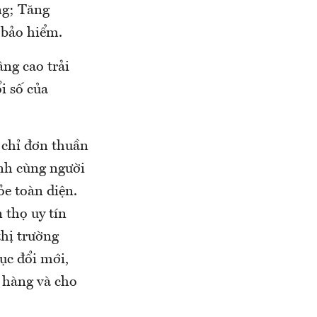
ông; Tăng
 bảo hiểm.
ng cao trải
i số của
 chỉ đơn thuần
ành cùng người
ỏe toàn diện.
 thọ uy tín
hị trường
ục đổi mới,
 hàng và cho