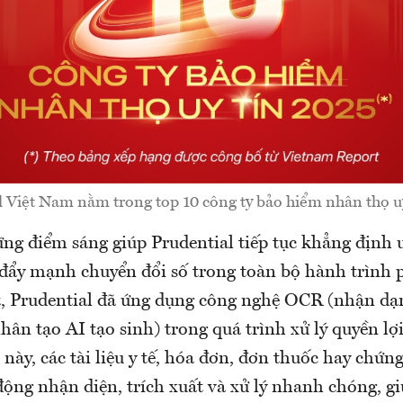
l Việt Nam nằm trong top 10 công ty bảo hiểm nhân thọ uy
g điểm sáng giúp Prudential tiếp tục khẳng định uy
c đẩy mạnh chuyển đổi số trong toàn bộ hành trình
t, Prudential đã ứng dụng công nghệ OCR (nhận dạ
hân tạo AI tạo sinh) trong quá trình xử lý quyền lợ
này, các tài liệu y tế, hóa đơn, đơn thuốc hay chứn
động nhận diện, trích xuất và xử lý nhanh chóng, g