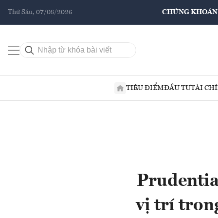
Thứ Sáu, 07/08/2026
CHỨNG KHOÁN
TIÊU ĐIỂM
ĐẦU TƯ
TÀI CH
Prudentia
vị trí tro