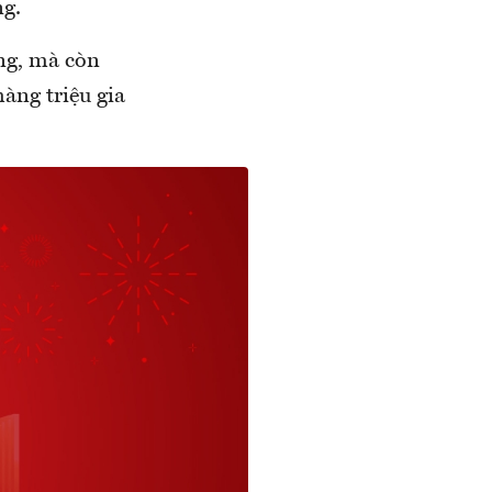
ng.
ng, mà còn
àng triệu gia