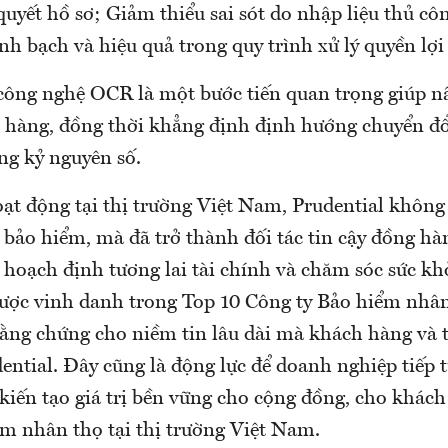
 quyết hồ sơ; Giảm thiểu sai sót do nhập liệu thủ c
h bạch và hiệu quả trong quy trình xử lý quyền lợi
 công nghệ OCR là một bước tiến quan trọng giúp nâ
hàng, đồng thời khẳng định định hướng chuyển đổ
ng kỷ nguyên số.
ạt động tại thị trường Việt Nam, Prudential không
y bảo hiểm, mà đã trở thành đối tác tin cậy đồng h
 hoạch định tương lai tài chính và chăm sóc sức kh
 được vinh danh trong Top 10 Công ty Bảo hiểm nhân
ằng chứng cho niềm tin lâu dài mà khách hàng và t
ntial. Đây cũng là động lực để doanh nghiệp tiếp t
kiến tạo giá trị bền vững cho cộng đồng, cho khách
m nhân thọ tại thị trường Việt Nam.