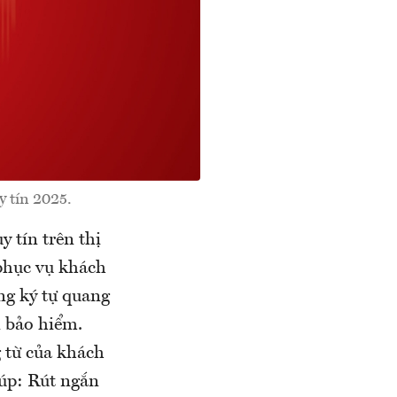
 tín 2025.
 tín trên thị
 phục vụ khách
ng ký tự quang
i bảo hiểm.
g từ của khách
iúp: Rút ngắn