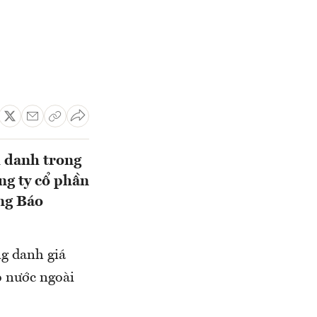
h danh trong
ng ty cổ phần
ng Báo
ng danh giá
ọ nước ngoài