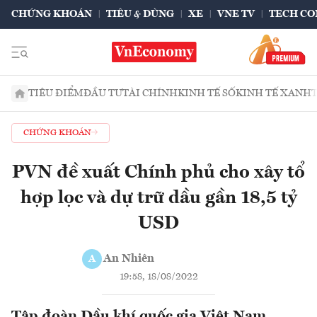
CHỨNG KHOÁN
TIÊU & DÙNG
XE
VNE TV
TECH CO
TIÊU ĐIỂM
ĐẦU TƯ
TÀI CHÍNH
KINH TẾ SỐ
KINH TẾ XANH
CHỨNG KHOÁN
PVN đề xuất Chính phủ cho xây tổ
hợp lọc và dự trữ dầu gần 18,5 tỷ
USD
An Nhiên
A
19:58, 18/08/2022
Tập đoàn Dầu khí quốc gia Việt Nam