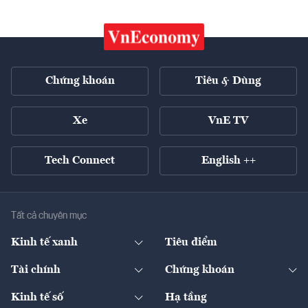
Chứng khoán
Tiêu & Dùng
Xe
VnE TV
Tech Connect
English ++
Tất cả chuyên mục
Kinh tế xanh
Tiêu điểm
Chuyển động xanh
Tài chính
Chứng khoán
Pháp lý
Ngân hàng
Doanh nghiệp niêm yết
Kinh tế số
Hạ tầng