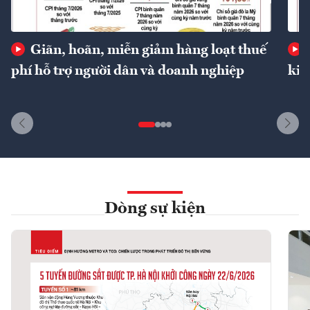
Giãn, hoãn, miễn giảm hàng loạt thuế
phí hỗ trợ người dân và doanh nghiệp
kin
Dòng sự kiện