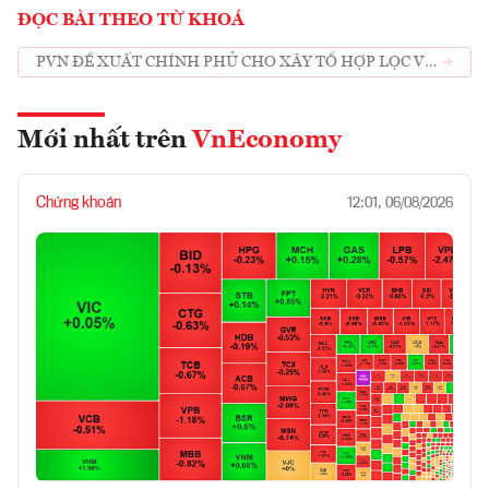
ĐỌC BÀI THEO TỪ KHOÁ
PVN ĐỀ XUẤT CHÍNH PHỦ CHO XÂY TỔ HỢP LỌC VÀ
DỰ TRỮ DẦU GẦN 18.5 TỶ USD
Mới nhất trên
VnEconomy
Chứng khoán
12:01, 06/08/2026