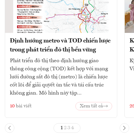
Định hướng metro và TOD chiến lược
K
trong phát triển đô thị bền vững
K
Phát triển đô thị theo định hướng giao
K
thông công cộng (TOD) kết hợp với mạng
V
lưới đường sắt đô thị (metro) là chiến lược
cốt lõi để giải quyết ùn tắc và tái cấu trúc
không gian. Mô hình này tập...
10
bài viết
Xem tất cả
2
1
2
3
4