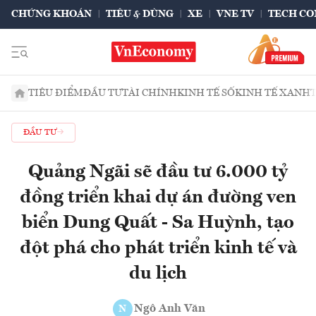
CHỨNG KHOÁN
TIÊU & DÙNG
XE
VNE TV
TECH CO
TIÊU ĐIỂM
ĐẦU TƯ
TÀI CHÍNH
KINH TẾ SỐ
KINH TẾ XANH
ĐẦU TƯ
Quảng Ngãi sẽ đầu tư 6.000 tỷ
đồng triển khai dự án đường ven
biển Dung Quất - Sa Huỳnh, tạo
đột phá cho phát triển kinh tế và
du lịch
Ngô Anh Văn
N