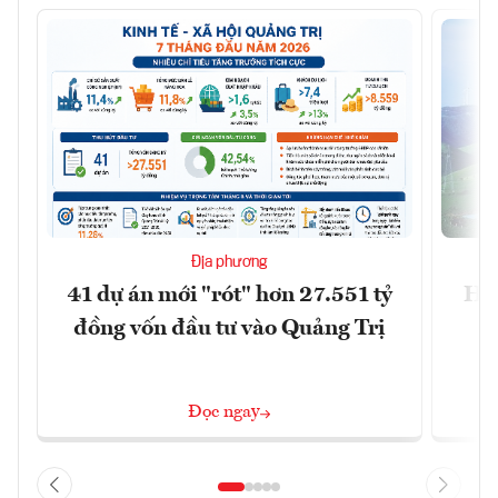
Địa phương
41 dự án mới "rót" hơn 27.551 tỷ
Hà 
đồng vốn đầu tư vào Quảng Trị
4 
Đọc ngay