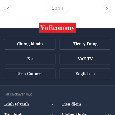
1
2
3
4
Chứng khoán
Tiêu & Dùng
Xe
VnE TV
Tech Connect
English ++
Tất cả chuyên mục
Kinh tế xanh
Tiêu điểm
Chuyển động xanh
Tài chính
Chứng khoán