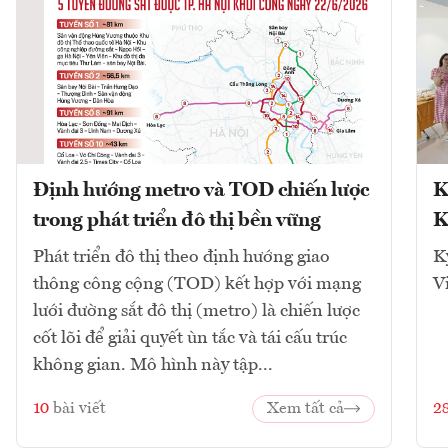
Định hướng metro và TOD chiến lược
K
trong phát triển đô thị bền vững
K
Phát triển đô thị theo định hướng giao
K
thông công cộng (TOD) kết hợp với mạng
V
lưới đường sắt đô thị (metro) là chiến lược
cốt lõi để giải quyết ùn tắc và tái cấu trúc
không gian. Mô hình này tập...
10
bài viết
Xem tất cả
2