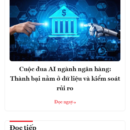
Cuộc đua AI ngành ngân hàng:
Thành bại nằm ở dữ liệu và kiểm soát
rủi ro
Đọc ngay
Đọc tiếp