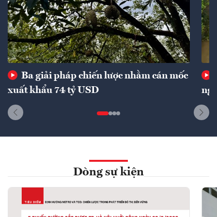
Ba giải pháp chiến lược nhằm cán mốc
xuất khẩu 74 tỷ USD
ngu
Dòng sự kiện